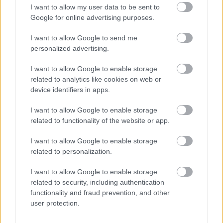
I want to allow my user data to be sent to
Google for online advertising purposes.
I want to allow Google to send me
Kínai fa építőjáték
personalized advertising.
ToyaHSW
•
2022. március 10.
0
I want to allow Google to enable storage
related to analytics like cookies on web or
Ha kínai játékokról van szó, akkor szinte azonnal
device identifiers in apps.
mindenkinek a különböző távirányítós,
bolygókerekes vagy lendkerekes járművek ugranak
I want to allow Google to enable storage
be, amelyekkel gyerekként mindannyian
related to functionality of the website or app.
találkoztunk és még ma is nosztalgiával gondolunk
I want to allow Google to enable storage
rájuk.A kínai játékgyártás persze ennél jóval több
related to personalization.
volt és bár mi ezeket a…
I want to allow Google to enable storage
related to security, including authentication
functionality and fraud prevention, and other
user protection.