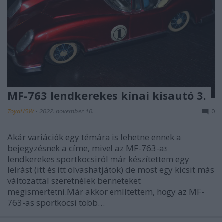
MF-763 lendkerekes kínai kisautó 3.
ToyaHSW
•
2022. november 10.
0
Akár variációk egy témára is lehetne ennek a
bejegyzésnek a címe, mivel az MF-763-as
lendkerekes sportkocsiról már készítettem egy
leírást (itt és itt olvashatjátok) de most egy kicsit más
változattal szeretnélek benneteket
megismertetni.Már akkor említettem, hogy az MF-
763-as sportkocsi több…