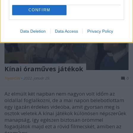
CONFIRM
Data Deletion
Data Access
Privacy Policy
Kínai óraműves játékok
ToyaHSW
•
2022. január 29.
0
Az elmúlt két napban nem nagyon volt időm az
oldallal foglalkozni, de a mai napon belebotlottam
egy igazán érdekes videóba, amit gyorsan meg is
osztok veletek.A kínai játékok különösen népszerűek
manapság, így egészen biztosan örömmel
fogadjátok majd ezt a rövid filmecskét, amiben az
óraműves…