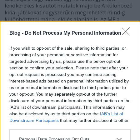
lendkerekes kisautót mutatok majd be.A különböző
kínai játékokat nagyszerűen meg lehetett mindig
különböztetni már a jelölés alapján is. Az MF a
lendkerekes, az…
Blog -
Do Not Process My Personal Information
If you wish to opt-out of the sale, sharing to third parties, or
processing of your personal or sensitive information for
targeted advertising by us, please use the below opt-out
section to confirm your selection. Please note that after your
opt-out request is processed you may continue seeing
interest-based ads based on personal information utilized by
us or personal information disclosed to third parties prior to
your opt-out. You may separately opt-out of the further
disclosure of your personal information by third parties on the
IAB’s list of downstream participants. This information may
also be disclosed by us to third parties on the
IAB’s List of
Downstream Participants
that may further disclose it to other
third parties.
Lendkerekes Monster Truck
Please note that this website/app uses one or more Google
Personal Data Processing Opt Outs