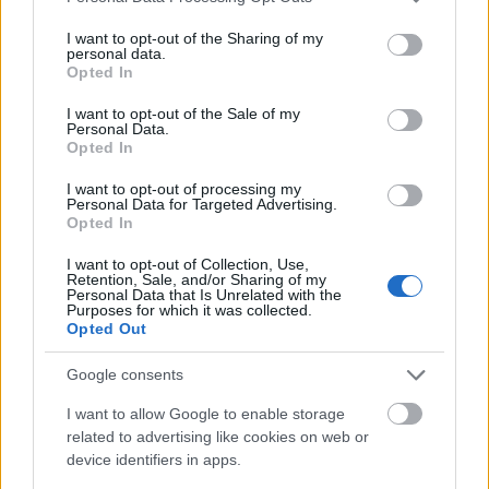
services and may gather and store information including but
ToyaHSW
•
2022. augusztus 22.
0
not limited to your visit or usage behaviour. You may click to
I want to opt-out of the Sharing of my
personal data.
grant or deny consent to Google and its third-party tags to
Opted In
A mai napon ismét egy kisautót hoztam nektek, ami
use your data for below specified purposes in below Google
bár annyira nem régi de mégis érdekes darabnak
consent section.
I want to opt-out of the Sale of my
lehet nevezni. A játékot a kínai New-Ray Toys Co. Ltd.
Personal Data.
Opted In
gyártotta és egykoron egy egész sorozat készült az
aprócska lendkerekes Monster Truck autókból.Most
I want to opt-out of processing my
a sorozat egyik hozzám került darabját mutatom…
Personal Data for Targeted Advertising.
Opted In
I want to opt-out of Collection, Use,
Retention, Sale, and/or Sharing of my
Personal Data that Is Unrelated with the
Purposes for which it was collected.
Opted Out
Google consents
I want to allow Google to enable storage
related to advertising like cookies on web or
device identifiers in apps.