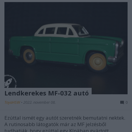
Lendkerekes MF-032 autó
ToyaHSW
•
2022. november 08.
0
Ezúttal ismét egy autót szeretnék bemutatni nektek.
A rutinosabb látogatók már az MF jelzésből
tudhatják, hogy ezúttal egy Kínában gyártott