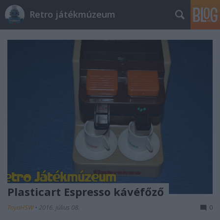
Retro játékmúzeum
Plasticart Espresso kávéfőző
ToyaHSW
•
2016. július 08.
0