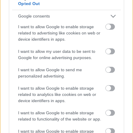
Opted Out
Google consents
I want to allow Google to enable storage
related to advertising like cookies on web or
device identifiers in apps.
I want to allow my user data to be sent to
Taktika Logikai focijáték
Google for online advertising purposes.
ToyaHSW
•
2016. július 06.
1
I want to allow Google to send me
personalized advertising.
Több változatban is elérhető volt a 80-as években a
Taktika néven futó logikai focijáték. Ezúttal a
I want to allow Google to enable storage
Plastolus által gyártott változatot szeretném nektek
related to analytics like cookies on web or
bemutatni, ami rendkívül kedvező áron került
device identifiers in apps.
hozzám.De először a legfontosabb...Mi is a játék
lényege? A Taktikát két játékos…
I want to allow Google to enable storage
related to functionality of the website or app.
I want to allow Google to enable storage