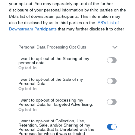
your opt-out. You may separately opt-out of the further
disclosure of your personal information by third parties on the
IAB’s list of downstream participants. This information may
Kártyák - 1.rész
also be disclosed by us to third parties on the
IAB’s List of
Downstream Participants
that may further disclose it to other
ToyaHSW
•
2016. július 07.
0
third parties.
Természetesen az autóskártyákon kívül (amelyek
Please note that this website/app uses one or more Google
Personal Data Processing Opt Outs
közül még pár csomag hiányzik - különösen a
services and may gather and store information including but
csúnya rajzos és a sárga hátú) más kártyák is
not limited to your visit or usage behaviour. You may click to
I want to opt-out of the Sharing of my
personal data.
találhatóak a bemutatásra váró
grant or deny consent to Google and its third-party tags to
Opted In
gyűjteményben.Ezúttal ezeknek a kártyáknak egy
use your data for below specified purposes in below Google
részét mutatom meg nektek - későbbiekben
consent section.
I want to opt-out of the Sale of my
Personal Data.
számíthattok majd a folytatásra is. A…
Opted In
I want to opt-out of processing my
Personal Data for Targeted Advertising.
Opted In
I want to opt-out of Collection, Use,
Retention, Sale, and/or Sharing of my
Personal Data that Is Unrelated with the
Purposes for which it was collected.