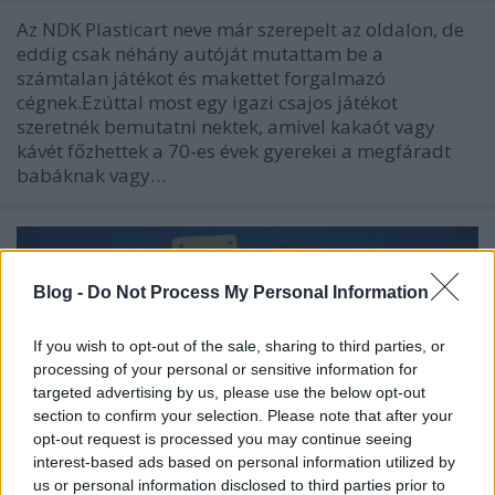
Az NDK Plasticart neve már szerepelt az oldalon, de
eddig csak néhány autóját mutattam be a
számtalan játékot és makettet forgalmazó
cégnek.Ezúttal most egy igazi csajos játékot
szeretnék bemutatni nektek, amivel kakaót vagy
kávét főzhettek a 70-es évek gyerekei a megfáradt
babáknak vagy…
Blog -
Do Not Process My Personal Information
If you wish to opt-out of the sale, sharing to third parties, or
processing of your personal or sensitive information for
targeted advertising by us, please use the below opt-out
section to confirm your selection. Please note that after your
opt-out request is processed you may continue seeing
interest-based ads based on personal information utilized by
us or personal information disclosed to third parties prior to