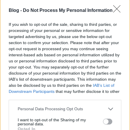
Blog -
Do Not Process My Personal Information
Retro videójáték reklámok 2.
If you wish to opt-out of the sale, sharing to third parties, or
processing of your personal or sensitive information for
ToyaHSW
•
2025. február 24.
1
targeted advertising by us, please use the below opt-out
section to confirm your selection. Please note that after your
opt-out request is processed you may continue seeing
Az elmúlt héten a reklámos rovatban néhány
interest-based ads based on personal information utilized by
videójáték reklámot hoztam nektek a 80-as évekből.
us or personal information disclosed to third parties prior to
Ezen a héten folytatódik ez a sorozat és újabb
your opt-out. You may separately opt-out of the further
reklámokkal várlak benneteket a videójátékok
disclosure of your personal information by third parties on the
hőskorából.Természetesen akik akkor már éltek
IAB’s list of downstream participants. This information may
egészen biztosan sok ismerős játékot láthatnak
also be disclosed by us to third parties on the
IAB’s List of
majd, ami lássuk be…
Downstream Participants
that may further disclose it to other
third parties.
Please note that this website/app uses one or more Google
Personal Data Processing Opt Outs
services and may gather and store information including but
not limited to your visit or usage behaviour. You may click to
I want to opt-out of the Sharing of my
personal data.
grant or deny consent to Google and its third-party tags to
Opted In