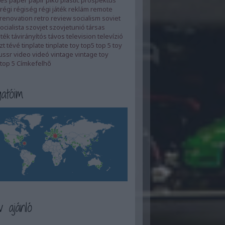
es
paper
papír
piko
plastic
prospektus
régi
régiség
régi játék
reklám
remote
renovation
retro
review
socialism
soviet
ocialista
szovjet
szovjetunió
társas
áték
távirányítós
távos
television
televízió
zt
tévé
tinplate
tinplate toy
top5
top 5
toy
ussr
video
videó
vintage
vintage toy
top 5
Címkefelhő
atóim
 ajánló