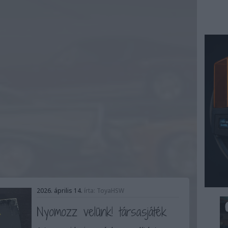
2026. április 14.
írta:
ToyaHSW
Nyomozz velünk! társasjáték