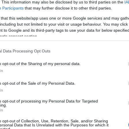
a stratégiát és taktikát sem nélkülöző
. This information may also be disclosed by us to third parties on the
IA
társasjáték. A bemutatást igyekeztek
Participants
that may further disclose it to other third parties.
Szólj hozzá!
Tovább
elég alaposan…
 that this website/app uses one or more Google services and may gath
including but not limited to your visit or usage behaviour. You may click 
 to Google and its third-party tags to use your data for below specifi
Játék
ogle consent section.
2024. július 16.
írta:
ToyaHSW
Foci-játék társas
l Data Processing Opt Outs
Ezúttal egy nagyon-nagyon régi hazai
Gyö
o opt-out of the Sharing of my personal data.
társasjátékot mutatok be nektek. A
Foci-játék egészen addig ismeretlen
In
volt a számomra, míg az egyik aukciós
oldalon nem találkoztam vele.Igazából
o opt-out of the Sale of my Personal Data.
az azonnal lejött, hogy egy
In
társasjátékról van szó, azonban
Face
nagyon tetszett a doboz grafikája és
to opt-out of processing my Personal Data for Targeted
Szólj hozzá!
Tovább
érdekelt maga a…
ing.
In
o opt-out of Collection, Use, Retention, Sale, and/or Sharing
Kere
ersonal Data that Is Unrelated with the Purposes for which it
lected.