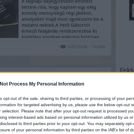
A tegnapi bejegyzésben említést
tettem róla, hogy kaptam egy elég
komoly mennyiségű régi játékot,
amelyeket majd most igyekszem be is
mutatni nektek.A Pető Gábortól
érkező felajánlás rendszerezése és
kipótlása azonban egészen biztosan
időt vesz majd igénybe. Azért ennek
Szólj hozzá!
Tovább
ellenére úgy gondoltam…
Felhí
2024. augusztus 10.
írta:
ToyaHSW
Not Process My Personal Information
TikTok nap - Foci-játék
Az elmúlt hónapban egy blog
to opt-out of the sale, sharing to third parties, or processing of your per
bejegyzésben igyekeztem bemutatni
formation for targeted advertising by us, please use the below opt-out s
nektek a hazai fejlesztésű Foci-játék
r selection. Please note that after your opt-out request is processed y
nevet viselő társasjátékot, amit
eing interest-based ads based on personal information utilized by us or
valamikor a 60-as évek közepén
disclosed to third parties prior to your opt-out. You may separately opt-
alkottak meg.Már akkor is tetszett ez
losure of your personal information by third parties on the IAB’s list of