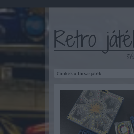
Retro ját
gyű
Címkék
»
társasjáték