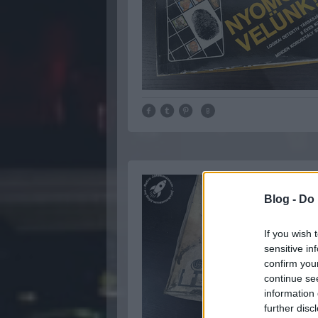
Blog -
Do 
If you wish 
sensitive in
confirm you
continue se
information 
further disc