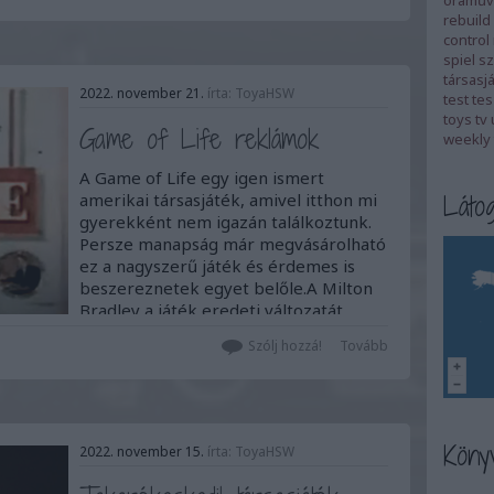
óraműv
rebuild
control
spiel
sz
társasj
2022. november 21.
írta:
ToyaHSW
test
tes
toys
tv
Game of Life reklámok
weekly 
A Game of Life egy igen ismert
Látog
amerikai társasjáték, amivel itthon mi
gyerekként nem igazán találkoztunk.
Persze manapság már megvásárolható
ez a nagyszerű játék és érdemes is
beszereznetek egyet belőle.A Milton
Bradley a játék eredeti változatát
1860-ban készítette el The Checkered
Szólj hozzá!
Tovább
Game of Life…
Könyv
2022. november 15.
írta:
ToyaHSW