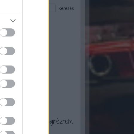
 ez történt itt :)
ugusztus
(
2
)
ius
(
9
)
nius
(
12
)
ájus
(
20
)
ilis
(
17
)
rcius
(
13
)
bruár
(
13
)
nuár
(
13
)
ecember
(
7
)
ovember
(
16
)
tóber
(
16
)
zeptember
(
20
)
...
a blogot én is megnéztem