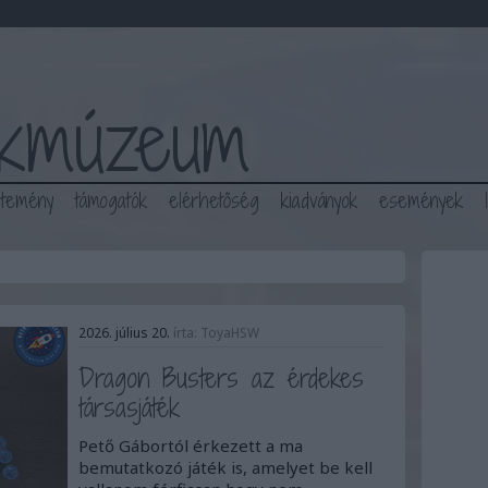
ékmúzeum
jtemény
támogatók
elérhetőség
kiadványok
események
2026. július 20.
írta:
ToyaHSW
Dragon Busters az érdekes
társasjáték
Pető Gábortól érkezett a ma
bemutatkozó játék is, amelyet be kell