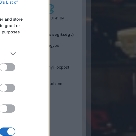
B’s List of
IBAN:
GB55 REVO 0099 7053 8141 04
er and store
BIC:
REVOGB21
to grant or
ed purposes
ok felajánlásához egy kis segítség :)
Posta
Laposa Tamás 3200 Gyöngyös
Dózsa Gy.út 12
FoxPost
Laposa Tamás
ngyös és Hatvan valamennyi Foxpost
automatája
Tel: 06-30-534-4311
Email: tamas.laposa70@gmail.com
book oldaldoboz
sgélés :)