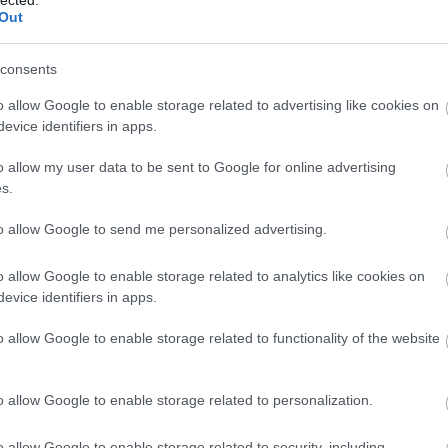
2024. március 04.
írta:
ToyaHSW
Out
80-as évek televíziós
társasjáték reklámjai
consents
Eddig
o allow Google to enable storage related to advertising like cookies on
Ha hétfő, akkor szokás szerint
evice identifiers in apps.
televíziós reklámokkal várlak
2026 a
2026 júl
benneteket. Ezúttal a 80-as évek
2026 jú
o allow my user data to be sent to Google for online advertising
társasjátékaihoz készült televíziós
2026 m
reklámokból hoztam egy
s.
2026 ápr
válogatást.Persze nekünk akkoriban
2026 má
ezek a játékok nem igazán mondtak
to allow Google to send me personalized advertising.
Szólj hozzá!
Tovább
2026 fe
semmit, hiszen a nyugati gyerekek
2026 ja
számára voltak a ma bemutatásra
2025 d
o allow Google to enable storage related to analytics like cookies on
kerülő…
2025 n
evice identifiers in apps.
2025 ok
2025 s
2022. december 27.
írta:
ToyaHSW
o allow Google to enable storage related to functionality of the website
Tovább
Gazdálkodj okosan! második
változat
Ezt 
o allow Google to enable storage related to personalization.
:)
A Gazdálkodj okosan! a gyerekkorunk
o allow Google to enable storage related to security, including