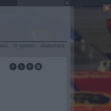
linkek
3d nyomtatás
dokumentumok