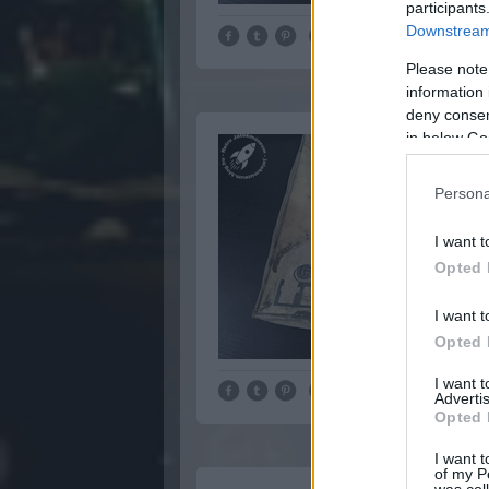
participants
Downstream 
Please note
information 
deny consent
in below Go
Persona
I want t
Opted 
I want t
Opted 
I want 
Advertis
Opted 
I want t
of my P
was col