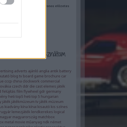
(Tom Cruise) - magyar szinkronos előzetes
play.blog.hu
et a cimkéket használtam
ertising
adverts
ajánló
anglia
antik
battery
utató
blog tv
board game
brochure
car
ue
cccp
china
clockwork
commercial
ovákia
czech
ddr
die cast
elemes játék
d
felújítás
film
flywheel
gdr
germany
mény
heti top5
heti top 5
hungarian
y
játék
játékmúzeum tv
játék múzeum
us
kiadvány
kína
kínai
kisautó
kis színes
rugyár
lemezjáték
lendkerekes
logical
magyar
magyarország
matchbox
ox
metal
movie
műanyag
ndk
német