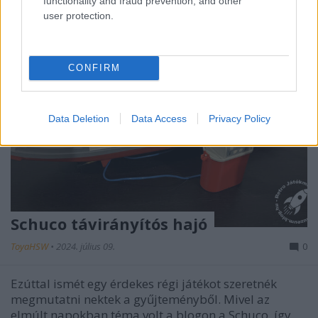
functionality and fraud prevention, and other
user protection.
CONFIRM
Data Deletion
Data Access
Privacy Policy
Schuco távirányítós hajó
ToyaHSW
•
2024. július 09.
0
Ezúttal ismét egy érdekes régi játékot szeretnék
megmutatni nektek a gyűjteményből. Mivel az
elmúlt napokban téma volt a blogon a Schuco, így