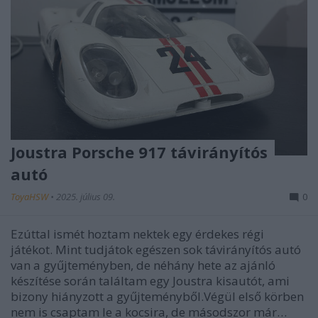
Joustra Porsche 917 távirányítós
autó
ToyaHSW
•
2025. július 09.
0
Ezúttal ismét hoztam nektek egy érdekes régi
játékot. Mint tudjátok egészen sok távirányítós autó
van a gyűjteményben, de néhány hete az ajánló
készítése során találtam egy Joustra kisautót, ami
bizony hiányzott a gyűjteményből.Végül első körben
nem is csaptam le a kocsira, de másodszor már…