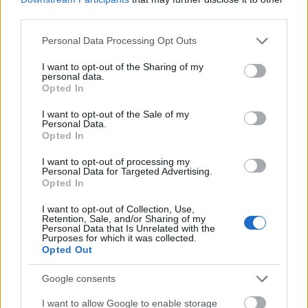
Távirányítós helikopter
third parties.
ToyaHSW
•
2024. augusztus 20.
0
Please note that this website/app uses one or more Google
Personal Data Processing Opt Outs
services and may gather and store information including but
not limited to your visit or usage behaviour. You may click to
I want to opt-out of the Sharing of my
Ezúttal egy igazán érdekes régi játékot hoztam
personal data.
grant or deny consent to Google and its third-party tags to
nektek, amire véletlenül találtam rá az interneten.
Opted In
use your data for below specified purposes in below Google
Igazából különösebben nem is néztem milyen játék
consent section.
I want to opt-out of the Sale of my
lehet, egyszerűen csak megtetszett és így le is
Personal Data.
csaptam rá.Ennek a hirtelen döntésnek
Opted In
köszönhetően ismerhetitek most meg a Nomura
által gyártott…
I want to opt-out of processing my
Personal Data for Targeted Advertising.
Opted In
I want to opt-out of Collection, Use,
Retention, Sale, and/or Sharing of my
Personal Data that Is Unrelated with the
Purposes for which it was collected.
Opted Out
Google consents
I want to allow Google to enable storage