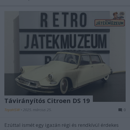
Távirányítós Citroen DS 19
ToyaHSW
•
2025. március 25.
0
Ezúttal ismét egy igazán régi és rendkívül érdekes