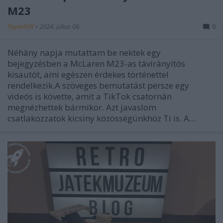
M23
ToyaHSW
•
2024. július 06.
0
Néhány napja mutattam be nektek egy
bejegyzésben a McLaren M23-as távirányítós
kisautót, ami egészen érdekes történettel
rendelkezik.A szöveges bemutatást persze egy
videós is követte, amit a TikTok csatornán
megnézhettek bármikor. Azt javaslom
csatlakozzatok kicsiny közösségünkhöz Ti is. A…