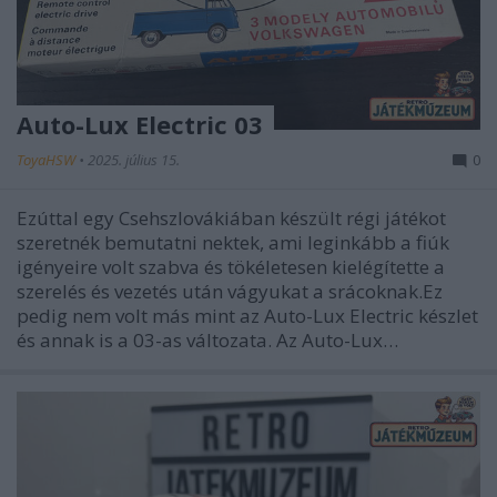
Auto-Lux Electric 03
ToyaHSW
•
2025. július 15.
0
Ezúttal egy Csehszlovákiában készült régi játékot
szeretnék bemutatni nektek, ami leginkább a fiúk
igényeire volt szabva és tökéletesen kielégítette a
szerelés és vezetés után vágyukat a srácoknak.Ez
pedig nem volt más mint az Auto-Lux Electric készlet
és annak is a 03-as változata. Az Auto-Lux…