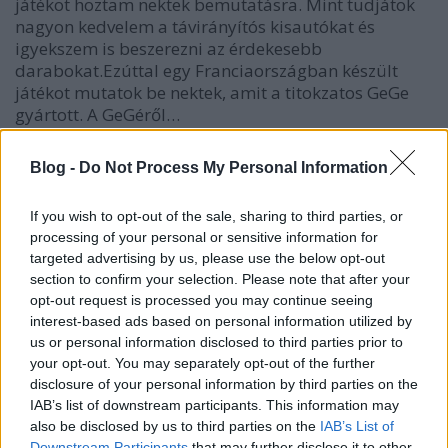
játékot hoztam nektek bemutatásra. Mint tudjátok
nagyon kedvelem a távirányítós kisautókat és
igyekszem is beszerezni az érdekesebb
darabokat.Ezúttal egy Franciaországban készült
játékot mutatok be nektek, amit a titokzatos GeGe
gyártott. A GeGéről…
Blog -
Do Not Process My Personal Information
If you wish to opt-out of the sale, sharing to third parties, or
processing of your personal or sensitive information for
targeted advertising by us, please use the below opt-out
section to confirm your selection. Please note that after your
opt-out request is processed you may continue seeing
interest-based ads based on personal information utilized by
us or personal information disclosed to third parties prior to
your opt-out. You may separately opt-out of the further
disclosure of your personal information by third parties on the
IAB’s list of downstream participants. This information may
also be disclosed by us to third parties on the
IAB’s List of
Downstream Participants
that may further disclose it to other