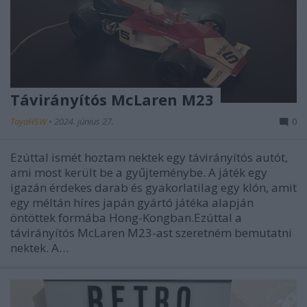
Távirányítós McLaren M23
ToyaHSW
•
2024. június 27.
0
Ezúttal ismét hoztam nektek egy távirányítós autót,
ami most került be a gyűjteménybe. A játék egy
igazán érdekes darab és gyakorlatilag egy klón, amit
egy méltán híres japán gyártó játéka alapján
öntöttek formába Hong-Kongban.Ezúttal a
távirányítós McLaren M23-ast szeretném bemutatni
nektek. A…