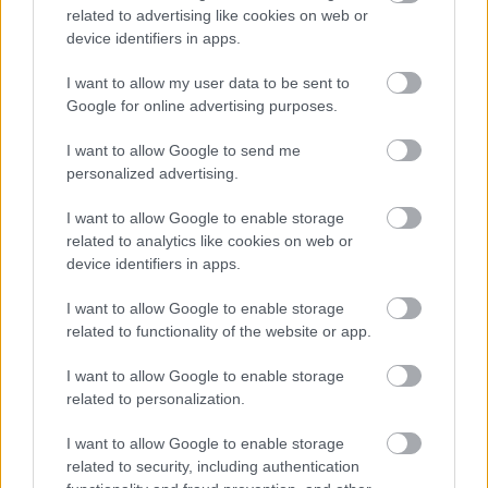
related to advertising like cookies on web or
device identifiers in apps.
I want to allow my user data to be sent to
Google for online advertising purposes.
I want to allow Google to send me
TikTok nap - PIKO DeTomaso
personalized advertising.
Mangusta
I want to allow Google to enable storage
ToyaHSW
•
2024. augusztus 17.
0
related to analytics like cookies on web or
device identifiers in apps.
Ezúttal egy igazi klasszikus játékot szeretnék
bemutatni nektek a TikTok csatorna kínálatából. A
I want to allow Google to enable storage
TikTok csatornán sok ilyen és ehhez hasonló
related to functionality of the website or app.
videóval találkozhattok.De a lényeg, hogy a mai
I want to allow Google to enable storage
napon a 80-as évek gyerekeinek egyik álomautóját a
related to personalization.
PIKO DeTomaso Mangusta távirányítós változatát
mutatom be…
I want to allow Google to enable storage
related to security, including authentication