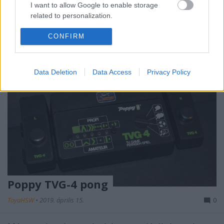
igazából a…
I want to allow Google to enable storage
related to personalization.
I want to allow Google to enable storage
CONFIRM
related to security, including authentication
functionality and fraud prevention, and other
user protection.
Data Deletion
Data Access
Privacy Policy
Poppy TVG-4 pong
ToyaHSW
•
2019. április 15.
0