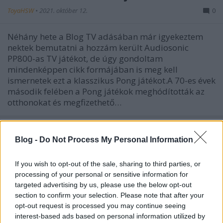
ToyaHSW
•
2021. október 12.
0
Néhány hete a Blog TV adásában már igyekeztem
nektek bemutatni a hozzám került Audiosonic
PP800-as TV játékot, de úgy gondoltam
mindenképpen cikk formájában is meg kell
ismernetek ezt a klasszikus Pong játékot.A 70-es évek
második felében a Pong játékok meghódították az
otthonokat és megfizethető…
Blog -
Do Not Process My Personal Information
If you wish to opt-out of the sale, sharing to third parties, or
processing of your personal or sensitive information for
targeted advertising by us, please use the below opt-out
section to confirm your selection. Please note that after your
opt-out request is processed you may continue seeing
interest-based ads based on personal information utilized by