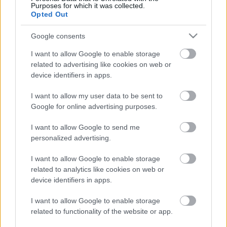
Purposes for which it was collected.
Opted Out
Google consents
I want to allow Google to enable storage
related to advertising like cookies on web or
device identifiers in apps.
I want to allow my user data to be sent to
Google for online advertising purposes.
Ultra9009 tv játék
I want to allow Google to send me
personalized advertising.
ToyaHSW
•
2019. április 16.
0
I want to allow Google to enable storage
Ahogy ígértem a héten bemutatom nektek a hozzám
related to analytics like cookies on web or
került új TV játékokat, amelyeket a 80-as években
device identifiers in apps.
gyártottak.Összesen két darab játékot sikerült
beszereznem, így a mai napon a másodikat, az
I want to allow Google to enable storage
Ultra9009-et mutatom be nektek.Ahogy az előző
related to functionality of the website or app.
bejegyzésben is említettem nektek a Pong játékok