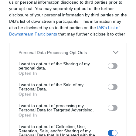
us or personal information disclosed to third parties prior to
your opt-out. You may separately opt-out of the further
disclosure of your personal information by third parties on the
IAB’s list of downstream participants. This information may
also be disclosed by us to third parties on the
IAB’s List of
Játékmúzeum TV 238.adás - Audio
Downstream Participants
that may further disclose it to other
third parties.
Sonic PP800 TV játék
Please note that this website/app uses one or more Google
Personal Data Processing Opt Outs
ToyaHSW
•
2021. augusztus 21.
0
services and may gather and store information including but
not limited to your visit or usage behaviour. You may click to
I want to opt-out of the Sharing of my
Ezen a héten ismét visszatér a Blog TV és egy újabb
personal data.
grant or deny consent to Google and its third-party tags to
Opted In
régi játékot ismerhettek meg. A 70-es évek közepétől
use your data for below specified purposes in below Google
nagyon népszerűek lettek a különböző TV játékok,
consent section.
I want to opt-out of the Sale of my
amelyek közül ezúttal az Audio Sonic PP800-ast
Personal Data.
Opted In
mutatom be nektek.Ha akkoriban voltatok gyerekek,
akkor azért, ha pedig fiatalok vagytok akkor…
I want to opt-out of processing my
Personal Data for Targeted Advertising.
Opted In
I want to opt-out of Collection, Use,
Retention, Sale, and/or Sharing of my
Personal Data that Is Unrelated with the