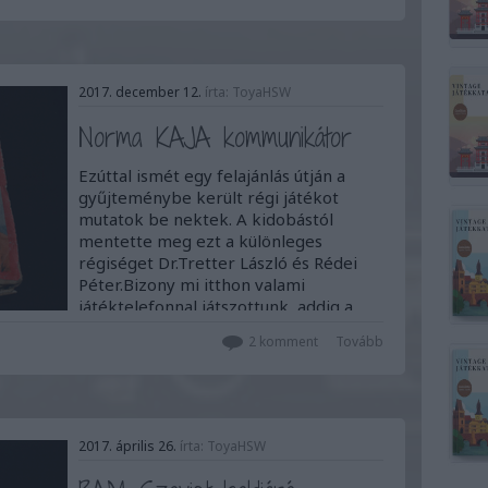
2017. december 12.
írta:
ToyaHSW
Norma KAJA kommunikátor
Ezúttal ismét egy felajánlás útján a
gyűjteménybe került régi játékot
mutatok be nektek. A kidobástól
mentette meg ezt a különleges
régiséget Dr.Tretter László és Rédei
Péter.Bizony mi itthon valami
játéktelefonnal játszottunk, addig a
szovjet úttörőknek saját
2
komment
Tovább
kommunikátoruk volt, ami leginkább
a…
2017. április 26.
írta:
ToyaHSW