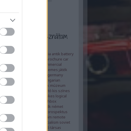
et a cimkéket használtam
ertising
adverts
ajánló
anglia
antik
battery
utató
blog tv
board game
brochure
car
ue
cccp
china
clockwork
commercial
ovákia
czech
ddr
die cast
elemes játék
d
felújítás
film
flywheel
gdr
germany
mény
heti top5
heti top 5
hungarian
y
játék
játékmúzeum tv
játék múzeum
us
kiadvány
kína
kínai
kisautó
kis színes
rugyár
lemezjáték
lendkerekes
logical
magyar
magyarország
Matchbox
ox
metal
movie
műanyag
ndk
német
es
paper
papír
piko
plastic
prospektus
régi
régiség
régi játék
reklám
remote
renovation
retro
review
socialism
soviet
ocialista
szovjet
szovjetunió
társas