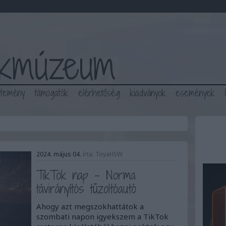
ékmúzeum
jtemény
támogatók
elérhetőség
kiadványok
események
2024. május 04.
írta:
ToyaHSW
TikTok nap - Norma
távirányítós tűzoltóautó
Ahogy azt megszokhattátok a
szombati napon igyekszem a TikTok