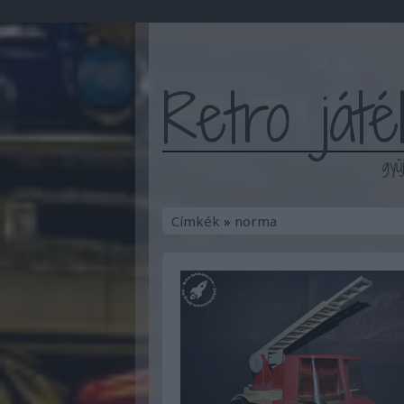
Retro ját
gyű
Címkék
»
norma