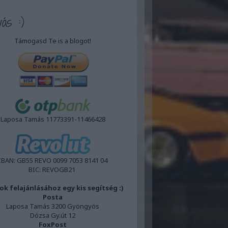
vás :)
Támogasd Te is a blogot!
Laposa Tamás 11773391-11466428
IBAN:
GB55 REVO 0099 7053 8141 04
BIC:
REVOGB21
ok felajánlásához egy kis segítség :)
Posta
Laposa Tamás 3200 Gyöngyös
Dózsa Gy.út 12
FoxPost