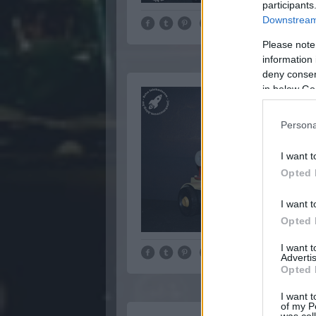
participants
Downstream 
Please note
information 
deny consent
in below Go
Persona
I want t
Opted 
I want t
Opted 
I want 
Advertis
Opted 
I want t
of my P
was col