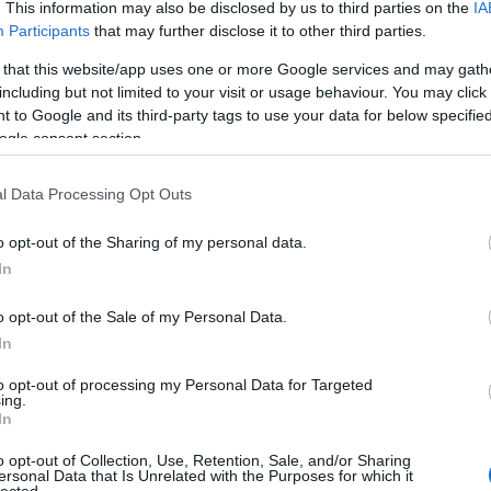
összetett történet, amivel nem is
. This information may also be disclosed by us to third parties on the
IA
2026 ápr
szeretnélek benneteket untatni,
2026 má
Participants
that may further disclose it to other third parties.
Szólj hozzá!
Tovább
helyette inkább…
2026 fe
2026 ja
 that this website/app uses one or more Google services and may gath
2025 d
including but not limited to your visit or usage behaviour. You may click 
2025 n
 to Google and its third-party tags to use your data for below specifi
2025 ok
ogle consent section.
2019. április 23.
írta:
ToyaHSW
2025 s
Tovább
Norma távirányítós tűzoltóautó
l Data Processing Opt Outs
A Norma játékokkal már több
Ezt 
o opt-out of the Sharing of my personal data.
bejegyzésben is foglalkoztam. A régi
:)
bejegyzéseket bogarászva tűnt fel,
In
hogy valahogy a távirányítós Norma
How Doe
tűzoltóautó kimaradt a bemutatásból
o opt-out of the Sale of my Personal Data.
From AI
és nem készült róla cikk.Igaz a Blog TV
How Doe
In
Norma játékokkal foglalkozó adásában
From AI
láthattátok a játékot, de az mégsem
custome
to opt-out of processing my Personal Data for Targeted
Szólj hozzá!
Tovább
ugyanaz mint egy…
ing.
funnel 
In
questio
your br
o opt-out of Collection, Use, Retention, Sale, and/or Sharing
sends 
ersonal Data that Is Unrelated with the Purposes for which it
garaz
lected.