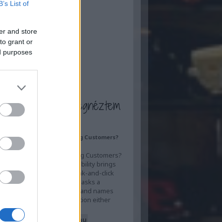
B’s List of
ilis
(
17
)
rcius
(
13
)
bruár
(
13
)
nuár
(
13
)
er and store
ecember
(
7
)
to grant or
ovember
(
16
)
ed purposes
tóber
(
16
)
zeptember
(
20
)
...
a blogot én is megnéztem
s AI Visibility Actually Bring Customers?
 Answer to Inquiry
s AI Visibility Actually Bring Customers?
 Answer to Inquiry AI visibility brings
rs by replacing the old rank-and-click
with a shorter one: a buyer asks a
n, an AI system answers it and names
and, and that recommendation either
a…
sberendezesekitt.blog.hu