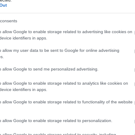
2018. június 16.
írta:
ToyaHSW
Out
Játékmúzeum TV 83.adás
consents
Természetesen ezen a héten sem
maradtok Játékmúzeum Blog TV adás
o allow Google to enable storage related to advertising like cookies on
Ezek
nélkül. A felvétel tegnap éjszaka
evice identifiers in apps.
:)
készült el, így legyetek velem
szemben egy kicsit elnézőek.Ezen a
o allow my user data to be sent to Google for online advertising
héten ismét egy szovjet játék kerül a
ads
adv
s.
középpontba, mégpedig egy
toy
bem
catalog
távirányítós sportkocsi.
to allow Google to send me personalized advertising.
Szólj hozzá!
Tovább
csehszl
englan
gyűjte
o allow Google to enable storage related to analytics like cookies on
hungar
evice identifiers in apps.
katalóg
lemezá
2018. január 27.
írta:
ToyaHSW
o allow Google to enable storage related to functionality of the website
logikai
Játékmúzeum TV 63.adás
matchb
óraműv
rebuild
o allow Google to enable storage related to personalization.
Természetesen ezen a héten sem
control
maradhat el a megszokott
spiel
sz
Játékmúzeum Blog TV adás. Az volt a
o allow Google to enable storage related to security, including