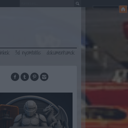
linkek
3d nyomtatás
dokumentumok