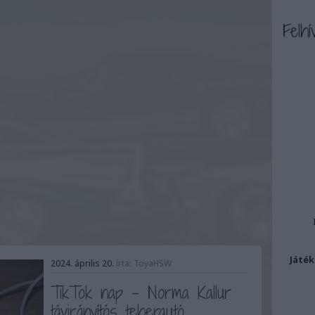
Felhí
Játék
2024. április 20.
írta:
ToyaHSW
TikTok nap - Norma Kallur
távirányítós teherautó