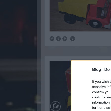
Blog -
Do 
If you wish 
sensitive in
confirm you
continue se
information 
further disc