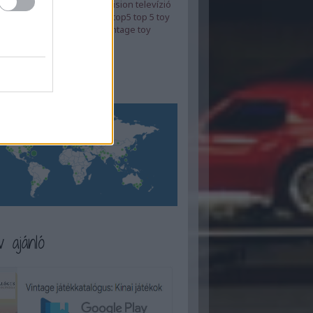
áték
távirányítós
távos
television
televízió
zt
tévé
tinplate
tinplate toy
top5
top 5
toy
ussr
video
videó
vintage
vintage toy
top 5
Címkefelhő
atóim
 ajánló