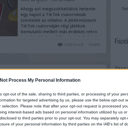
Ahogy azt megszokhattátok hetente
Gyö
egy napot a TikTok csatornának
szentelek az oldalon. A Játékmúzeum
TikTok csatornáján régi játékok
bemutatói mellett más érdekes retro
tartalmakkal is találkozhattok.Ezúttal a
Face
Norma Kallurt ismerhetitek meg egy
Szólj hozzá!
Tovább
kicsit közelebbről.Azt javaslom ha
kedvelitek a retro…
Kere
2020. november 26.
írta:
ToyaHSW
Not Process My Personal Information
Norma Viru kisautó
A mai napon egy érdekes újdonsággal
to opt-out of the sale, sharing to third parties, or processing of your per
Eddig
rukkolok elő. Ezúttal olyan játékot
formation for targeted advertising by us, please use the below opt-out s
mutatok be nektek, ami bár jelenleg
r selection. Please note that after your opt-out request is processed y
2026 a
nálam van azonban mégsem az enyém,
eing interest-based ads based on personal information utilized by us or
2026 júl
sőt akár meg is tudjátok vásárolni
disclosed to third parties prior to your opt-out. You may separately opt-
2026 jú
azt.Ez egy viszonylag bonyolult és
losure of your personal information by third parties on the IAB’s list of
2026 m