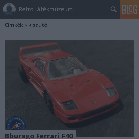
Retro játékmúzeum
Címkék
»
kisautó
Bburago Ferrari F40