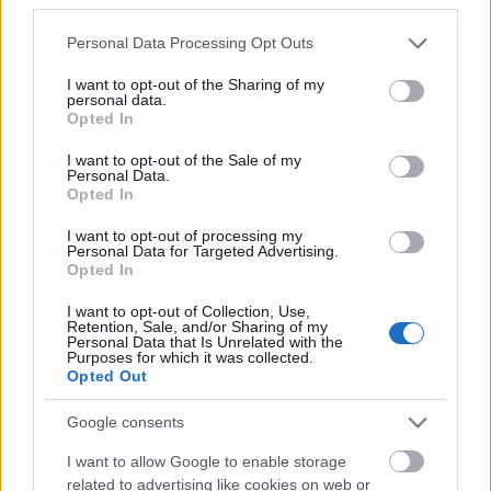
1979 Matchbox Sky Busters Pitts
Please note that this website/app uses one or more Google
Special Virgin Atlantic SB 12
Personal Data Processing Opt Outs
services and may gather and store information including but
ToyaHSW
•
2026. május 08.
0
not limited to your visit or usage behaviour. You may click to
I want to opt-out of the Sharing of my
personal data.
grant or deny consent to Google and its third-party tags to
Opted In
use your data for below specified purposes in below Google
Jó hosszú címet kapott ez a bejegyzés, pedig
consent section.
I want to opt-out of the Sale of my
gyakorlatilag csak a játék nevét írtam ki. Igen,
Personal Data.
ezúttal egy Matchbox járművet mutatok be nektek,
Opted In
mégpedig az 1979-ben gyártott Sky Busters SB 12-es
repülőgépet.A Matchbox járművekkel már sokszor
I want to opt-out of processing my
Personal Data for Targeted Advertising.
foglalkoztam az oldalon, de azért nem árt soha egy
Opted In
kis…
I want to opt-out of Collection, Use,
Retention, Sale, and/or Sharing of my
Personal Data that Is Unrelated with the
Purposes for which it was collected.
Opted Out
Google consents
I want to allow Google to enable storage
related to advertising like cookies on web or