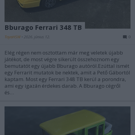
Bburago Ferrari 348 TB
ToyaHSW
•
2026. június 12.
0
Elég régen nem osztottam már meg veletek újabb
játékot, de most végre sikerült összehoznom egy
bemutatót egy újabb Bburago autóról.Ezúttal ismét
egy Ferrarit mutatok be nektek, amit a Pető Gábortól
kaptam. Most egy Ferrari 348 TB kerül a porondra,
ami egy igazán érdekes darab. A Bburago cégről
és…