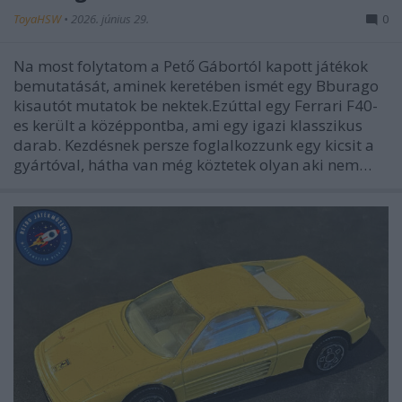
ToyaHSW
•
2026. június 29.
0
Na most folytatom a Pető Gábortól kapott játékok
bemutatását, aminek keretében ismét egy Bburago
kisautót mutatok be nektek.Ezúttal egy Ferrari F40-
es került a középpontba, ami egy igazi klasszikus
darab. Kezdésnek persze foglalkozzunk egy kicsit a
gyártóval, hátha van még köztetek olyan aki nem…