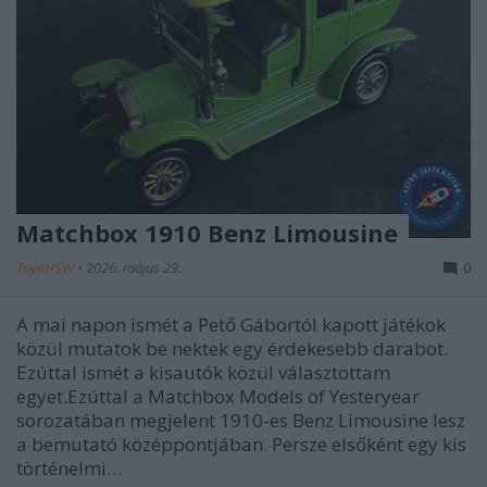
Matchbox 1910 Benz Limousine
ToyaHSW
•
2026. május 29.
0
A mai napon ismét a Pető Gábortól kapott játékok
közül mutatok be nektek egy érdekesebb darabot.
Ezúttal ismét a kisautók közül választottam
egyet.Ezúttal a Matchbox Models of Yesteryear
sorozatában megjelent 1910-es Benz Limousine lesz
a bemutató középpontjában. Persze elsőként egy kis
történelmi…