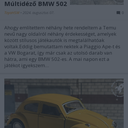
Múltidéző BMW 502
ToyaHSW
•
2024. augusztus 07.
0
Ahogy említettem néhány hete rendeltem a Temu
nevű nagy oldalról néhány érdekességet, amelyek
között stílusos játékautók is megtalálhatóak
voltak.Eddig bemutattam nektek a Piaggio Ape-t és
a VW Bogarat, így már csak az utolsó darab van
hátra, ami egy BMW 502-es. A mai napon ezt a
játékot igyekszem…