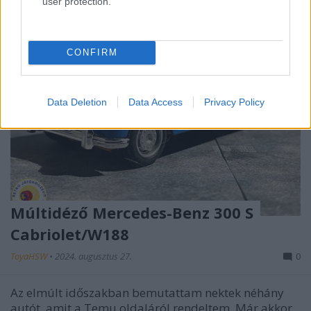
user protection.
CONFIRM
Data Deletion
Data Access
Privacy Policy
Múltidéző Mercedes-Benz 300 S
Cabriolet/W188
ToyaHSW
•
2024. augusztus 27.
0
Az elmúlt időszakban bemutattam nektek néhány
autót, amit a Temu oldaláról rendeltem. Már akkor