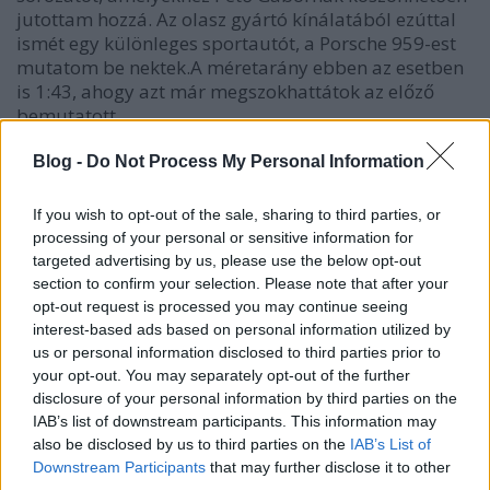
jutottam hozzá. Az olasz gyártó kínálatából ezúttal
ismét egy különleges sportautót, a Porsche 959-est
mutatom be nektek.A méretarány ebben az esetben
is 1:43, ahogy azt már megszokhattátok az előző
bemutatott…
Blog -
Do Not Process My Personal Information
If you wish to opt-out of the sale, sharing to third parties, or
processing of your personal or sensitive information for
targeted advertising by us, please use the below opt-out
section to confirm your selection. Please note that after your
opt-out request is processed you may continue seeing
interest-based ads based on personal information utilized by
us or personal information disclosed to third parties prior to
your opt-out. You may separately opt-out of the further
disclosure of your personal information by third parties on the
IAB’s list of downstream participants. This information may
also be disclosed by us to third parties on the
IAB’s List of
Downstream Participants
that may further disclose it to other
third parties.