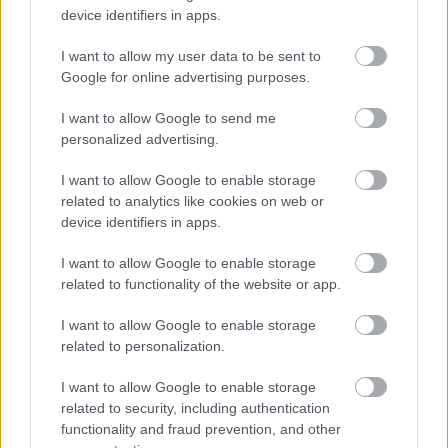
device identifiers in apps.
I want to allow my user data to be sent to
Google for online advertising purposes.
I want to allow Google to send me
personalized advertising.
BBurago Ford Sierra Texaco
I want to allow Google to enable storage
ToyaHSW
•
2026. május 05.
0
related to analytics like cookies on web or
device identifiers in apps.
A mai napon ismét egy Pető Gábortól kapott játékot
I want to allow Google to enable storage
mutatok be nektek. A választásom ezúttal is egy
related to functionality of the website or app.
kisautóra esett, amit az előzőhöz hasonlóan a
BBurago cég készített. Úgy tűnik Gábor életében
I want to allow Google to enable storage
inkább a Burago kisautók voltak preferálva a
related to personalization.
Matchbox helyett, amit meg is tudok érteni.A Burago
céget már…
I want to allow Google to enable storage
related to security, including authentication
functionality and fraud prevention, and other