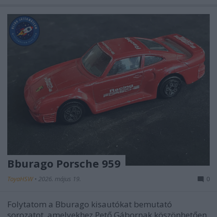
Bburago Porsche 959
ToyaHSW
•
2026. május 19.
0
Folytatom a Bburago kisautókat bemutató
sorozatot, amelyekhez Pető Gábornak köszönhetően