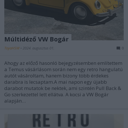
Múltidéző VW Bogár
ToyaHSW
•
2024. augusztus 01.
0
Ahogy az előző hasonló bejegyzésemben említettem
a Temus vásárlásom során nem egy retro hangulatú
autót vásároltam, hanem bizony több érdekes
darabra is lecsaptam.A mai napon egy újabb
darabot mutatok be nektek, ami szintén Pull Back &
Go szerkezettel lett ellátva. A kocsi a VW Bogár
alapján…