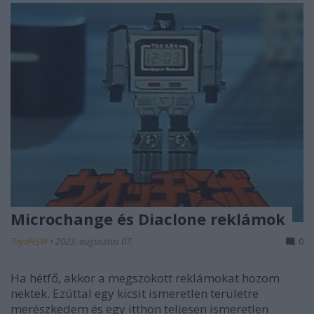
Microchange és Diaclone reklámok
ToyaHSW
•
2023. augusztus 07.
0
Ha hétfő, akkor a megszokott reklámokat hozom
nektek. Ezúttal egy kicsit ismeretlen területre
merészkedem és egy itthon teljesen ismeretlen