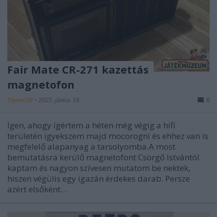
Fair Mate CR-271 kazettás
magnetofon
ToyaHSW
•
2025. június 19.
0
Igen, ahogy ígértem a héten még végig a hifi
területén igyekszem majd mocorogni és ehhez van is
megfelelő alapanyag a tarsolyomba.A most
bemutatásra kerülő magnetofont Csörgő Istvántól
kaptam és nagyon szívesen mutatom be nektek,
hiszen végülis egy igazán érdekes darab. Persze
azért elsőként…