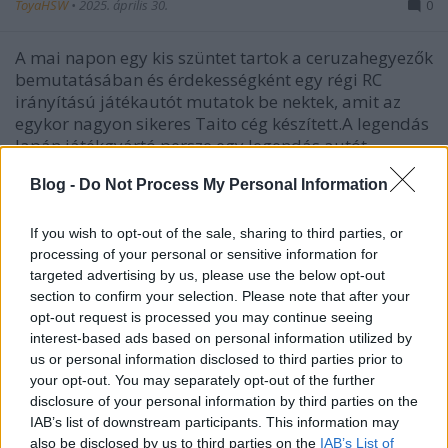
ToyaHSW
•
2025. április 30.
0
A mai napon egy kis szüntet tartok a ceruzahegyezők
bemutatásában és érdekességként egy régi RC
irányítású játékautót mutatok be nektek, amit az
egykor nagyon sikeres Taito cég készített.A legendás
Japán játékgyártó persze egy legendás autót
dolgozott fel a gyerekek számára a 80-as években
Blog -
Do Not Process My Personal Information
annyira…
If you wish to opt-out of the sale, sharing to third parties, or
processing of your personal or sensitive information for
targeted advertising by us, please use the below opt-out
section to confirm your selection. Please note that after your
opt-out request is processed you may continue seeing
interest-based ads based on personal information utilized by
us or personal information disclosed to third parties prior to
your opt-out. You may separately opt-out of the further
disclosure of your personal information by third parties on the
IAB’s list of downstream participants. This information may
also be disclosed by us to third parties on the
IAB’s List of