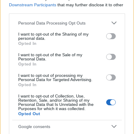
Downstream Participants
that may further disclose it to other
third parties.
Please note that this website/app uses one or more Google
Personal Data Processing Opt Outs
Gakken Soccer kvarcjáték
services and may gather and store information including but
not limited to your visit or usage behaviour. You may click to
I want to opt-out of the Sharing of my
ToyaHSW
•
2024. szeptember 10.
0
personal data.
grant or deny consent to Google and its third-party tags to
Opted In
use your data for below specified purposes in below Google
consent section.
Időről-időre igyekszem nektek érdekes
I want to opt-out of the Sale of my
Personal Data.
kvarcjátékokat is bemutatni. Ezúttal a véletlennek és
Opted In
egy kollégámnak (Köszi Csabi!) köszönhetően sodort
elém az élet egy Gakken Soccer kvarcjátékot, amit a
I want to opt-out of processing my
mai napon be is mutatok nektek. A Gakken egy
Personal Data for Targeted Advertising.
Opted In
Japánban 1947-ben alapított cég, akik leginkább
könyvek és…
I want to opt-out of Collection, Use,
Retention, Sale, and/or Sharing of my
Personal Data that Is Unrelated with the
Purposes for which it was collected.
Opted Out
Google consents