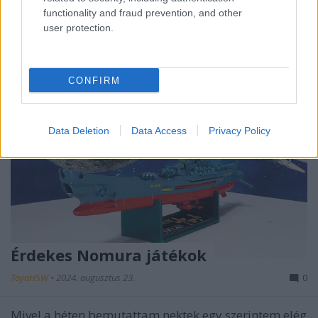
functionality and fraud prevention, and other
user protection.
CONFIRM
Data Deletion
Data Access
Privacy Policy
Érdekes Nomura játékok
ToyaHSW
•
2024. augusztus 23.
0
Mivel a héten bemutattam nektek egy szerintem elég