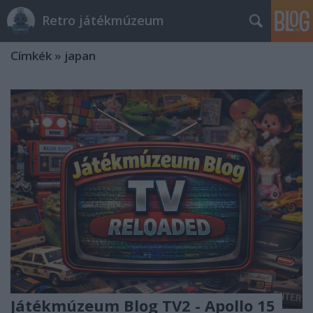
Retro játékmúzeum
Címkék
»
japan
Játékmúzeum Blog TV2 - Apollo 15