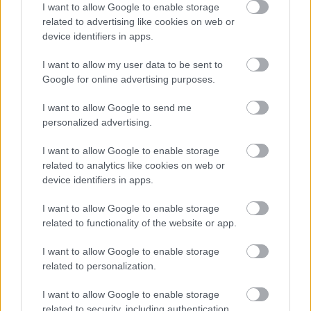
I want to allow Google to enable storage
related to advertising like cookies on web or
device identifiers in apps.
I want to allow my user data to be sent to
Google for online advertising purposes.
I want to allow Google to send me
personalized advertising.
TikTok nap - Yoshino Apollo 15 jármű
I want to allow Google to enable storage
related to analytics like cookies on web or
ToyaHSW
•
2024. augusztus 31.
0
device identifiers in apps.
I want to allow Google to enable storage
Ha szombat, akkor azért jön a megszokott TikTok
related to functionality of the website or app.
nap amelyben a TikTok csatorna érdekes
tartalmaiból igyekszem megosztani veletek egyet-
I want to allow Google to enable storage
egyet.Ezúttal a néhány hete bemutatott Yoshino által
related to personalization.
gyártott Japán bolygókerekes játékot mutatom be
nektek. Tartsatok velem ezúttal is! Arra bíztatlak
I want to allow Google to enable storage
benneteket,…
related to security, including authentication