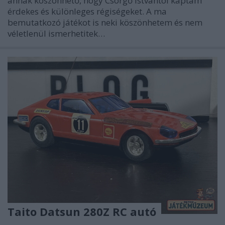
annak köszönhető, hogy Csörgő Istvántól kaptam
érdekes és különleges régiségeket. A ma
bemutatkozó játékot is neki köszönhetem és nem
véletlenül ismerhetitek…
Taito Datsun 280Z RC autó