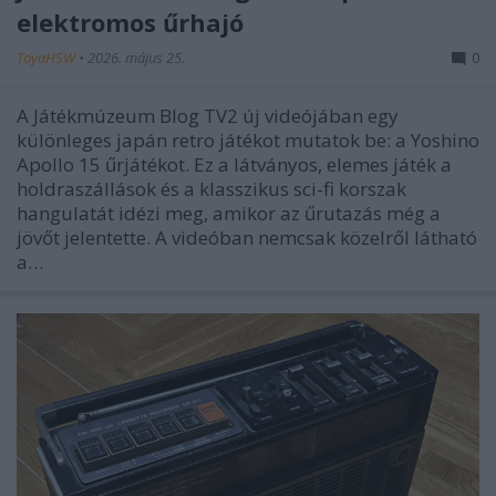
elektromos űrhajó
ToyaHSW
•
2026. május 25.
0
A Játékmúzeum Blog TV2 új videójában egy
különleges japán retro játékot mutatok be: a Yoshino
Apollo 15 űrjátékot. Ez a látványos, elemes játék a
holdraszállások és a klasszikus sci-fi korszak
hangulatát idézi meg, amikor az űrutazás még a
jövőt jelentette. A videóban nemcsak közelről látható
a…