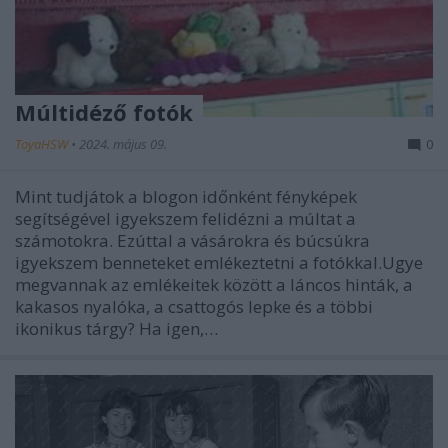
Múltidéző fotók
ToyaHSW
•
2024. május 09.
0
Mint tudjátok a blogon időnként fényképek
segítségével igyekszem felidézni a múltat a
számotokra. Ezúttal a vásárokra és búcsúkra
igyekszem benneteket emlékeztetni a fotókkal.Ugye
megvannak az emlékeitek között a láncos hinták, a
kakasos nyalóka, a csattogós lepke és a többi
ikonikus tárgy? Ha igen,…