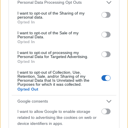
Please note that this website/app uses one or more Google
Personal Data Processing Opt Outs
services and may gather and store information including but
Nosztalgikus múltidézés
not limited to your visit or usage behaviour. You may click to
I want to opt-out of the Sharing of my
personal data.
ToyaHSW
•
2024. március 01.
0
grant or deny consent to Google and its third-party tags to
Opted In
use your data for below specified purposes in below Google
consent section.
I want to opt-out of the Sale of my
Néha szét szoktam nézni az interneten klasszikus
Personal Data.
fényképek után kutatva, amelyek témája valamilyen
Opted In
szinten kapcsolódik a blog témájához.Ezúttal is így
tettem és a legnagyobb hazai arhívumban, a
I want to opt-out of processing my
Personal Data for Targeted Advertising.
Fortepanon kerestem rá gyerekekkel kapcsolatos
Opted In
fényképekre. A talált fotók segítségével
nagyszerűen…
I want to opt-out of Collection, Use,
Retention, Sale, and/or Sharing of my
Personal Data that Is Unrelated with the
Purposes for which it was collected.
Opted Out
Google consents
I want to allow Google to enable storage
related to advertising like cookies on web or
device identifiers in apps.