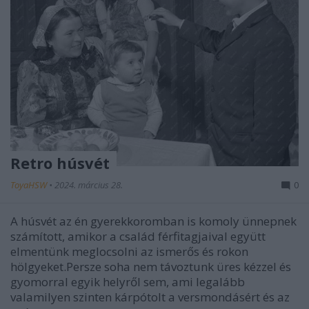
Retro húsvét
ToyaHSW
•
2024. március 28.
0
A húsvét az én gyerekkoromban is komoly ünnepnek
számított, amikor a család férfitagjaival együtt
elmentünk meglocsolni az ismerős és rokon
hölgyeket.Persze soha nem távoztunk üres kézzel és
gyomorral egyik helyről sem, ami legalább
valamilyen szinten kárpótolt a versmondásért és az