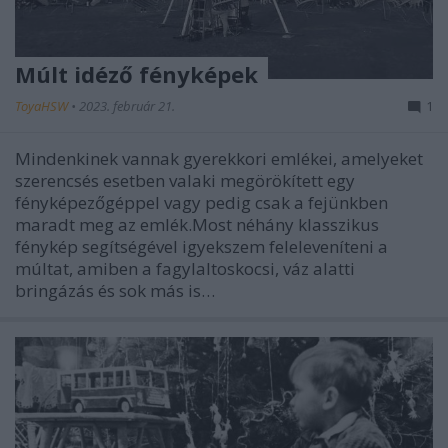
Múlt idéző fényképek
ToyaHSW
•
2023. február 21.
1
Mindenkinek vannak gyerekkori emlékei, amelyeket
szerencsés esetben valaki megörökített egy
fényképezőgéppel vagy pedig csak a fejünkben
maradt meg az emlék.Most néhány klasszikus
fénykép segítségével igyekszem feleleveníteni a
múltat, amiben a fagylaltoskocsi, váz alatti
bringázás és sok más is…