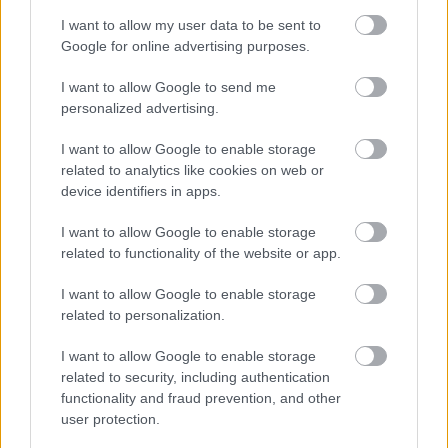
I want to allow my user data to be sent to
Google for online advertising purposes.
I want to allow Google to send me
personalized advertising.
I want to allow Google to enable storage
Smena 8M fényképezőgép
related to analytics like cookies on web or
ToyaHSW
•
2023. július 11.
2
device identifiers in apps.
I want to allow Google to enable storage
Gyerekkorunkban a kirándulásoknak és a
related to functionality of the website or app.
nyaralásoknak az elmaradhatatlan kelléke volt a
fényképezőgép. Ahogy manapság a mobilok, úgy
I want to allow Google to enable storage
akkoriban a fényképezők voltak hivatottak az
related to personalization.
emlékek megörökítésére.Fényképezőgépekből a
szocialista ipar készített komolyabb és egyszerűbb
I want to allow Google to enable storage
darabokat is. A gyerekeknek…
related to security, including authentication
functionality and fraud prevention, and other
user protection.