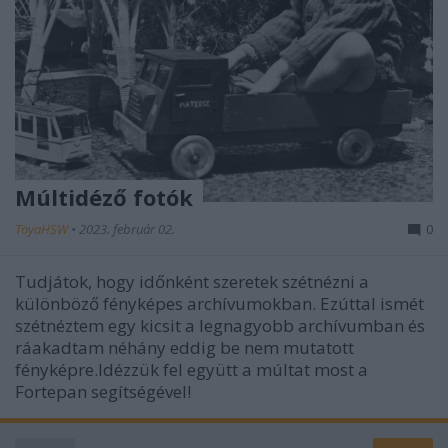
Múltidéző fotók
ToyaHSW
•
2023. február 02.
0
Tudjátok, hogy időnként szeretek szétnézni a
különböző fényképes archívumokban. Ezúttal ismét
szétnéztem egy kicsit a legnagyobb archívumban és
ráakadtam néhány eddig be nem mutatott
fényképre.Idézzük fel együtt a múltat most a
Fortepan segítségével!