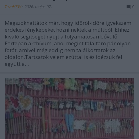
ToyaHSW
•
2026. május 07.
0
Megszokhattátok már, hogy időről-időre igyekszem
érdekes fényképeket hozni nektek a múltból. Ehhez
kiváló segítséget nyújt a folyamatosan bővülő
Fortepan archívum, ahol megint találtam pár olyan
fotót, amivel még eddig nem találkoztatok az
oldalon.Tartsatok velem ezúttal is és idézzük fel
együtt a…