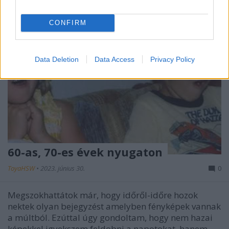
CONFIRM
Data Deletion
Data Access
Privacy Policy
60-as, 70-es évek nyugaton
ToyaHSW
•
2023. június 30.
0
Megszokhattátok már, hogy időről-időre hozok
nektek olyan bejegyzést amelyben fényképek vannak
a múltból. Ezúttal úgy gondoltam, hogy nem hazai
képekkel igyekszem feldobni a napotokat, hanem