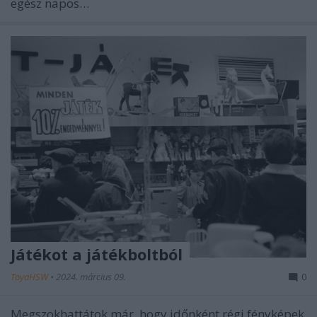
egész napos…
Játékot a játékboltból
ToyaHSW
•
2024. március 09.
0
Megszokhattátok már, hogy időnként régi fényképek