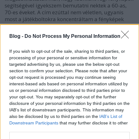
segítségével igyekszem bemutatni nektek a 60-as,
70-es éveket. A cím ezúttal nem véletlen, ugyanis
most a játékboltokra koncentráltam a fényképek
keresése során és a Fortepan archívuma kiváló
segítség volt számomra.Tartsatok velem ezúttal is
Blog -
Do Not Process My Personal Information
és…
If you wish to opt-out of the sale, sharing to third parties, or
processing of your personal or sensitive information for
targeted advertising by us, please use the below opt-out
section to confirm your selection. Please note that after your
opt-out request is processed you may continue seeing
interest-based ads based on personal information utilized by
us or personal information disclosed to third parties prior to
your opt-out. You may separately opt-out of the further
disclosure of your personal information by third parties on the
IAB’s list of downstream participants. This information may
also be disclosed by us to third parties on the
IAB’s List of
Downstream Participants
that may further disclose it to other
third parties.