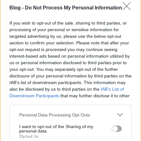
Blog -
Do Not Process My Personal Information
If you wish to opt-out of the sale, sharing to third parties, or
processing of your personal or sensitive information for
targeted advertising by us, please use the below opt-out
section to confirm your selection. Please note that after your
opt-out request is processed you may continue seeing
interest-based ads based on personal information utilized by
MF-321 lendkerekes kabrió
- Egy újabb kínai
us or personal information disclosed to third parties prior to
játékot hoztam nektek, ami igazából annyira nem is
your opt-out. You may separately opt-out of the further
régi. Ez pedig a Buick Convertible alapján készített
disclosure of your personal information by third parties on the
lendkerekes rózsaszín kabrió.
IAB’s list of downstream participants. This information may
A kidolgozás elég igényes és aprólékos, a szín pedig
also be disclosed by us to third parties on the
IAB’s List of
nagyon ütős a kocsin.
Downstream Participants
that may further disclose it to other
Az ár teljesen reális, így azt tudom mondani, hogy
third parties.
ennyiért kel el hasonló játék az Ebay-en és más
Please note that this website/app uses one or more Google
Personal Data Processing Opt Outs
hasonló aukciós oldalakon is.
services and may gather and store information including but
Ha úgy gondoljátok, hogy jól mutatna nálatok, akkor
not limited to your visit or usage behaviour. You may click to
I want to opt-out of the Sharing of my
ne habozzatok sokat!
personal data.
grant or deny consent to Google and its third-party tags to
Opted In
use your data for below specified purposes in below Google