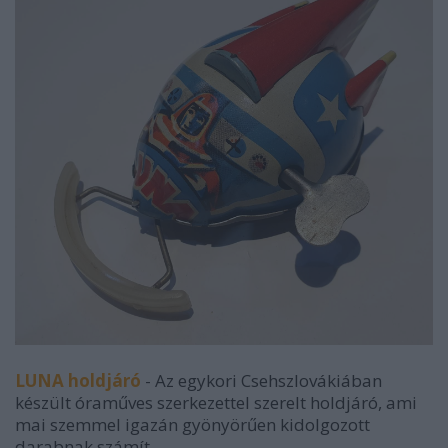
LUNA holdjáró
- Az egykori Csehszlovákiában
készült óraműves szerkezettel szerelt holdjáró, ami
mai szemmel igazán gyönyörűen kidolgozott
darabnak számít.