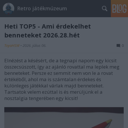
Retro játékmúzeum
Heti TOP5 - Ami érdekelhet
benneteket 2026.28.hét
ToyaHSW
•
2026. július 06.
0
Elnézést a késésért, de a tegnapi napom egy kicsit
összecsúszott, így az ajánló rovattal ma leplek meg
benneteket. Persze ez semmit nem von le a rovat
értékéből, ahol ma is számtalan érdekes és
különleges játékkal várlak majd benneteket.
Tartsatok velem ezúttal is és merüljünk el a
nosztalgia tengerében egy kicsit!