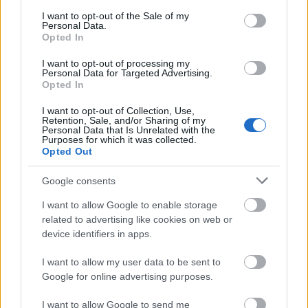
consent section.
I want to opt-out of the Sale of my
Personal Data.
Opted In
I want to opt-out of processing my
Personal Data for Targeted Advertising.
Opted In
I want to opt-out of Collection, Use,
Retention, Sale, and/or Sharing of my
Personal Data that Is Unrelated with the
Purposes for which it was collected.
Opted Out
Google consents
I want to allow Google to enable storage
related to advertising like cookies on web or
device identifiers in apps.
Huki Mercedes 220 SE távirányítós autó
- Úgy
tűnik ezúttal kicsit túlsúlyba kerültek a különböző
I want to allow my user data to be sent to
autók és más járművek az ajánlóban: Ez persze nem
Google for online advertising purposes.
az én hibám, hiszen a HUKI féle Mercedes 220 SE-t
vétek lett volna kihagyni.
I want to allow Google to send me