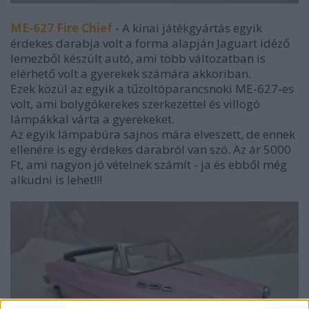
ME-627 Fire Chief
- A kínai játékgyártás egyik
érdekes darabja volt a forma alapján Jaguart idéző
lemezből készült autó, ami több változatban is
elérhető volt a gyerekek számára akkoriban.
Ezek közül az egyik a tűzoltóparancsnoki ME-627-es
volt, ami bolygókerekes szerkezettel és villogó
lámpákkal várta a gyerekeket.
Az egyik lámpabúra sajnos mára elveszett, de ennek
ellenére is egy érdekes darabról van szó. Az ár 5000
Ft, ami nagyon jó vételnek számít - ja és ebből még
alkudni is lehet!!!