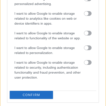
Ez a kocsi még lemezből készült és kiváló állapotban
personalized advertising.
maradt meg és még az eredeti doboz is jár mellé. Ha
kedvelitek a távirányítós autókat, akkor érdemes
I want to allow Google to enable storage
elgondolkodni az 55.000 Ft-os áron megvásárolható
related to analytics like cookies on web or
játék beszerzésén.
device identifiers in apps.
I want to allow Google to enable storage
related to functionality of the website or app.
I want to allow Google to enable storage
related to personalization.
I want to allow Google to enable storage
related to security, including authentication
functionality and fraud prevention, and other
user protection.
Cadillac Eldorado távirányítós autó
- Zárásként
CONFIRM
következzen egy szovjet csoda, ami úgy volt
távirányítós, hogy még elemre sem volt szükség a