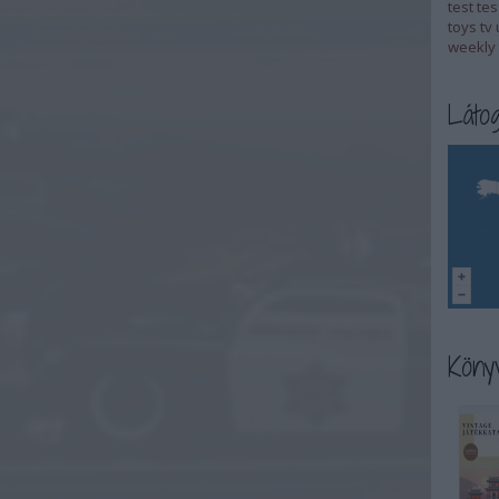
test
tes
toys
tv
weekly 
Látog
Könyv