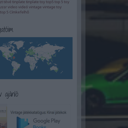
zt
tévé
tinplate
tinplate toy
top5
top 5
toy
ussr
video
videó
vintage
vintage toy
top 5
Címkefelhő
atóim
 ajánló