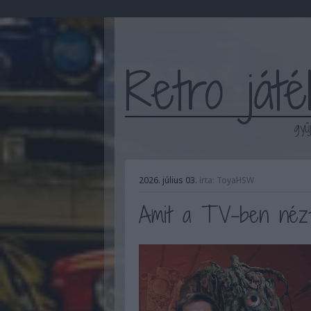
Retro ját
gyű
2026. július 03.
írta:
ToyaHSW
Amit a TV-ben néztün