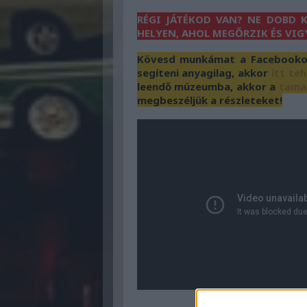
RÉGI JÁTÉKOD VAN? NE DOBD K
HELYEN, AHOL MEGŐRZIK ÉS VIG
Kövesd munkámat a Facebookon 
segíteni anyagilag, akkor
itt te
leendő múzeumba, akkor a
tama
megbeszéljük a részleteket!