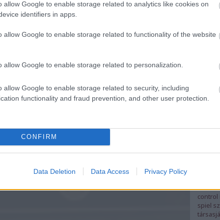
o allow Google to enable storage related to analytics like cookies on
evice identifiers in apps.
o allow Google to enable storage related to functionality of the website
Ezek
:)
o allow Google to enable storage related to personalization.
ads
adv
o allow Google to enable storage related to security, including
toy
bem
cation functionality and fraud prevention, and other user protection.
catalog
csehszl
englan
gyűjte
hungar
CONFIRM
katalóg
lemezá
logikai
matchb
Data Deletion
Data Access
Privacy Policy
óraműv
rebuild
control
spiel
sz
társasj