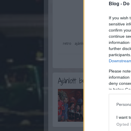
Blog -
Do 
If you wish 
sensitive in
confirm you
continue se
information 
retro
ajánló
sorozat
vintage
televi
further disc
series
participants
Downstream 
Please note
information 
Ajánlott bejegyzések:
deny consent
in below Go
Persona
I want t
Opted 