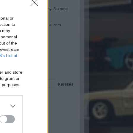
Laposa Tamás
ngyös és Hatvan valamennyi Foxpost
automatája
sonal or
Tel: 06-30-534-4311
ection to
Email: tamas.laposa70@gmail.com
ou may
 personal
book oldaldoboz
out of the
 downstream
B’s List of
sgélés :)
er and store
to grant or
ed purposes
 ez történt itt :)
ugusztus
(
2
)
ius
(
9
)
nius
(
12
)
ájus
(
20
)