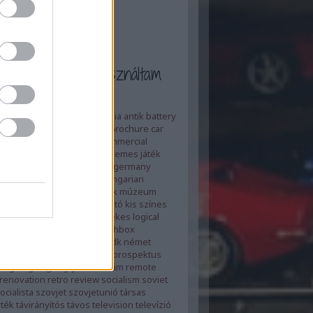
et a cimkéket használtam
ertising
adverts
ajánló
anglia
antik
battery
utató
blog tv
board game
brochure
car
ue
cccp
china
clockwork
commercial
ovákia
czech
ddr
die cast
elemes játék
d
felújítás
film
flywheel
gdr
germany
mény
heti top5
heti top 5
hungarian
y
játék
játékmúzeum tv
játék múzeum
us
kiadvány
kína
kínai
kisautó
kis színes
rugyár
lemezjáték
lendkerekes
logical
magyar
magyarország
Matchbox
ox
metal
movie
műanyag
ndk
német
es
paper
papír
piko
plastic
prospektus
régi
régiség
régi játék
reklám
remote
renovation
retro
review
socialism
soviet
ocialista
szovjet
szovjetunió
társas
áték
távirányítós
távos
television
televízió