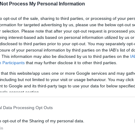
Not Process My Personal Information
Gyö
to opt-out of the sale, sharing to third parties, or processing of your per
formation for targeted advertising by us, please use the below opt-out s
r selection. Please note that after your opt-out request is processed y
eing interest-based ads based on personal information utilized by us or
Face
disclosed to third parties prior to your opt-out. You may separately opt-
sion
régi
televízió
antik
series
tv sorozat
régiség
tv
losure of your personal information by third parties on the IAB’s list of
alfa holdbázis
space1999
. This information may also be disclosed by us to third parties on the
IA
Szólj hozzá!
Participants
that may further disclose it to other third parties.
Kere
 that this website/app uses one or more Google services and may gath
including but not limited to your visit or usage behaviour. You may click 
 to Google and its third-party tags to use your data for below specifi
ogle consent section.
Eddig
l Data Processing Opt Outs
2026 a
o opt-out of the Sharing of my personal data.
2026 júl
2026 jú
In
2026 m