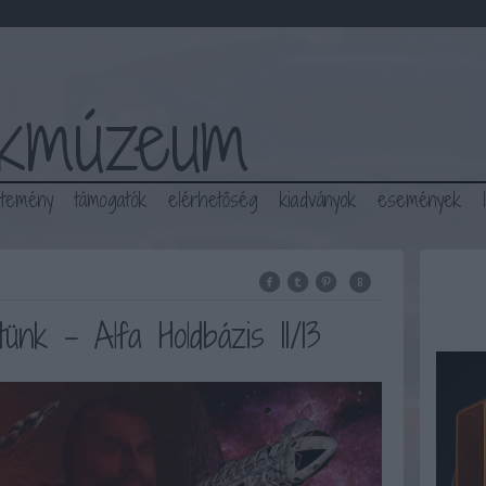
ékmúzeum
jtemény
támogatók
elérhetőség
kiadványok
események
k - Alfa Holdbázis II/13