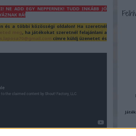
I! NE ADD EGY NEPPERNEK! TUDD INKÁBB JÓ
Felhí
YÁZNAK RÁ!
és a többi közösségi oldalon! Ha szeretnél
heted meg
, ha játékokat szeretnél felajánlani a
s.laposa70@gmail.com
címre küldj üzenetet és
Játék