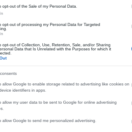
2026 ápr
o opt-out of the Sale of my Personal Data.
2026 má
2026 fe
e:
In
2026 ja
2025 d
trackback/id/19128407
to opt-out of processing my Personal Data for Targeted
ing.
2025 n
In
2025 ok
2025 s
Tovább
o opt-out of Collection, Use, Retention, Sale, and/or Sharing
ersonal Data that Is Unrelated with the Purposes for which it
lected.
 felhasználói tartalomnak minősülnek, értük a
szolgáltatás technikai
Out
at nem ellenőrzi. Kifogás esetén forduljon a blog szerkesztőjéhez.
Ezt 
elmi tájékoztatóban
.
:)
consents
Akluer 
o allow Google to enable storage related to advertising like cookies on
Az Aklu
evice identifiers in apps.
futópad
isztrálj
! ‐
Belépés Facebookkal
sétálás
o allow my user data to be sent to Google for online advertising
korláta
kapasz
s.
csupán 
hanem 
to allow Google to send me personalized advertising.
fonte