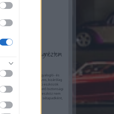
ilis
(
17
)
rcius
(
13
)
bruár
(
13
)
nuár
(
13
)
ecember
(
7
)
ovember
(
16
)
tóber
(
16
)
zeptember
(
20
)
...
a blogot én is megnéztem
480L-B gyaloglópad teszt
er 480L-B egy olyan hibrid gyalogló- és
, amely szakít a hagyományos, kizárólag
ra alkalmas lapos kialakítású eszközök
ival. A felhajtható és rögzíthető biztonsági
kodónak köszönhetően az eszköz nem
egy asztal alá csúsztatható sétapadként,
akár 12…
cone.blog.hu