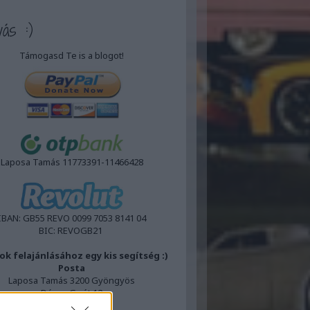
vás :)
Támogasd Te is a blogot!
Laposa Tamás 11773391-11466428
IBAN:
GB55 REVO 0099 7053 8141 04
BIC:
REVOGB21
ok felajánlásához egy kis segítség :)
Posta
Laposa Tamás 3200 Gyöngyös
Dózsa Gy.út 12
FoxPost