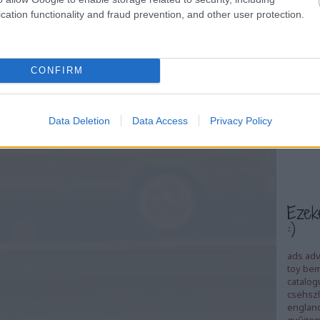
cation functionality and fraud prevention, and other user protection.
A víz é
Ipari r
voltak,
talán a
még 20
CONFIRM
félszig
eloszt
indult
antivi
Data Deletion
Data Access
Privacy Policy
Ezek
:)
ads
adv
toy
bem
catalog
csehszl
englan