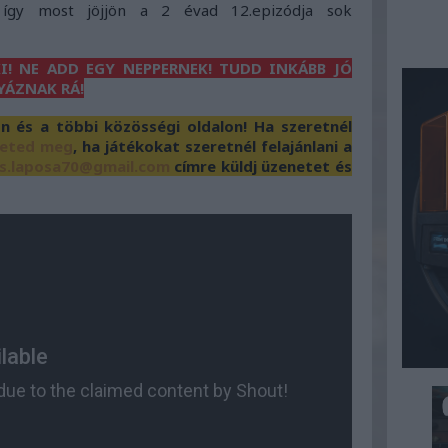
, így most jöjjön a 2 évad 12.epizódja sok
I! NE ADD EGY NEPPERNEK! TUDD INKÁBB JÓ
YÁZNAK RÁ!
és a többi közösségi oldalon! Ha szeretnél
heted meg
, ha játékokat szeretnél felajánlani a
s.laposa70@gmail.com
címre küldj üzenetet és