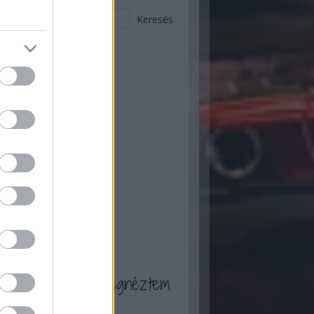
 ez történt itt :)
ugusztus
(
2
)
ius
(
9
)
nius
(
12
)
ájus
(
20
)
ilis
(
17
)
rcius
(
13
)
bruár
(
13
)
nuár
(
13
)
ecember
(
7
)
ovember
(
16
)
tóber
(
16
)
zeptember
(
20
)
...
a blogot én is megnéztem