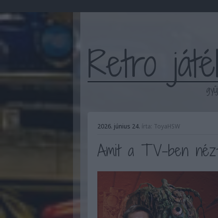
Retro ját
gyű
2026. június 24.
írta:
ToyaHSW
Amit a TV-ben néztün