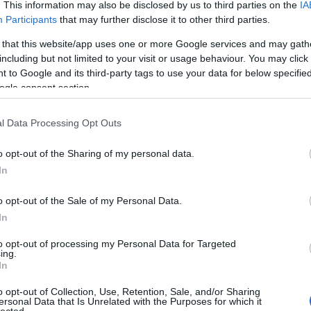
. This information may also be disclosed by us to third parties on the
IA
Participants
that may further disclose it to other third parties.
 that this website/app uses one or more Google services and may gath
including but not limited to your visit or usage behaviour. You may click 
 to Google and its third-party tags to use your data for below specifi
Játék
ogle consent section.
e:
l Data Processing Opt Outs
trackback/id/19126065
Gyö
o opt-out of the Sharing of my personal data.
In
 felhasználói tartalomnak minősülnek, értük a
szolgáltatás technikai
o opt-out of the Sale of my Personal Data.
at nem ellenőrzi. Kifogás esetén forduljon a blog szerkesztőjéhez.
elmi tájékoztatóban
.
In
Face
to opt-out of processing my Personal Data for Targeted
ing.
In
isztrálj
! ‐
Belépés Facebookkal
o opt-out of Collection, Use, Retention, Sale, and/or Sharing
Kere
ersonal Data that Is Unrelated with the Purposes for which it
lected.