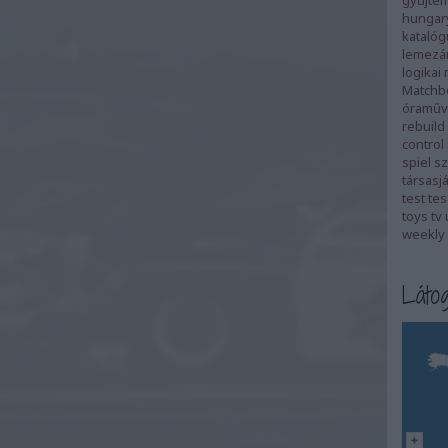
gyűjte
hungar
katalóg
lemezá
logikai
Matchb
óraműv
rebuild
control
spiel
sz
társasj
test
tes
toys
tv
weekly 
Látog