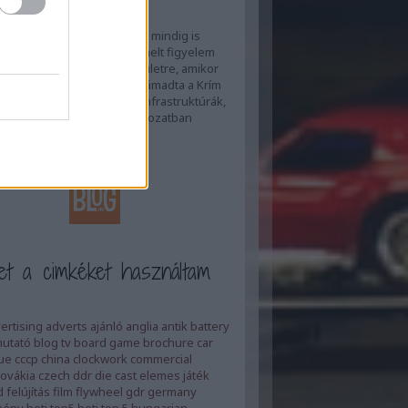
rintése
endszerek elleni támadások mindig is
 vannak és lesznek, de kiemelt figyelem
kkor helyeződött erre a területre, amikor
14-ben Oroszország megtámadta a Krím
etet. Az ukrán energetikai infrastruktúrák,
ók, atomerőművek ellen sorozatban
ak kibertámadások,…
rus.blog.hu
et a cimkéket használtam
ertising
adverts
ajánló
anglia
antik
battery
utató
blog tv
board game
brochure
car
ue
cccp
china
clockwork
commercial
ovákia
czech
ddr
die cast
elemes játék
d
felújítás
film
flywheel
gdr
germany