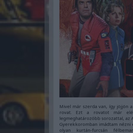
Mivel már szerda van, így jöjjön
rovat. Ezt a rovatot már el
legmeghatározóbb sorozattal, az A
Gyerekkoromban imádtam nézni ezt
olyan kurtán-furcsán félbem