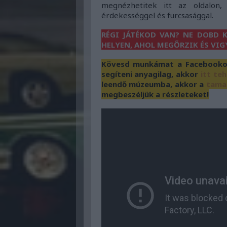
megnézhetitek itt az oldalon
érdekességgel és furcsasággal.
RÉGI JÁTÉKOD VAN? NE DOBD K
HELYEN, AHOL MEGŐRZIK ÉS VIG
Kövesd munkámat a Facebookon 
segíteni anyagilag, akkor
itt te
leendő múzeumba, akkor a
tama
megbeszéljük a részleteket!