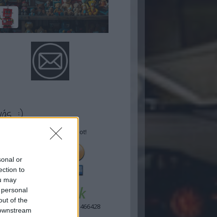
vás :)
Támogasd Te is a blogot!
sonal or
ection to
ou may
 personal
out of the
Laposa Tamás 11773391-11466428
 downstream