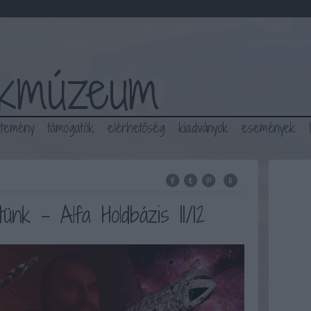
ékmúzeum
jtemény
támogatók
elérhetőség
kiadványok
események
k - Alfa Holdbázis II/12