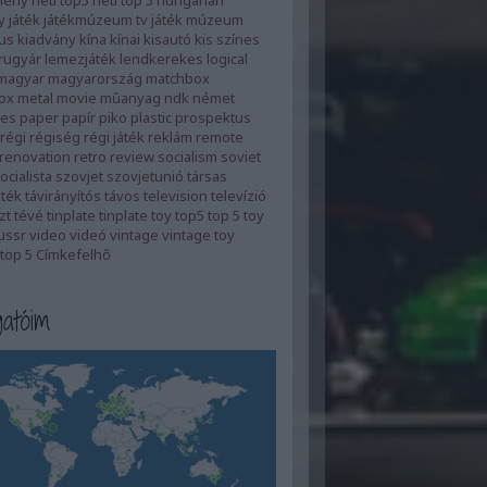
mény
heti top5
heti top 5
hungarian
y
játék
játékmúzeum tv
játék múzeum
us
kiadvány
kína
kínai
kisautó
kis színes
rugyár
lemezjáték
lendkerekes
logical
magyar
magyarország
matchbox
ox
metal
movie
műanyag
ndk
német
es
paper
papír
piko
plastic
prospektus
régi
régiség
régi játék
reklám
remote
renovation
retro
review
socialism
soviet
ocialista
szovjet
szovjetunió
társas
áték
távirányítós
távos
television
televízió
zt
tévé
tinplate
tinplate toy
top5
top 5
toy
ussr
video
videó
vintage
vintage toy
top 5
Címkefelhő
atóim