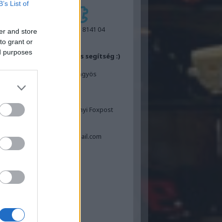
B’s List of
IBAN:
GB55 REVO 0099 7053 8141 04
er and store
BIC:
REVOGB21
to grant or
ed purposes
ok felajánlásához egy kis segítség :)
Posta
Laposa Tamás 3200 Gyöngyös
Dózsa Gy.út 12
FoxPost
Laposa Tamás
ngyös és Hatvan valamennyi Foxpost
automatája
Tel: 06-30-534-4311
Email: tamas.laposa70@gmail.com
book oldaldoboz
sgélés :)