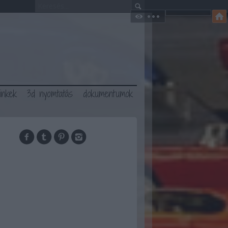
linkek
3d nyomtatás
dokumentumok