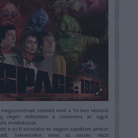
 a megszokottnak számító Amit a TV-ben néztünk
ég régen indítottam a számomra az egyik
lfa Holdbázissal.
 a sci-fi sorozatot és nagyon sajnáltam amikor
aradt. Szerencsére most az összes részt