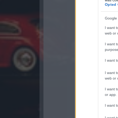
Opted 
Google 
I want t
web or d
I want t
purpose
I want 
I want t
web or d
I want t
or app.
I want t
I want t