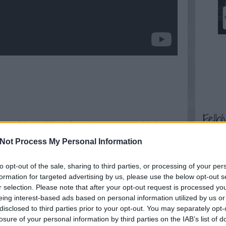
Felhí
sion
régi
televízió
antik
series
tv sorozat
régiség
tv
alfa holdbázis
space1999
Not Process My Personal Information
Szólj hozzá!
to opt-out of the sale, sharing to third parties, or processing of your per
formation for targeted advertising by us, please use the below opt-out s
r selection. Please note that after your opt-out request is processed y
eing interest-based ads based on personal information utilized by us or
disclosed to third parties prior to your opt-out. You may separately opt-
losure of your personal information by third parties on the IAB’s list of