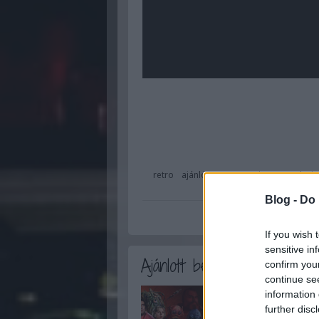
retro
ajánló
sorozat
vintage
televi
series
Blog -
Do 
If you wish 
sensitive in
Ajánlott bejegyzések:
confirm you
continue se
information 
further disc