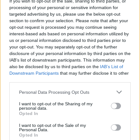
If you wish to opt-out of the sale, sharing to third parties, or
processing of your personal or sensitive information for
targeted advertising by us, please use the below opt-out
Lendület Citroen
- Ha már Lemezárugyár, akkor
section to confirm your selection. Please note that after your
nem mehetünk el szó nélkül a Lendület sorozat
opt-out request is processed you may continue seeing
mellett sem, amiben számtalan nagyszerű autó
interest-based ads based on personal information utilized by
kapott helyet.
us or personal information disclosed to third parties prior to
Ezek közül most a Lendület Citroent ajánlom a
your opt-out. You may separately opt-out of the further
figyelmetekbe, amit sárga színben szerezhettek meg
disclosure of your personal information by third parties on the
magatoknak. A kocsi egészen szép állapotban
IAB’s list of downstream participants. This information may
maradt meg, így érdekes lehet minden gyűjtő
also be disclosed by us to third parties on the
IAB’s List of
Downstream Participants
that may further disclose it to other
számára.
third parties.
A licit ebben az esetben 4500 Ft-ról indul.
Please note that this website/app uses one or more Google
Personal Data Processing Opt Outs
services and may gather and store information including but
not limited to your visit or usage behaviour. You may click to
I want to opt-out of the Sharing of my
personal data.
grant or deny consent to Google and its third-party tags to
Opted In
use your data for below specified purposes in below Google
consent section.
I want to opt-out of the Sale of my
Personal Data.
Opted In