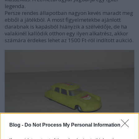
legenda.
Persze rendes állapotban nagyon kevés maradt meg
ebből a játékból. A most figyelmetekbe ajánlott
darabnak is kapásból hiányzik a szélvédője, de ha
valakinél kallódik otthon egy ilyen alkatrész, akkor
számára érdekes lehet az 1500 Ft-ról indított aukció.
Blog -
Do Not Process My Personal Information