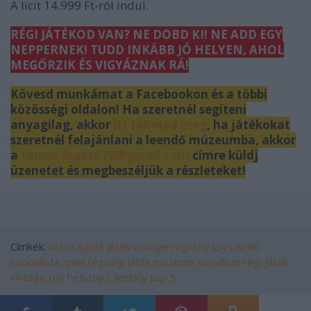
A licit 14.999 Ft-ról indul.
RÉGI JÁTÉKOD VAN? NE DOBD KI! NE ADD EGY
NEPPERNEK! TUDD INKÁBB JÓ HELYEN, AHOL
MEGŐRZIK ÉS VIGYÁZNAK RÁ!
Kövesd munkámat a Facebookon és a többi
közösségi oldalon! Ha szeretnél segíteni
anyagilag, akkor
itt teheted meg
, ha játékokat
szeretnél felajánlani a leendő múzeumba, akkor
a
tamas.laposa70@gmail.com
címre küldj
üzenetet és megbeszéljük a részleteket!
Címkék:
retro
ajánló
játék
vintage
régi
toy
toys
antik
szocialista
spiel
régiség
játék múzeum
socialism
régi játék
vintage toy
heti top5
weekly top 5