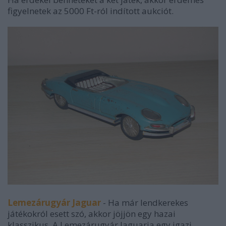
figyelnetek az 5000 Ft-ról indított aukciót.
Lemezárugyár Jaguar
- Ha már lendkerekes
játékokról esett szó, akkor jöjjön egy hazai
klasszikus. A Lemezárugyár Jaguarja egy igazi