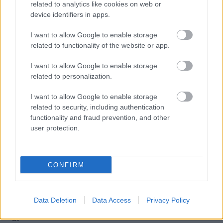
related to analytics like cookies on web or
device identifiers in apps.
I want to allow Google to enable storage
related to functionality of the website or app.
I want to allow Google to enable storage
related to personalization.
I want to allow Google to enable storage
related to security, including authentication
functionality and fraud prevention, and other
Mercedes Safari
- Az egykori Jugoszláviában a
user protection.
legmenőbb játékgyártó cégnek a Mehanotehnika
számított, akik a nyugati bedolgozás mellett saját
játékokat is gyártottak.
CONFIRM
Ilyen volt a nyugati inspiráció után készült Mercedes
Safari távirányítós autó is, ami mára egészen
ritkának számít. Most egy szép állapotban
Data Deletion
Data Access
Privacy Policy
megmaradt, eredeti dobozos játékra csaphattok le
egy kis szerencsével.