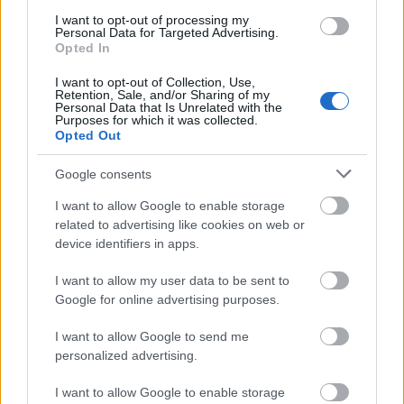
I want to opt-out of processing my
Personal Data for Targeted Advertising.
Opted In
I want to opt-out of Collection, Use,
Retention, Sale, and/or Sharing of my
Personal Data that Is Unrelated with the
Játék a betűkkel
- Ismét egy klasszikus magyar
Purposes for which it was collected.
játékot hoztam az ajánlóba nektek, ami egy igazi
Opted Out
klasszikus darab. A Játék a betűkkel játékot a
gyerekek egy televíziós műsor után kapták meg és
Google consents
lelkesen játszották is otthon.
I want to allow Google to enable storage
A most figyelmetekbe ajánlott darab tökéletes
related to advertising like cookies on web or
állapotban maradt meg, így ha eddig nem volt a
device identifiers in apps.
gyűjteményetekben ez a klasszikus, akkor itt a remek
lehetőség pótolni azt.
I want to allow my user data to be sent to
A licit 4900 Ft-ról indul.
Google for online advertising purposes.
I want to allow Google to send me
personalized advertising.
I want to allow Google to enable storage