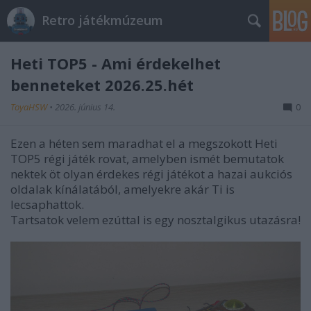
Retro játékmúzeum
Heti TOP5 - Ami érdekelhet
benneteket 2026.25.hét
ToyaHSW
•
2026. június 14.
0
Ezen a héten sem maradhat el a megszokott Heti
TOP5 régi játék rovat, amelyben ismét bemutatok
nektek öt olyan érdekes régi játékot a hazai aukciós
oldalak kínálatából, amelyekre akár Ti is
lecsaphattok.
Tartsatok velem ezúttal is egy nosztalgikus utazásra!