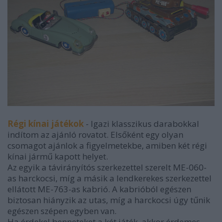
Régi kínai játékok
- Igazi klasszikus darabokkal
indítom az ajánló rovatot. Elsőként egy olyan
csomagot ajánlok a figyelmetekbe, amiben két régi
kínai jármű kapott helyet.
Az egyik a távirányítós szerkezettel szerelt ME-060-
as harckocsi, míg a másik a lendkerekes szerkezettel
ellátott ME-763-as kabrió. A kabrióból egészen
biztosan hiányzik az utas, míg a harckocsi úgy tűnik
egészen szépen egyben van.
Ha érdekel benneteket a két játék, akkor érdemes