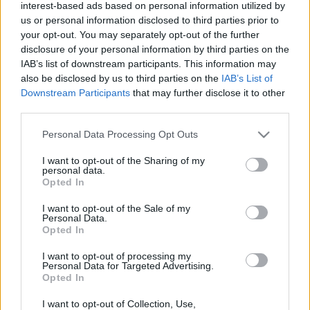
a
tamas.laposa70@gmail.com
címre küldj
interest-based ads based on personal information utilized by
üzenetet és megbeszéljük a részleteket!
us or personal information disclosed to third parties prior to
your opt-out. You may separately opt-out of the further
disclosure of your personal information by third parties on the
IAB’s list of downstream participants. This information may
also be disclosed by us to third parties on the
IAB’s List of
Downstream Participants
that may further disclose it to other
third parties.
Please note that this website/app uses one or more Google
Personal Data Processing Opt Outs
services and may gather and store information including but
not limited to your visit or usage behaviour. You may click to
I want to opt-out of the Sharing of my
personal data.
grant or deny consent to Google and its third-party tags to
Opted In
use your data for below specified purposes in below Google
consent section.
I want to opt-out of the Sale of my
Personal Data.
Opted In
I want to opt-out of processing my
Personal Data for Targeted Advertising.
Opted In
I want to opt-out of Collection, Use,