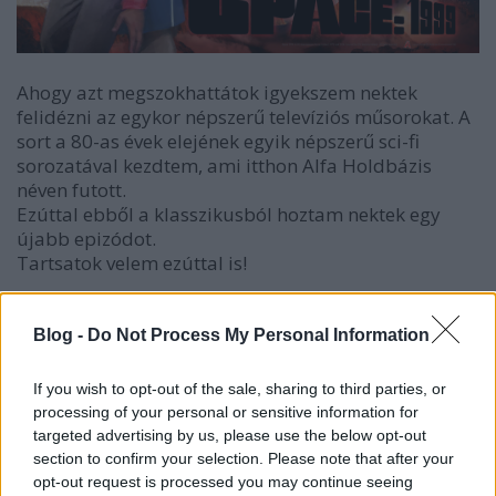
Ahogy azt megszokhattátok igyekszem nektek
felidézni az egykor népszerű televíziós műsorokat. A
sort a 80-as évek elejének egyik népszerű sci-fi
sorozatával kezdtem, ami itthon Alfa Holdbázis
néven futott.
Ezúttal ebből a klasszikusból hoztam nektek egy
újabb epizódot.
Tartsatok velem ezúttal is!
RÉGI JÁTÉKOD VAN? NE DOBD KI! NE ADD EGY
NEPPERNEK! TUDD INKÁBB JÓ HELYEN, AHOL
Blog -
Do Not Process My Personal Information
MEGŐRZIK ÉS VIGYÁZNAK RÁ!
If you wish to opt-out of the sale, sharing to third parties, or
Kövesd munkámat a Facebookon és a többi
processing of your personal or sensitive information for
közösségi oldalon! Ha szeretnél segíteni
targeted advertising by us, please use the below opt-out
anyagilag, akkor
itt teheted meg
, ha játékokat
section to confirm your selection. Please note that after your
szeretnél felajánlani a leendő múzeumba, akkor
opt-out request is processed you may continue seeing