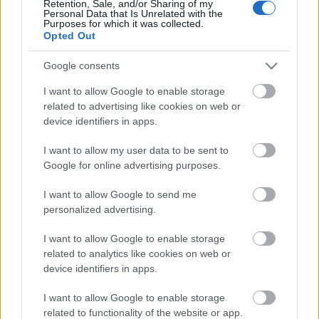
Retention, Sale, and/or Sharing of my
Personal Data that Is Unrelated with the
Purposes for which it was collected.
Opted Out
Címkék:
retro
ajánló
tv
vintage
television
régi
televízió
tv
sorozat
régiség
tv series
alfa holdbázis
space1999
Google consents
I want to allow Google to enable storage
related to advertising like cookies on web or
device identifiers in apps.
Ajánlott bejegyzések:
I want to allow my user data to be sent to
Google for online advertising purposes.
Amit a TV-ben néztünk - Alfa Holdbázis
I/20
I want to allow Google to send me
personalized advertising.
I want to allow Google to enable storage
Amit a TV-ben néztünk - Alfa Holdbázis
related to analytics like cookies on web or
II/13
device identifiers in apps.
I want to allow Google to enable storage
related to functionality of the website or app.