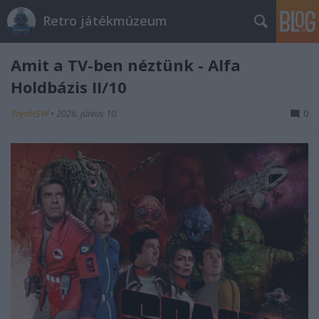
Retro játékmúzeum
Amit a TV-ben néztünk - Alfa
Holdbázis II/10
ToyaHSW
•
2026. június 10.
0