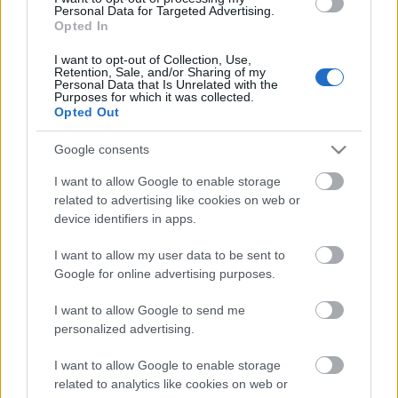
Personal Data for Targeted Advertising.
Opted In
I want to opt-out of Collection, Use,
Retention, Sale, and/or Sharing of my
Personal Data that Is Unrelated with the
Purposes for which it was collected.
Opted Out
Google consents
I want to allow Google to enable storage
related to advertising like cookies on web or
Címkék:
retro
ajánló
video
játék
videó
vintage
japán
japan
device identifiers in apps.
régi
bemutató
toy
toys
collection
gyűjtemény
antik
review
régiség
bolygókerekes
régi játék
vintage toy
blog tv
space
I want to allow my user data to be sent to
vehicle
space toy
űrjáték
apollo 15
yoshino
Google for online advertising purposes.
I want to allow Google to send me
personalized advertising.
Ajánlott bejegyzések:
I want to allow Google to enable storage
related to analytics like cookies on web or