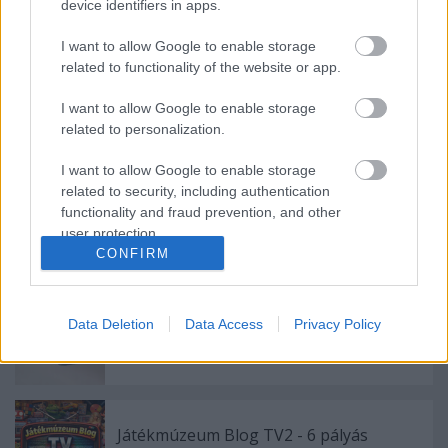
device identifiers in apps.
TikTok nap - Yoshino Apollo 15 jármű
I want to allow Google to enable storage
related to functionality of the website or app.
I want to allow Google to enable storage
Yoshino Apollo 15
related to personalization.
I want to allow Google to enable storage
related to security, including authentication
functionality and fraud prevention, and other
Highway Patrol Helicopter
user protection.
CONFIRM
Data Deletion
Data Access
Privacy Policy
TikTok nap - ME083 kínai autóbusz
Játékmúzeum Blog TV2 - 6 pályás