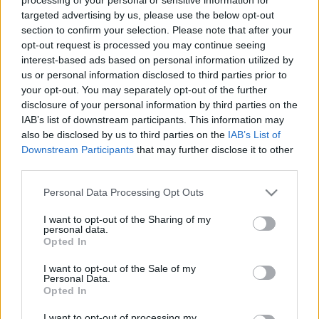
RÉGI JÁTÉKOD VAN? NE DOBD KI! NE ADD EGY
targeted advertising by us, please use the below opt-out
NEPPERNEK! TUDD INKÁBB JÓ HELYEN, AHOL
section to confirm your selection. Please note that after your
MEGŐRZIK ÉS VIGYÁZNAK RÁ!
opt-out request is processed you may continue seeing
interest-based ads based on personal information utilized by
Kövesd munkámat a Facebookon és a többi
us or personal information disclosed to third parties prior to
közösségi oldalon! Ha szeretnél segíteni
your opt-out. You may separately opt-out of the further
anyagilag, akkor
itt teheted meg
, ha játékokat
disclosure of your personal information by third parties on the
szeretnél felajánlani a leendő múzeumba, akkor
IAB’s list of downstream participants. This information may
a
tamas.laposa70@gmail.com
címre küldj
also be disclosed by us to third parties on the
IAB’s List of
üzenetet és megbeszéljük a részleteket!
Downstream Participants
that may further disclose it to other
third parties.
Please note that this website/app uses one or more Google
Personal Data Processing Opt Outs
services and may gather and store information including but
not limited to your visit or usage behaviour. You may click to
I want to opt-out of the Sharing of my
personal data.
grant or deny consent to Google and its third-party tags to
Opted In
use your data for below specified purposes in below Google
consent section.
I want to opt-out of the Sale of my
Personal Data.
Opted In
I want to opt-out of processing my