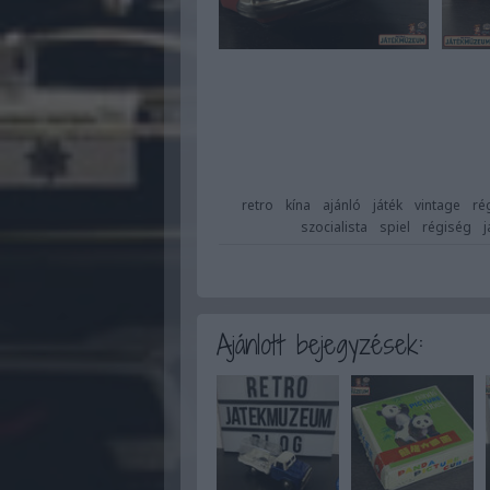
retro
kína
ajánló
játék
vintage
ré
szocialista
spiel
régiség
Ajánlott bejegyzések: