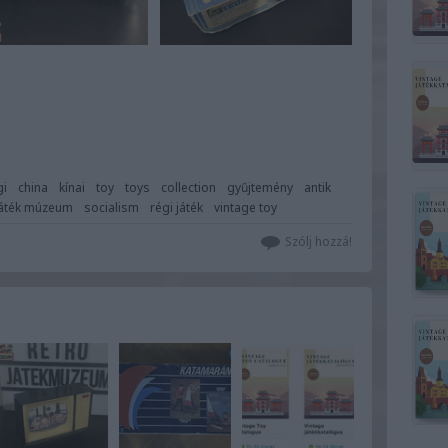
gi
china
kínai
toy
toys
collection
gyűjtemény
antik
játék múzeum
socialism
régi játék
vintage toy
Szólj hozzá!