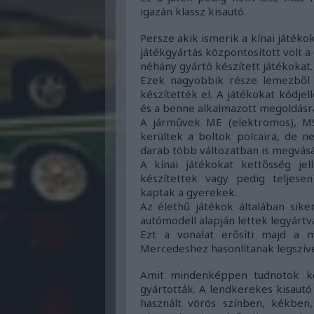
igazán klassz kisautó.
Persze akik ismerik a kínai játékok
játékgyártás központosított volt 
néhány gyártó készített játékokat.
Ezek nagyobbik része lemezből k
készítették el. A játékokat kódjel
és a benne alkalmazott megoldásra 
A járművek ME (elektromos), MS
kerültek a boltok polcaira, de 
darab több változatban is megvásá
A kínai játékokat kettősség je
készítettek vagy pedig teljesen
kaptak a gyerekek.
Az élethű játékok általában sik
autómodell alapján lettek legyártv
Ezt a vonalat erősíti majd a 
Mercedeshez hasonlítanak legszív
Amit mindenképpen tudnotok ke
gyártották. A lendkerekes kisautó 
használt vörös színben, kékben,