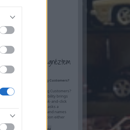
ilis
(
17
)
rcius
(
13
)
bruár
(
13
)
nuár
(
13
)
ecember
(
7
)
ovember
(
16
)
tóber
(
16
)
zeptember
(
20
)
...
a blogot én is megnéztem
s AI Visibility Actually Bring Customers?
 Answer to Inquiry
s AI Visibility Actually Bring Customers?
 Answer to Inquiry AI visibility brings
rs by replacing the old rank-and-click
with a shorter one: a buyer asks a
n, an AI system answers it and names
and, and that recommendation either
a…
sberendezesekitt.blog.hu