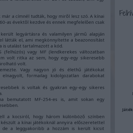
Felhí
 már a címnél tudták, hogy miről lesz szó. A kínai
a 60-as évektől kezdve és ennek megfelelően csak
erült legyártásra és valamilyen jármű alapján
lel látták el, ami megkönnyítette a beazonosítást
is utalást tartalmazott a kód.
 (felhúzós) vagy MF (lendkerekes változatban
nem volt ritka az sem, hogy egy-egy sikeresebb
rolható volt.
llemezte. Vagy nagyon jó és élethű játékokat
 elnagyolt, formailag kidolgozatlan darabokat
eresebbek is voltak és gyakran egy-egy sikeres
a.
ma bemutatott MF-254-es is, amit sokan egy
esebben.
Játék
ll a kocsiról, hogy három különböző színben
készült a kínai játékoknál annyira előszeretettel
 de a leggyakoribb a hozzám is került kicsit