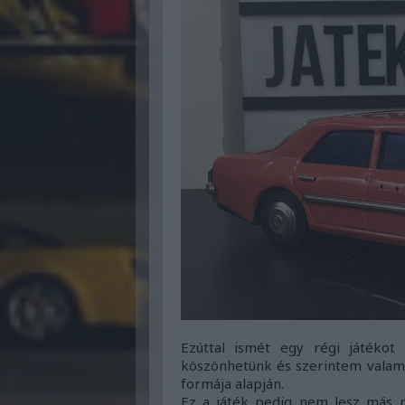
Ezúttal ismét egy régi játékot
köszönhetünk és szerintem valami
formája alapján.
Ez a játék pedig nem lesz más 