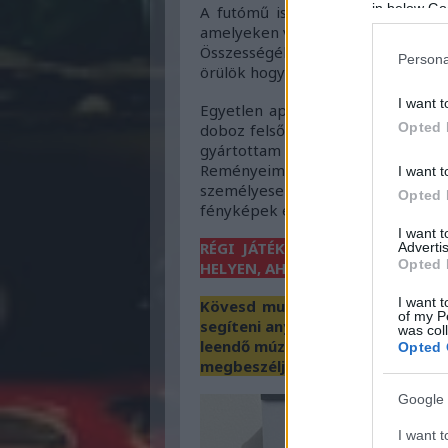
in below Go
A futómű is egészen jó. A kereke
amelyeken valódi gumiból készült 
Összességében egy nagyon szépen
Persona
örülök hogy a gyűjteménybe került
I want t
Egyetlen apró kilincs hiányzik a
Opted 
doboz felső része is megmaradt 
gyártottam le hozzá,
Reményeim szerint a többi játé
I want t
személyesen, de amíg nem tudom
Opted 
fényképek ezúttal is.
I want 
RÉGI JÁTÉKOD VAN? NE DOBD K
Advertis
Opted 
HELYEN, AHOL MEGŐRZIK ÉS VIG
I want t
Kövesd munkámat a Facebookon 
of my P
segíteni anyagilag, akkor
itt te
was col
leendő múzeumba, akkor a
tama
Opted 
megbeszéljük a részleteket!
Google 
I want t