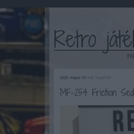
Retro ját
gyű
2025. május 10.
írta:
ToyaHSW
MF-254 Friction Sed