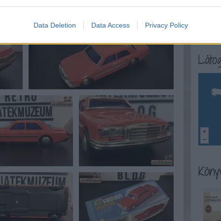
társasj
test
tes
toys
tv
Data Deletion
Data Access
Privacy Policy
weekly 
Látog
Könyv