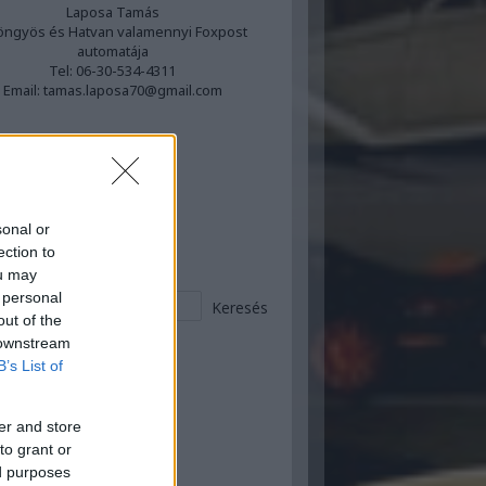
Laposa Tamás
ngyös és Hatvan valamennyi Foxpost
automatája
Tel: 06-30-534-4311
Email: tamas.laposa70@gmail.com
book oldaldoboz
sonal or
sgélés :)
ection to
ou may
 personal
out of the
 downstream
B’s List of
 ez történt itt :)
ugusztus
(
2
)
er and store
ius
(
9
)
to grant or
nius
(
12
)
ed purposes
ájus
(
20
)