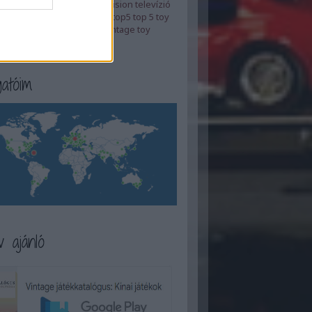
áték
távirányítós
távos
television
televízió
zt
tévé
tinplate
tinplate toy
top5
top 5
toy
ussr
video
videó
vintage
vintage toy
top 5
Címkefelhő
atóim
 ajánló