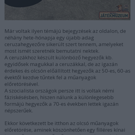
Már voltak ilyen témájú bejegyzések az oldalon, de
néhány hete-hónapja egy újabb adag
ceruzahegyezőre sikerült szert tennem, amelyeket
most ismét szeretnék bemutatni nektek.
A ceruzákhoz készült különböző hegyezők kb.
egyidősek magukkal a ceruzákkal, de az igazán
érdekes és olcsón előállított hegyezők az 50-es, 60-as
évektől kezdve tűntek fel a műanyagok
előretörésével.
A szocialista országok persze itt is voltak némi
fáziskésésben, hiszen nálunk a különlegesebb
formájú hegyezők a 70-es években lettek igazán
népszerűek.
Ekkor következett be itthon az olcsó műanyagok
előretörése, aminek köszönhetően egy filléres kínai