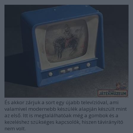
És akkor zárjuk a sort egy újabb televízióval, ami
valamivel modernebb készülék alapján készült mint
az első. Itt is megtalálhatóak még a gombok és a
kezeléshez szükséges kapcsolók, hiszen távirányító
nem volt.