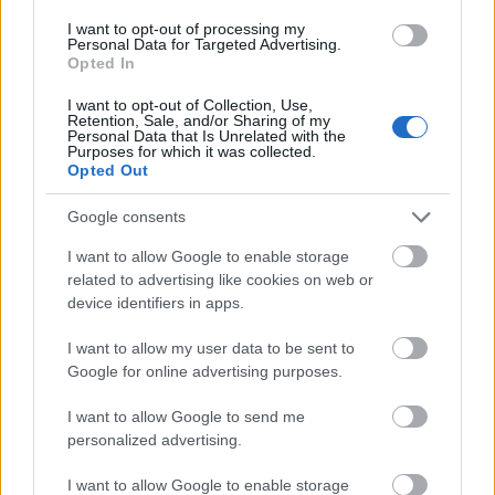
I want to opt-out of processing my
Personal Data for Targeted Advertising.
Opted In
I want to opt-out of Collection, Use,
Retention, Sale, and/or Sharing of my
Personal Data that Is Unrelated with the
Purposes for which it was collected.
Opted Out
Google consents
I want to allow Google to enable storage
related to advertising like cookies on web or
device identifiers in apps.
Szinten egy digitalizációval elvesző konyhai eszköz,
I want to allow my user data to be sent to
ez pedig nem más mint a mérleg. Nagymamáink
Google for online advertising purposes.
még ilyen mérlegeken adagolták a cukrot és a lisztet
a süteményekhez. Az egyik oldalra súlyokat kellett
I want to allow Google to send me
rakni, míg a mérleg másik serpenyőjébe került a
personalized advertising.
megfelelő adag. Ha a mérleg egyensúlyba került,
akkor sikerült pontosan adagolni a hozzávalót.
I want to allow Google to enable storage