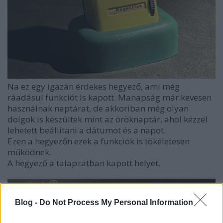
Na ez egy igazán érdekes hegyező, ami még
ráadásul funkciót is kapott. Manapság már kevesen
használnak naptárat, de akkoriban még olyan
dolgok is készültek mint az öröknaptár, ahol kézzel
lehetett beállítani a dátumot és a napot.
Ezen a hegyezőn ezek a funkciók is tökéletesen
működnek.
A hegyező a talapzatban kapott helyet.
Blog -
Do Not Process My Personal Information