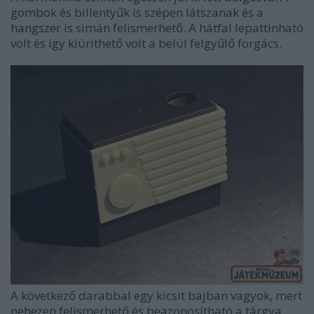
gombok és billentyűk is szépen látszanak és a
hangszer is simán felismerhető. A hátfal lepattinható
volt és így kiüríthető volt a belül felgyűlő forgács.
A következő darabbal egy kicsit bajban vagyok, mert
nehezen felismerhető és beazonosítható a tárgya