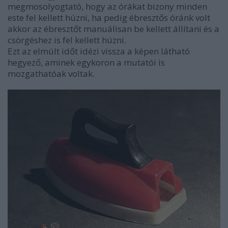
megmosolyogtató, hogy az órákat bizony minden
este fel kellett húzni, ha pedig ébresztős óránk volt
akkor az ébresztőt manuálisan be kellett állítani és a
csörgéshez is fel kellett húzni.
Ezt az elmúlt időt idézi vissza a képen látható
hegyező, aminek egykoron a mutatói is
mozgathatóak voltak.