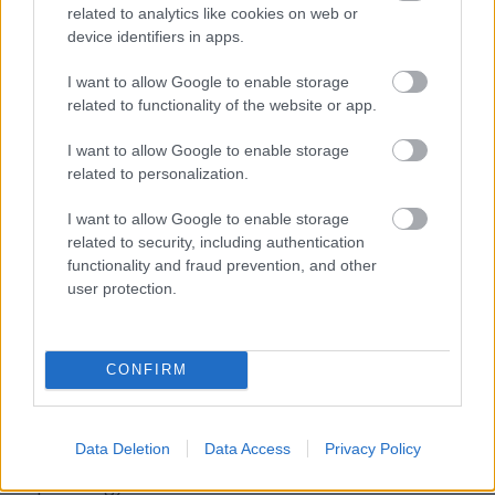
A mérleg hegyezővel is lehetett méricskélni, hiszen
related to analytics like cookies on web or
tökéletesen működik ez a része is.
device identifiers in apps.
I want to allow Google to enable storage
related to functionality of the website or app.
I want to allow Google to enable storage
related to personalization.
I want to allow Google to enable storage
related to security, including authentication
functionality and fraud prevention, and other
user protection.
CONFIRM
Egy újabb olyan tárgy, ami a digitalizációnak
Data Deletion
Data Access
Privacy Policy
köszönhetően gyakorlatilag teljesen elveszett. A
képeken egy ébresztőórát láthattok. Ma már