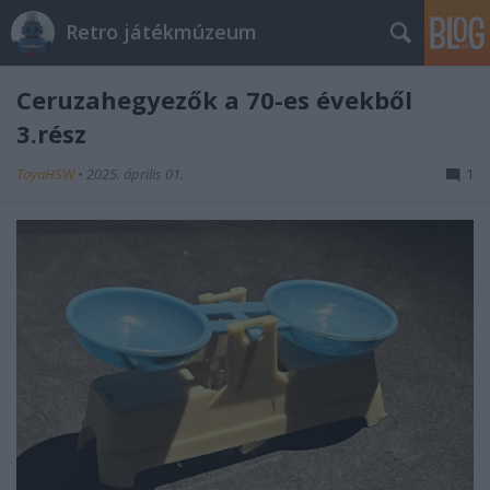
Retro játékmúzeum
Ceruzahegyezők a 70-es évekből
3.rész
ToyaHSW
•
2025. április 01.
1