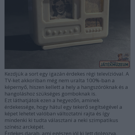
Kezdjük a sort egy igazán érdekes régi televízióval. A
TV-ket akkoriban még nem uralta 100%-ban a
képernyő, hiszen kellett a hely a hangszóróknak és a
hangoláshoz szükséges gomboknak is.
Ezt láthatjátok ezen a hegyezőn, aminek
érdekessége, hogy hátul egy tekerő segítségével a
képet lehetet valóban változtatni rajta és így
mindenki ki tudta választani a neki szimpatikus
színész arcképét.
Érdekes darab, ami egészen jól ki lett dolgozva.