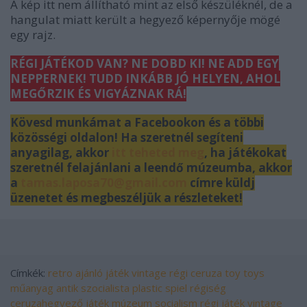
A kép itt nem állítható mint az első készüléknél, de a
hangulat miatt került a hegyező képernyője mögé
egy rajz.
RÉGI JÁTÉKOD VAN? NE DOBD KI! NE ADD EGY
NEPPERNEK! TUDD INKÁBB JÓ HELYEN, AHOL
MEGŐRZIK ÉS VIGYÁZNAK RÁ!
Kövesd munkámat a Facebookon és a többi
közösségi oldalon! Ha szeretnél segíteni
anyagilag, akkor
itt teheted meg
, ha játékokat
szeretnél felajánlani a leendő múzeumba, akkor
a
tamas.laposa70@gmail.com
címre küldj
üzenetet és megbeszéljük a részleteket!
Címkék:
retro
ajánló
játék
vintage
régi
ceruza
toy
toys
műanyag
antik
szocialista
plastic
spiel
régiség
ceruzahegyező
játék múzeum
socialism
régi játék
vintage