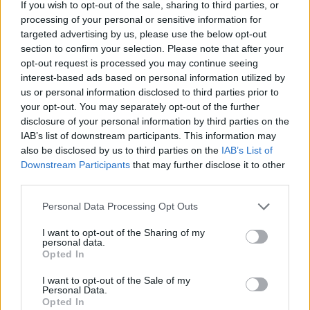
If you wish to opt-out of the sale, sharing to third parties, or
processing of your personal or sensitive information for
targeted advertising by us, please use the below opt-out
section to confirm your selection. Please note that after your
opt-out request is processed you may continue seeing
interest-based ads based on personal information utilized by
us or personal information disclosed to third parties prior to
your opt-out. You may separately opt-out of the further
disclosure of your personal information by third parties on the
IAB’s list of downstream participants. This information may
also be disclosed by us to third parties on the
IAB’s List of
Manapság már a turmixgép sem így néz ki, de
Downstream Participants
that may further disclose it to other
akkoriban bizony ekkora eszközök kellettek egy
third parties.
gyümölcsturmix elkészítéséhez.
Please note that this website/app uses one or more Google
Personal Data Processing Opt Outs
Persze ezt is megmintázták hegyező formájában,
services and may gather and store information including but
méghozzá nagyon igényesen. Láthatjátok a képen is,
not limited to your visit or usage behaviour. You may click to
I want to opt-out of the Sharing of my
hogy nem féltek használni a színeket és itt a piros és
personal data.
grant or deny consent to Google and its third-party tags to
Opted In
fehér mellett a turmixpohár valóban átlátszó
use your data for below specified purposes in below Google
műanyagból lett elkészítve.
consent section.
I want to opt-out of the Sale of my
Personal Data.
Opted In