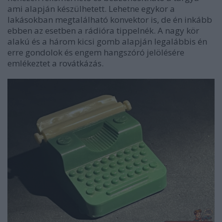
ami alapján készülhetett. Lehetne egykor a
lakásokban megtalálható konvektor is, de én inkább
ebben az esetben a rádióra tippelnék. A nagy kör
alakú és a három kicsi gomb alapján legalábbis én
erre gondolok és engem hangszóró jelölésére
emlékeztet a rovátkázás.