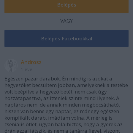
VAGY
Androsz
1 éve
Egészen pazar darabok. Én mindig is azokat a
hegyezőket becsültem jobban, amelyeknek a testébe
volt beépítve a hegyező betét, nem csak úgy
hozzátapasztva, az itteniek szinte mind ilyenek. A
naptáros nem, de annak minden megbocsátható,
hiszen van benne egy naptár, ez már egy egészen
komplikált darab, imádtam volna. A mérleg is
zseniális ötlet, ugyan halálbiztos, hogy a gyerek az
órán azzal játszik, és nem a tanárra figyel, viszont