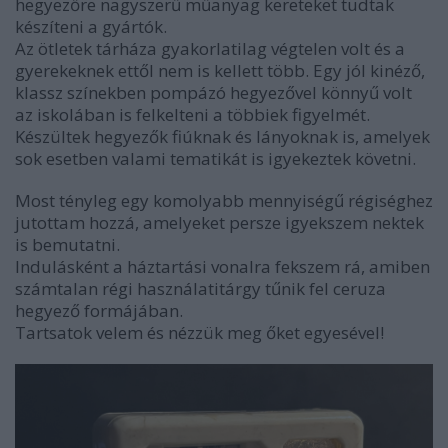
hegyezőre nagyszerű műanyag kereteket tudtak
készíteni a gyártók.
Az ötletek tárháza gyakorlatilag végtelen volt és a
gyerekeknek ettől nem is kellett több. Egy jól kinéző,
klassz színekben pompázó hegyezővel könnyű volt
az iskolában is felkelteni a többiek figyelmét.
Készültek hegyezők fiúknak és lányoknak is, amelyek
sok esetben valami tematikát is igyekeztek követni.
Most tényleg egy komolyabb mennyiségű régiséghez
jutottam hozzá, amelyeket persze igyekszem nektek
is bemutatni.
Indulásként a háztartási vonalra fekszem rá, amiben
számtalan régi használatitárgy tűnik fel ceruza
hegyező formájában.
Tartsatok velem és nézzük meg őket egyesével!