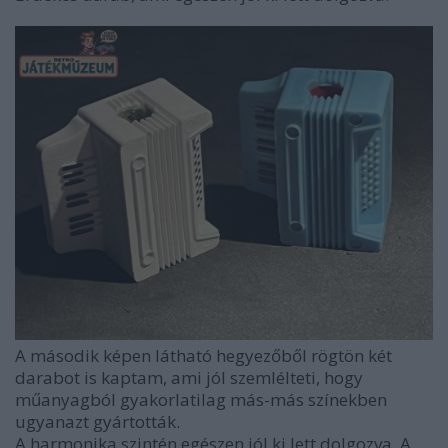
A második képen látható hegyezőből rögtön két
darabot is kaptam, ami jól szemlélteti, hogy
műanyagból gyakorlatilag más-más színekben
ugyanazt gyártották.
A harmonika szintén egészen jól ki lett dolgozva. A