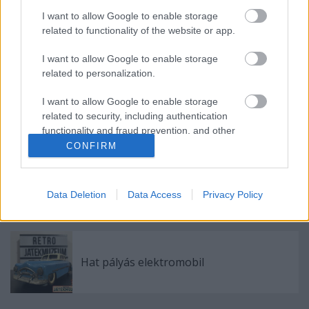
I want to allow Google to enable storage
related to functionality of the website or app.
MF-200 Panda Truck
I want to allow Google to enable storage
related to personalization.
I want to allow Google to enable storage
Auto-Lux Electric 03
related to security, including authentication
functionality and fraud prevention, and other
user protection.
CONFIRM
MF-254 Friction Sedan Voiture
Data Deletion
Data Access
Privacy Policy
Hat pályás elektromobil