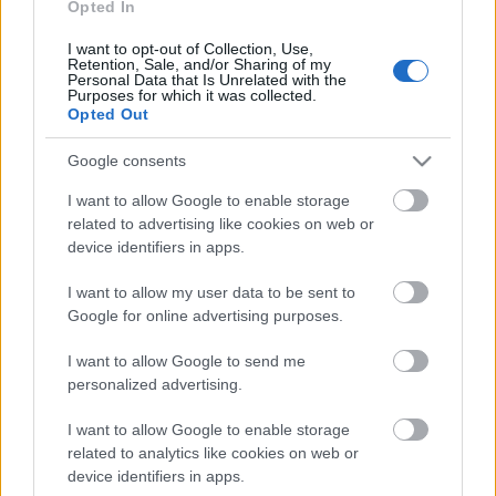
Opted In
#chinatoys
#80s
#me621
#80s
♬ eredeti
hang - VintageToys
I want to opt-out of Collection, Use,
Retention, Sale, and/or Sharing of my
Personal Data that Is Unrelated with the
Purposes for which it was collected.
Opted Out
Google consents
Címkék:
retro
ajánló
játék
vintage
régi
china
kínai
toy
toys
I want to allow Google to enable storage
gyűjtemény
antik
szocialista
spiel
régiség
játék múzeum
related to advertising like cookies on web or
socialism
elemes játék
battery toy
bolygókerekes
régi játék
device identifiers in apps.
vintage toy
me-621
I want to allow my user data to be sent to
Google for online advertising purposes.
I want to allow Google to send me
Ajánlott bejegyzések:
personalized advertising.
I want to allow Google to enable storage
Norma Lunochod-N
related to analytics like cookies on web or
device identifiers in apps.