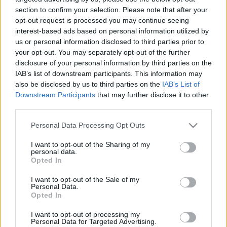
anyagilag, akkor
itt teheted meg
, ha játékokat
section to confirm your selection. Please note that after your
szeretnél felajánlani a leendő múzeumba, akkor
opt-out request is processed you may continue seeing
a
tamas.laposa70@gmail.com
címre küldj
interest-based ads based on personal information utilized by
üzenetet és megbeszéljük a részleteket!
us or personal information disclosed to third parties prior to
your opt-out. You may separately opt-out of the further
disclosure of your personal information by third parties on the
IAB’s list of downstream participants. This information may
@vintage_toys_
#chinese
#toy
#retro
also be disclosed by us to third parties on the
IAB’s List of
#gyerekkor
#fyp
#magyartiktok
Downstream Participants
that may further disclose it to other
third parties.
#nekedbelegyen❤️
#foryou
#foryoupage
#jatek
#batterytoys
#80s
#chinatoys
Please note that this website/app uses one or more Google
Personal Data Processing Opt Outs
#me621
♬ eredeti hang - VintageToys
services and may gather and store information including but
not limited to your visit or usage behaviour. You may click to
I want to opt-out of the Sharing of my
personal data.
grant or deny consent to Google and its third-party tags to
Opted In
use your data for below specified purposes in below Google
consent section.
I want to opt-out of the Sale of my
@vintage_toys_
#chinese
#toy
#retro
Personal Data.
#gyerekkor
#fyp
#magyartiktok
Opted In
#nekedbelegyen❤️
#foryou
#foryoupage
I want to opt-out of processing my
#jatek
#batterytoys
#batterytoys
#80s
Personal Data for Targeted Advertising.