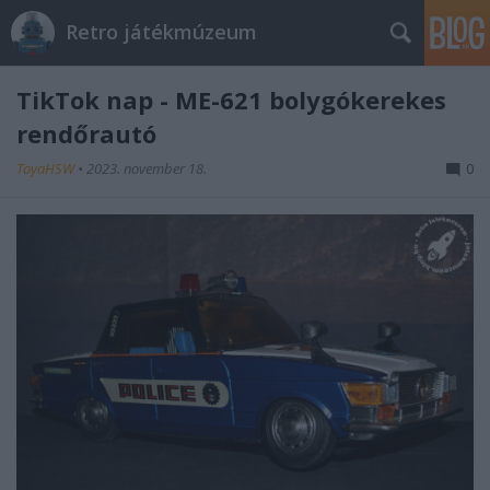
Retro játékmúzeum
TikTok nap - ME-621 bolygókerekes
rendőrautó
ToyaHSW
•
2023. november 18.
0