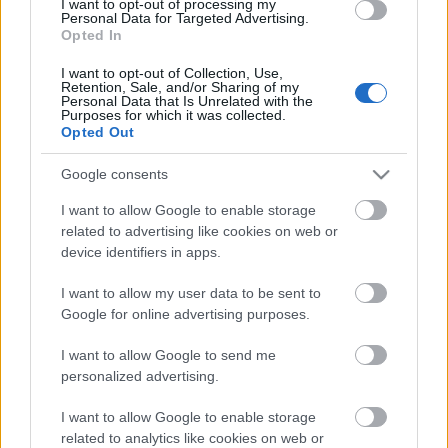
I want to opt-out of processing my
factory
antik
gyárlátogatás
spiel
régiség
lionel
játék múzeum
Personal Data for Targeted Advertising.
régi játék
vintage toy
Opted In
I want to opt-out of Collection, Use,
Retention, Sale, and/or Sharing of my
Personal Data that Is Unrelated with the
Purposes for which it was collected.
Opted Out
Ajánlott bejegyzések:
Google consents
Heti TOP5 - Ami érdekelhet benneteket
I want to allow Google to enable storage
2026.32.hét
related to advertising like cookies on web or
device identifiers in apps.
I want to allow my user data to be sent to
Amit a TV-ben néztünk - Alfa Holdbázis
Google for online advertising purposes.
II/15
I want to allow Google to send me
personalized advertising.
I want to allow Google to enable storage
Dragon Busters az érdekes társasjáték
related to analytics like cookies on web or