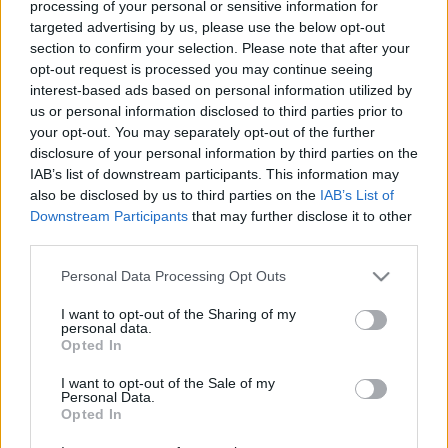
processing of your personal or sensitive information for
targeted advertising by us, please use the below opt-out
section to confirm your selection. Please note that after your
opt-out request is processed you may continue seeing
interest-based ads based on personal information utilized by
us or personal information disclosed to third parties prior to
your opt-out. You may separately opt-out of the further
disclosure of your personal information by third parties on the
IAB’s list of downstream participants. This information may
also be disclosed by us to third parties on the
IAB’s List of
Downstream Participants
that may further disclose it to other
third parties.
Please note that this website/app uses one or more Google
Personal Data Processing Opt Outs
services and may gather and store information including but
not limited to your visit or usage behaviour. You may click to
I want to opt-out of the Sharing of my
personal data.
grant or deny consent to Google and its third-party tags to
Opted In
use your data for below specified purposes in below Google
consent section.
I want to opt-out of the Sale of my
Personal Data.
Opted In
Címkék:
retro
ajánló
játék
film
vintage
régi
movie
toy
toys