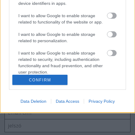
device identifiers in apps.
I want to allow Google to enable storage
Heti TOP5 - Ami érdekelhet benneteket
related to functionality of the website or app.
2026.29.hét
I want to allow Google to enable storage
related to personalization.
Szovjet nosztalgia - Belebeji
I want to allow Google to enable storage
„Avtonormal” Gépgyár
related to security, including authentication
functionality and fraud prevention, and other
user protection.
CONFIRM
Szólj hozzá!
A hozzászóláshoz be kell lépned!
Data Deletion
Data Access
Privacy Policy