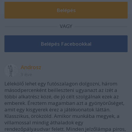
VAGY
Androsz
3 éve
Lélekölő lehet egy futószalagon dolgozni, három
másodpercenként beilleszteni ugyanazt az izét a
többi alkatrész közé, de jó célt szolgálnak ezek az
emberek. Éreztem magamban azt a gyönyörűséget,
amit egy kisgyerek érez a játékvonatok láttán.
Klasszikus, örökzöld. Amikor munkába megyek, a
villamossal mindig áthaladok egy
rendezőpályaudvar felett. Minden jelzőlámpa piros,