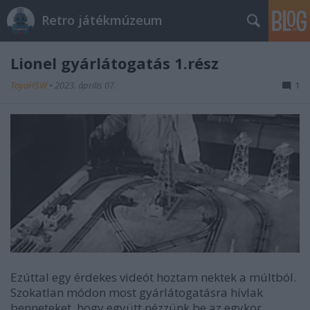
Retro játékmúzeum
Lionel gyárlátogatás 1.rész
ToyaHSW
•
2023. április 07.
1
Ezúttal egy érdekes videót hoztam nektek a múltból.
Szokatlan módon most gyárlátogatásra hívlak
benneteket, hogy együtt nézzünk be az egykor