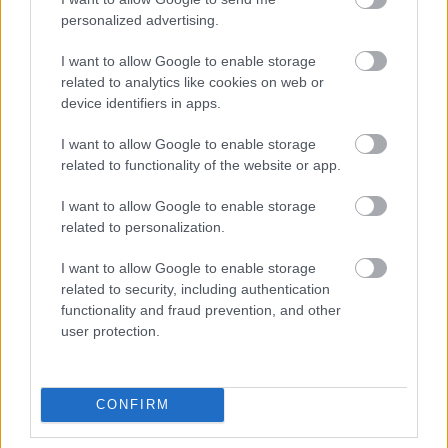
gyűjteményeteket, ami még ráadásul működik is.
personalized advertising.
Az eladó 9999 Ft-ra tartja a játékot.
I want to allow Google to enable storage
related to analytics like cookies on web or
device identifiers in apps.
I want to allow Google to enable storage
related to functionality of the website or app.
I want to allow Google to enable storage
related to personalization.
I want to allow Google to enable storage
related to security, including authentication
functionality and fraud prevention, and other
user protection.
Anker kőépítő
- Az Anker az NDK játékgyártás egyik
legérdekesebb cége, ahol a távirányítós autók
mellett más érdekes játékok is készültek.
Ilyen volt többek között a kőből készült építőjáték is,
CONFIRM
ami nagyon hasonlított az általunk is ismert fa