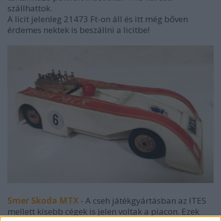
szállhattok.
A licit jelenleg 21473 Ft-on áll és itt még bőven
érdemes nektek is beszállni a licitbe!
Smer Skoda MTX
- A cseh játékgyártásban az ITES
mellett kisebb cégek is jelen voltak a piacon. Ezek