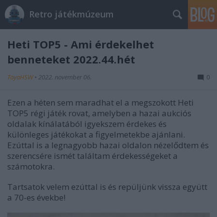
Retro játékmúzeum
Heti TOP5 - Ami érdekelhet
benneteket 2022.44.hét
ToyaHSW
•
2022. november 06.
0
Ezen a héten sem maradhat el a megszokott Heti
TOP5 régi játék rovat, amelyben a hazai aukciós
oldalak kínálatából igyekszem érdekes és
különleges játékokat a figyelmetekbe ajánlani.
Ezúttal is a legnagyobb hazai oldalon nézelődtem és
szerencsére ismét találtam érdekességeket a
számotokra.
Tartsatok velem ezúttal is és repüljünk vissza együtt
a 70-es évekbe!