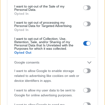
consent section.
I want to opt-out of the Sale of my
Personal Data.
Opted In
I want to opt-out of processing my
Personal Data for Targeted Advertising.
Opted In
Police Motorcycle Learn to Drive
- A 80-as évek
I want to opt-out of Collection, Use,
elején szinte egyre-másra jelentek meg a különböző
Retention, Sale, and/or Sharing of my
Personal Data that Is Unrelated with the
elemes játékgépek, amelyekkel a gyerekek egy kicsit
Purposes for which it was collected.
a vezetés élményét is átélhették.
Opted Out
Ezek közé tartozott a végtelenített szalaggal működő
Police Motorcycle, ami egy igazán érdekes darab
Google consents
volt. A kormányt mozgatva kellett terelgetni a
I want to allow Google to enable storage
pályán a motorosunkat és igyekezni kellett
related to advertising like cookies on web or
elkerülnünk az akadályokat.
device identifiers in apps.
A játék akkoriban nagyon népszerű volt, de a
számítógépek és a kvarcjátékok szépen lassan
I want to allow my user data to be sent to
kiszorították ezeket a mechanikus játékokat a
Google for online advertising purposes.
boltokból.
Most egy nosztalgikus darabbal gazdagíthatjátok a
I want to allow Google to send me