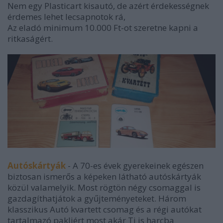
Nem egy Plasticart kisautó, de azért érdekességnek
érdemes lehet lecsapnotok rá,
Az eladó minimum 10.000 Ft-ot szeretne kapni a
ritkaságért.
Autóskártyák
- A 70-es évek gyerekeinek egészen
biztosan ismerős a képeken látható autóskártyák
közül valamelyik. Most rögtön négy csomaggal is
gazdagíthatjátok a gyűjteményeteket. Három
klasszikus Autó kvartett csomag és a régi autókat
tartalmazó pakliért most akár Ti is harcba