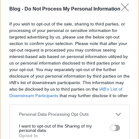
közé a cégek közé tartozott a Smer is, akiknek
nagyon sok játékukat forgalmazták itthon a
Blog -
Do Not Process My Personal Information
játékboltokban.
Ezúttal egy igazán érdekes lendkerekes
If you wish to opt-out of the sale, sharing to third parties, or
versenyautón akadt meg a szemem, ami a Skoda
processing of your personal or sensitive information for
Metallex MTX alapján készült el. A kidolgozás nem
targeted advertising by us, please use the below opt-out
túl részletes, de ennek ellenére egy gyűjtő egészen
section to confirm your selection. Please note that after your
biztosan meglátja a szépséget ebben az aprócska
opt-out request is processed you may continue seeing
kisautóban.
interest-based ads based on personal information utilized by
A lendkerekes játékért a licit 4000 Ft-ról indul és
us or personal information disclosed to third parties prior to
ennyiért érdemes is elhozni ezt a ritkaságot.
your opt-out. You may separately opt-out of the further
disclosure of your personal information by third parties on the
IAB’s list of downstream participants. This information may
also be disclosed by us to third parties on the
IAB’s List of
Downstream Participants
that may further disclose it to other
third parties.
Please note that this website/app uses one or more Google
Personal Data Processing Opt Outs
services and may gather and store information including but
not limited to your visit or usage behaviour. You may click to
I want to opt-out of the Sharing of my
personal data.
grant or deny consent to Google and its third-party tags to
Opted In
use your data for below specified purposes in below Google