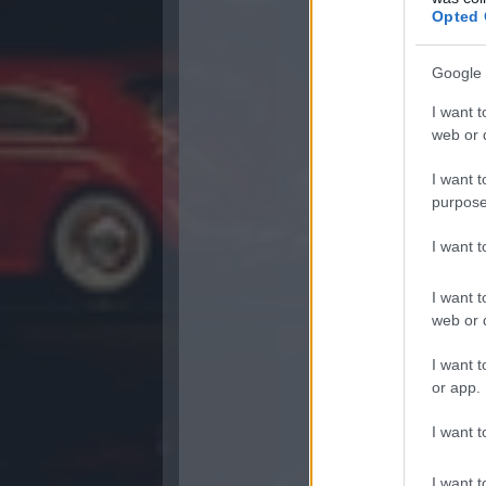
Opted 
Google 
I want t
web or d
I want t
purpose
I want 
I want t
web or d
I want t
or app.
I want t
I want t