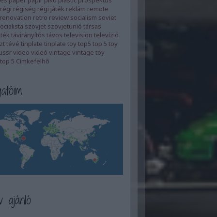
es
paper
papír
piko
plastic
prospektus
régi
régiség
régi játék
reklám
remote
renovation
retro
review
socialism
soviet
ocialista
szovjet
szovjetunió
társas
áték
távirányítós
távos
television
televízió
zt
tévé
tinplate
tinplate toy
top5
top 5
toy
ussr
video
videó
vintage
vintage toy
top 5
Címkefelhő
atóim
 ajánló