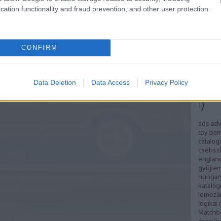
cation functionality and fraud prevention, and other user protection.
Digger 
#1
space
CONFIRM
Data Deletion
Data Access
Privacy Policy
Ezek
:)
ads
adv
toy
bem
catalog
csehszl
englan
gyűjte
hungar
katalóg
lemezá
logikai
Matchb