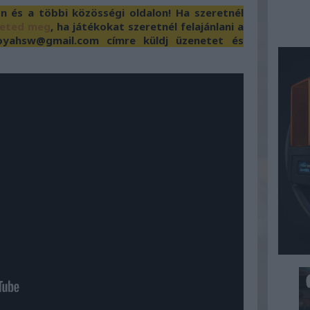
és a többi közösségi oldalon! Ha szeretnél
heted meg
, ha játékokat szeretnél felajánlani a
yahsw@gmail.com címre küldj üzenetet és