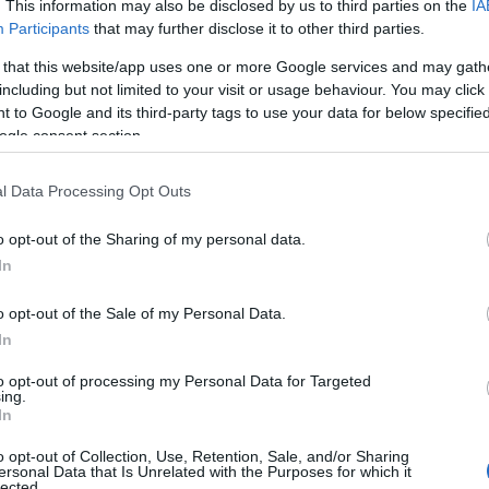
. This information may also be disclosed by us to third parties on the
IA
Participants
that may further disclose it to other third parties.
e:
 that this website/app uses one or more Google services and may gath
trackback/id/17952238
including but not limited to your visit or usage behaviour. You may click 
 to Google and its third-party tags to use your data for below specifi
Játék
ogle consent section.
l Data Processing Opt Outs
 felhasználói tartalomnak minősülnek, értük a
szolgáltatás technikai
at nem ellenőrzi. Kifogás esetén forduljon a blog szerkesztőjéhez.
elmi tájékoztatóban
.
o opt-out of the Sharing of my personal data.
Gyö
In
o opt-out of the Sale of my Personal Data.
isztrálj
! ‐
Belépés Facebookkal
In
Face
to opt-out of processing my Personal Data for Targeted
ing.
In
o opt-out of Collection, Use, Retention, Sale, and/or Sharing
Kere
ersonal Data that Is Unrelated with the Purposes for which it
lected.