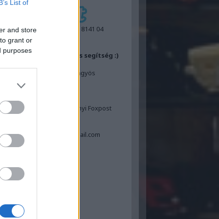
B’s List of
IBAN:
GB55 REVO 0099 7053 8141 04
er and store
BIC:
REVOGB21
to grant or
ed purposes
ok felajánlásához egy kis segítség :)
Posta
Laposa Tamás 3200 Gyöngyös
Dózsa Gy.út 12
FoxPost
Laposa Tamás
ngyös és Hatvan valamennyi Foxpost
automatája
Tel: 06-30-534-4311
Email: tamas.laposa70@gmail.com
book oldaldoboz
sgélés :)