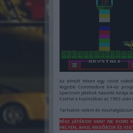
Az elmúlt héten egy rövid videó
legjobb Commodore 64-es progr
Spectrum játékok hasonló listája s
Ezúttal a toplistában az 1985 után
Tartsatok velem és nosztalgiázzun
RÉGI JÁTÉKOD VAN? NE DOBD K
HELYEN, AHOL MEGŐRZIK ÉS VIG