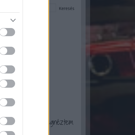
 ez történt itt :)
ugusztus
(
2
)
ius
(
9
)
nius
(
12
)
ájus
(
20
)
ilis
(
17
)
rcius
(
13
)
bruár
(
13
)
nuár
(
13
)
ecember
(
7
)
ovember
(
16
)
tóber
(
16
)
zeptember
(
20
)
...
a blogot én is megnéztem