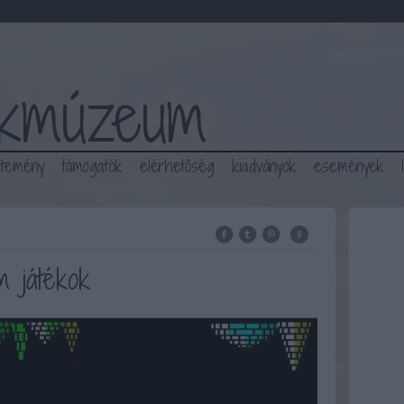
ékmúzeum
jtemény
támogatók
elérhetőség
kiadványok
események
 játékok