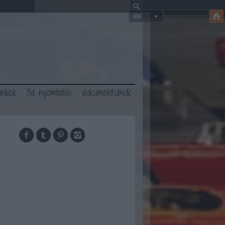
linkek
3d nyomtatás
dokumentumok