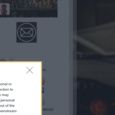
vás :)
Támogasd Te is a blogot!
sonal or
ection to
ou may
 personal
out of the
Laposa Tamás 11773391-11466428
 downstream