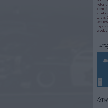
óraműv
rebuild
control
spiel
sz
társasj
test
tes
toys
tv
weekly 
Látog
Könyv