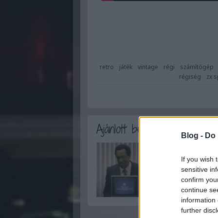
retro
játék
vintage
régi
számítógép
régiség
zx 
Ajánlott bejegyzések:
Blog -
Do 
If you wish 
sensitive in
confirm you
continue se
information 
further disc