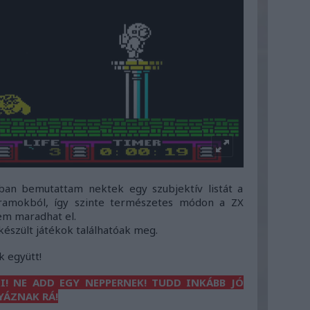
ban bemutattam nektek egy szubjektív listát a
amokból, így szinte természetes módon a ZX
em maradhat el.
 készült játékok találhatóak meg.
k együtt!
I! NE ADD EGY NEPPERNEK! TUDD INKÁBB JÓ
YÁZNAK RÁ!