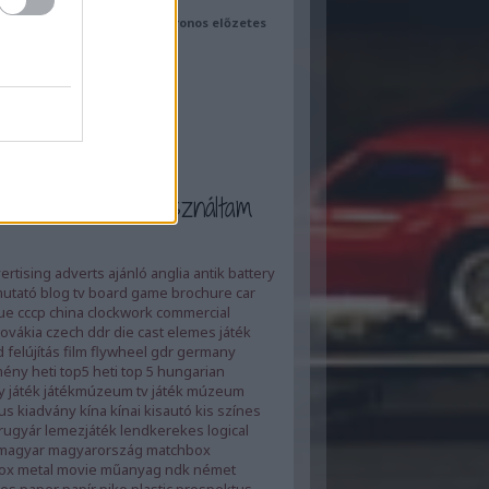
(Tom Cruise) - magyar szinkronos előzetes
play.blog.hu
et a cimkéket használtam
ertising
adverts
ajánló
anglia
antik
battery
utató
blog tv
board game
brochure
car
ue
cccp
china
clockwork
commercial
ovákia
czech
ddr
die cast
elemes játék
d
felújítás
film
flywheel
gdr
germany
mény
heti top5
heti top 5
hungarian
y
játék
játékmúzeum tv
játék múzeum
us
kiadvány
kína
kínai
kisautó
kis színes
rugyár
lemezjáték
lendkerekes
logical
magyar
magyarország
matchbox
ox
metal
movie
műanyag
ndk
német