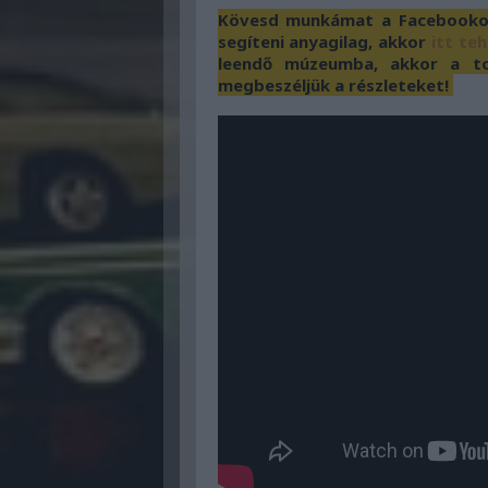
Kövesd munkámat a Facebookon 
segíteni anyagilag, akkor
itt te
leendő múzeumba, akkor a to
megbeszéljük a részleteket!