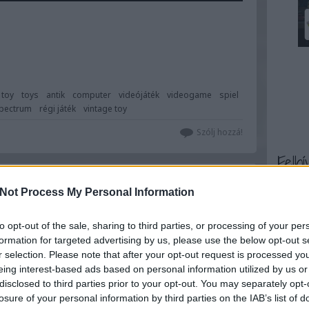
toy
toys
antik
computer
videójáték
videogame
spiel
spectrum
régi játék
vintage toy
Szólj hozzá!
Felhí
Not Process My Personal Information
to opt-out of the sale, sharing to third parties, or processing of your per
formation for targeted advertising by us, please use the below opt-out s
r selection. Please note that after your opt-out request is processed y
eing interest-based ads based on personal information utilized by us or
disclosed to third parties prior to your opt-out. You may separately opt-
losure of your personal information by third parties on the IAB’s list of