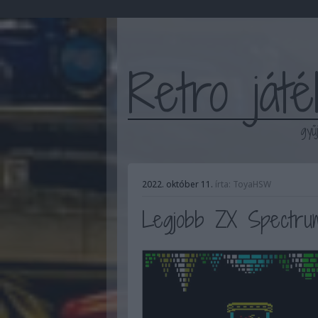
Retro ját
gyű
2022. október 11.
írta:
ToyaHSW
Legjobb ZX Spectrum