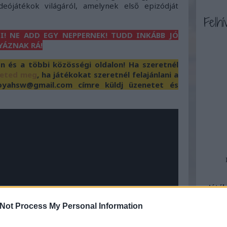
deójátékok világáról, amelynek első epizódját
Felhí
I! NE ADD EGY NEPPERNEK! TUDD INKÁBB JÓ
YÁZNAK RÁ!
és a többi közösségi oldalon! Ha szeretnél
heted meg
, ha játékokat szeretnél felajánlani a
yahsw@gmail.com címre küldj üzenetet és
Játék
Not Process My Personal Information