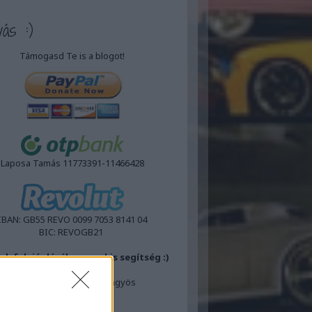
vás :)
Támogasd Te is a blogot!
Laposa Tamás 11773391-11466428
IBAN:
GB55 REVO 0099 7053 8141 04
BIC:
REVOGB21
ok felajánlásához egy kis segítség :)
Posta
Laposa Tamás 3200 Gyöngyös
Dózsa Gy.út 12
FoxPost