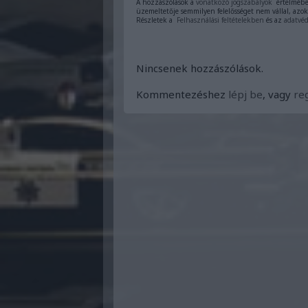
A hozzászólások a
vonatkozó jogszabályok
értelmében
üzemeltetője semmilyen felelősséget nem vállal, azok
Részletek a
Felhasználási feltételekben
és az
adatvéd
Nincsenek hozzászólások.
Kommentezéshez
lépj be
, vagy
reg