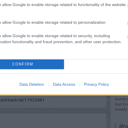
:)
o allow Google to enable storage related to functionality of the website
ads
adv
toy
bem
o allow Google to enable storage related to personalization.
catalog
csehszl
o allow Google to enable storage related to security, including
englan
cation functionality and fraud prevention, and other user protection.
gyűjte
hungar
katalóg
lemezá
logikai
CONFIRM
Matchb
óraműv
rebuild
control
Data Deletion
Data Access
Privacy Policy
e:
spiel
sz
társasj
test
tes
trackback/id/17922681
toys
tv
weekly 
Látog