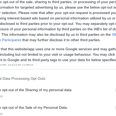
to opt-out of the sale, sharing to third parties, or processing of your per
formation for targeted advertising by us, please use the below opt-out s
Gyö
r selection. Please note that after your opt-out request is processed y
eing interest-based ads based on personal information utilized by us or
disclosed to third parties prior to your opt-out. You may separately opt-
losure of your personal information by third parties on the IAB’s list of
. This information may also be disclosed by us to third parties on the
IA
Face
Participants
that may further disclose it to other third parties.
 that this website/app uses one or more Google services and may gath
including but not limited to your visit or usage behaviour. You may click 
 to Google and its third-party tags to use your data for below specifi
Kere
e
television
televízió
toy
toys
antik
videójáték
series
ogle consent section.
ég
video game
játék múzeum
régi játék
vintage toy
Szólj hozzá!
l Data Processing Opt Outs
Eddig
o opt-out of the Sharing of my personal data.
In
2026 a
2026 júl
o opt-out of the Sale of my Personal Data.
2026 jú
2026 m
In