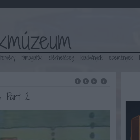
ékmúzeum
jtemény
támogatók
elérhetőség
kiadványok
események
 Part 2.