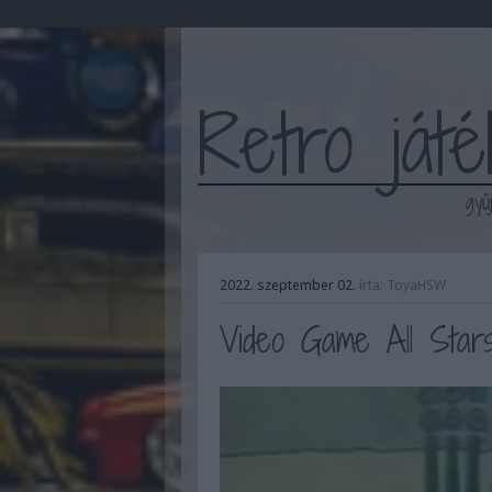
Retro ját
gyű
2022. szeptember 02.
írta:
ToyaHSW
Video Game All Stars