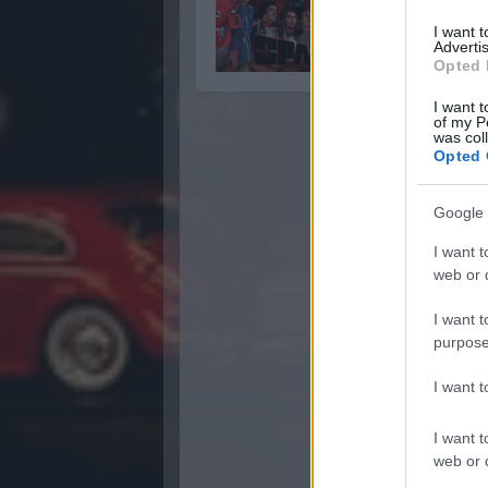
I want 
Advertis
Opted 
I want t
of my P
was col
Opted 
Google 
I want t
web or d
I want t
purpose
I want 
I want t
web or d