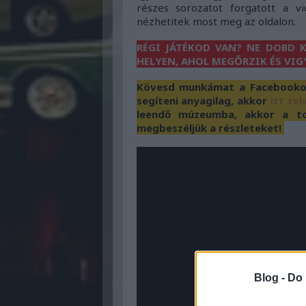
részes sorozatot forgatott a vi
nézhetitek most meg az oldalon.
RÉGI JÁTÉKOD VAN? NE DOBD K
HELYEN, AHOL MEGŐRZIK ÉS VIG
Kövesd munkámat a Facebookon 
segíteni anyagilag, akkor
itt te
leendő múzeumba, akkor a to
megbeszéljük a részleteket!
Blog -
Do 