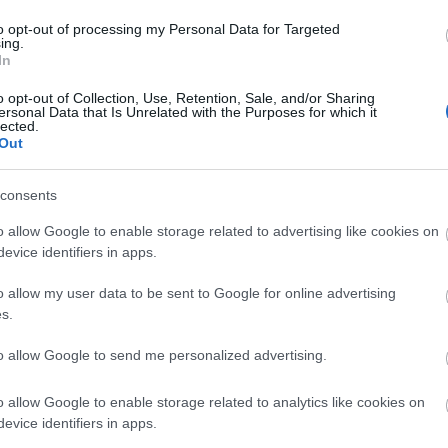
2026 ápr
2026 má
to opt-out of processing my Personal Data for Targeted
ing.
2026 fe
In
2026 ja
2025 d
2025 n
o opt-out of Collection, Use, Retention, Sale, and/or Sharing
ersonal Data that Is Unrelated with the Purposes for which it
2025 ok
lected.
2025 s
Out
Tovább
consents
Ezt 
:)
o allow Google to enable storage related to advertising like cookies on
evice identifiers in apps.
Digger 
o allow my user data to be sent to Google for online advertising
#1
s.
space
to allow Google to send me personalized advertising.
o allow Google to enable storage related to analytics like cookies on
evice identifiers in apps.
Ezek