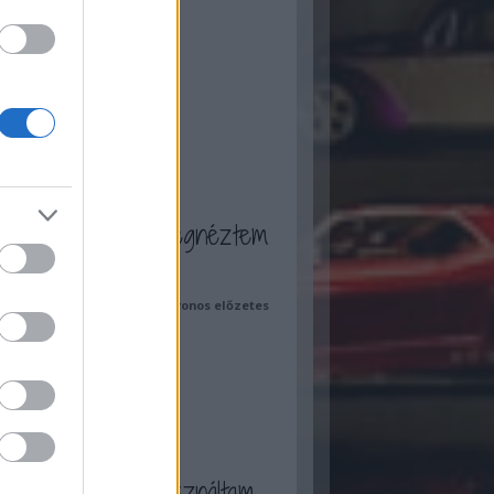
ilis
(
17
)
rcius
(
13
)
bruár
(
13
)
nuár
(
13
)
ecember
(
7
)
ovember
(
16
)
tóber
(
16
)
zeptember
(
20
)
...
a blogot én is megnéztem
(Tom Cruise) - magyar szinkronos előzetes
play.blog.hu
et a cimkéket használtam