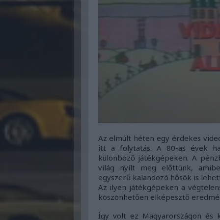
Az elmúlt héten egy érdekes vide
itt a folytatás. A 80-as évek h
különböző játékgépeken. A pénzb
világ nyílt meg előttünk, amib
egyszerű kalandozó hősök is lehet
Az ilyen játékgépeken a végtelen
köszönhetően elképesztő eredmény
Így volt ez Magyarországon és k