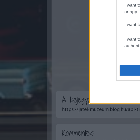
I want t
or app.
I want t
I want t
authenti
A bejegyzés trackback cím
https://jatekmuzeum.blog.hu/api/
Kommentek: