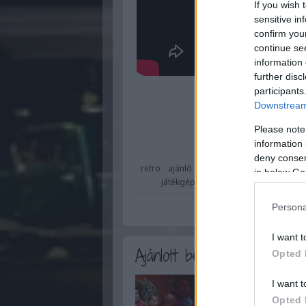
If you wish 
sensitive in
confirm you
continue se
information 
further disc
participants
Downstream 
Please note
information 
deny consent
retro
ajánló
tv
játék
sorozat
vintag
in below Go
játékgép
videogame
spiel
régis
Persona
I want t
Ajánlott bejegyzések:
Opted 
I want t
Opted 