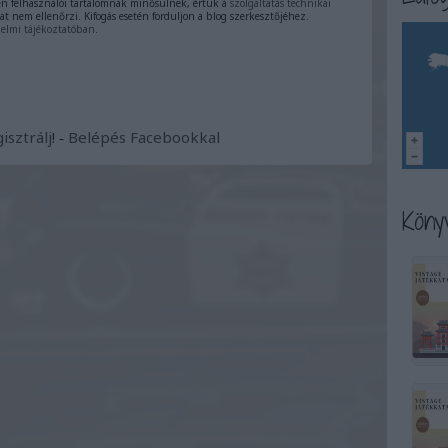
 felhasználói tartalomnak minősülnek, értük a
szolgáltatás technikai
at nem ellenőrzi. Kifogás esetén forduljon a blog szerkesztőjéhez.
elmi tájékoztatóban
.
isztrálj
! ‐
Belépés Facebookkal
Könyv