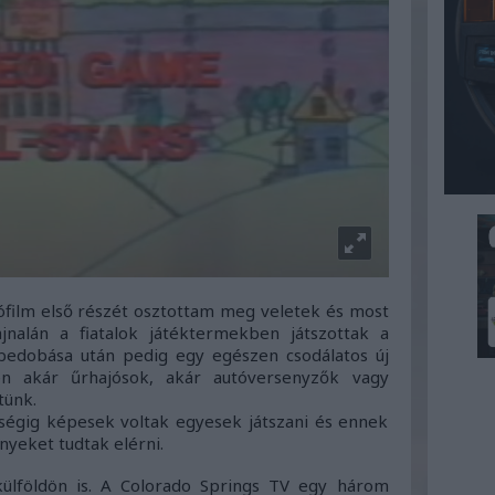
ófilm első részét osztottam meg veletek és most
ajnalán a fiatalok játéktermekben játszottak a
edobása után pedig egy egészen csodálatos új
en akár űrhajósok, akár autóversenyzők vagy
tünk.
ségig képesek voltak egyesek játszani és ennek
eket tudtak elérni.
ülföldön is. A Colorado Springs TV egy három