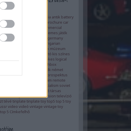
ertising
adverts
ajánló
anglia
antik
battery
utató
blog tv
board game
brochure
car
ue
cccp
china
clockwork
commercial
ovákia
czech
ddr
die cast
elemes játék
d
felújítás
film
flywheel
gdr
germany
mény
heti top5
heti top 5
hungarian
y
játék
játékmúzeum tv
játék múzeum
us
kiadvány
kína
kínai
kisautó
kis színes
rugyár
lemezjáték
lendkerekes
logical
magyar
magyarország
matchbox
ox
metal
movie
műanyag
ndk
német
es
paper
papír
piko
plastic
prospektus
régi
régiség
régi játék
reklám
remote
renovation
retro
review
socialism
soviet
ocialista
szovjet
szovjetunió
társas
áték
távirányítós
távos
television
televízió
zt
tévé
tinplate
tinplate toy
top5
top 5
toy
ussr
video
videó
vintage
vintage toy
top 5
Címkefelhő
atóim