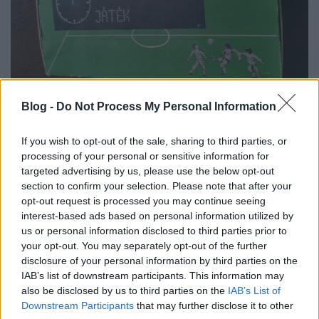
Blog -
Do Not Process My Personal Information
Gombfoci
- A szocialista korszak egyik népszerű
If you wish to opt-out of the sale, sharing to third parties, or
játéka volt a fiúk körében a gombfoci. Ebből a
processing of your personal or sensitive information for
társaságban játszható játékból számtalan változat
targeted advertising by us, please use the below opt-out
section to confirm your selection. Please note that after your
volt megvásárolható.
opt-out request is processed you may continue seeing
A legnépszerűbbnek akkoriban az arcképekkel
interest-based ads based on personal information utilized by
díszített változatok számítottak, de a játékboltokban
us or personal information disclosed to third parties prior to
a Triál forgalmazott más formájú és kialakítású
your opt-out. You may separately opt-out of the further
gombfocit is.
disclosure of your personal information by third parties on the
Most egy ilyen darabra csaphattok le, eredeti
IAB’s list of downstream participants. This information may
dobozban. A játékért az eladó minimum 2600 Ft-ot
also be disclosed by us to third parties on the
IAB’s List of
szeretne kapni.
Downstream Participants
that may further disclose it to other