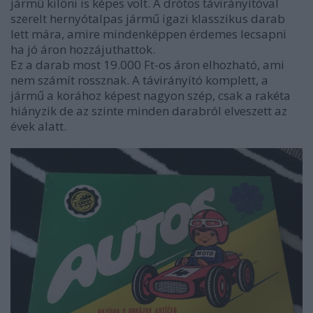
jármű kilőni is képes volt. A drótos távirányítóval
szerelt hernyótalpas jármű igazi klasszikus darab
lett mára, amire mindenképpen érdemes lecsapni
ha jó áron hozzájuthattok.
Ez a darab most 19.000 Ft-os áron elhozható, ami
nem számít rossznak. A távirányító komplett, a
jármű a korához képest nagyon szép, csak a rakéta
hiányzik de az szinte minden darabról elveszett az
évek alatt.