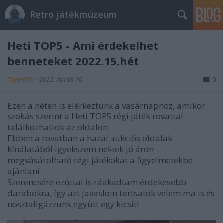
Retro játékmúzeum
Heti TOP5 - Ami érdekelhet
benneteket 2022.15.hét
ToyaHSW
•
2022. április 10.
0
Ezen a héten is elérkeztünk a vasárnaphoz, amikor
szokás szerint a Heti TOP5 régi játék rovattal
találkozhattok az oldalon.
Ebben a rovatban a hazai aukciós oldalak
kínálatából igyekszem nektek jó áron
megvásárolható régi játékokat a figyelmetekbe
ajánlani.
Szerencsére ezúttal is ráakadtam érdekesebb
darabokra, így azt javaslom tartsatok velem ma is és
nosztaligázzunk együtt egy kicsit!