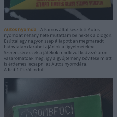
Autos nyomda
- A Famos által készített Autos
nyomdát néhány hete mutattam be nektek a blogon.
Ezúttal egy nagyon szép állapotban megmaradt
hiánytalan darabot ajánlok a figyelmetekbe.
Szerencsére ezek a játékok rendkívül kedvező áron
vásárolhatóak meg, így a gyűjtemény bővítése miatt
is érdemes lecsapni az Autos nyomdára.
A licit 1 Ft-ról indul!