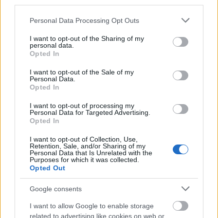
third parties.
Please note that this website/app uses one or more Google
Personal Data Processing Opt Outs
services and may gather and store information including but
not limited to your visit or usage behaviour. You may click to
I want to opt-out of the Sharing of my
personal data.
grant or deny consent to Google and its third-party tags to
Opted In
use your data for below specified purposes in below Google
consent section.
I want to opt-out of the Sale of my
Personal Data.
Opted In
I want to opt-out of processing my
Personal Data for Targeted Advertising.
Opted In
Conic Submarine
- Ha a 80-as évekről beszélünk és
I want to opt-out of Collection, Use,
az akkor népszerű játékokról, akkor egészen
Retention, Sale, and/or Sharing of my
biztosan valaki felhozza a társaságban a
Personal Data that Is Unrelated with the
Purposes for which it was collected.
kvarcjátékokat, amelyekből számtalan változat volt
Opted Out
megvásárolható ilyen-olyan úton.
Bár a Casio gépeit tartottuk a legtöbbre, azért más
Google consents
gyártók termékeivel is szívesen töltöttük az időt.
I want to allow Google to enable storage
Most egy Conic Submarine nevű játékgépre
related to advertising like cookies on web or