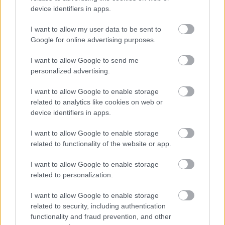
csaphattok le, ami egészen szép állapotban maradt
device identifiers in apps.
meg.
Az eladó minimum 11.000 Ft-ot szeretne kapni a
I want to allow my user data to be sent to
játékért, ami nem is számít veszélyesen magas
Google for online advertising purposes.
árnak.
I want to allow Google to send me
personalized advertising.
I want to allow Google to enable storage
related to analytics like cookies on web or
device identifiers in apps.
I want to allow Google to enable storage
related to functionality of the website or app.
I want to allow Google to enable storage
related to personalization.
I want to allow Google to enable storage
related to security, including authentication
functionality and fraud prevention, and other