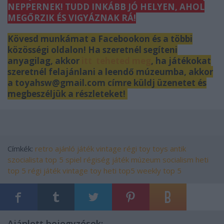
NEPPERNEK! TUDD INKÁBB JÓ HELYEN, AHOL
MEGŐRZIK ÉS VIGYÁZNAK RÁ!
Kövesd munkámat a Facebookon és a többi
közösségi oldalon! Ha szeretnél segíteni
anyagilag, akkor
itt teheted meg
, ha játékokat
szeretnél felajánlani a leendő múzeumba, akkor
a toyahsw@gmail.com címre küldj üzenetet és
megbeszéljük a részleteket!
Címkék:
retro
ajánló
játék
vintage
régi
toy
toys
antik
szocialista
top 5
spiel
régiség
játék múzeum
socialism
heti
top 5
régi játék
vintage toy
heti top5
weekly top 5
Ajánlott bejegyzések: