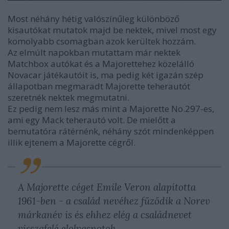
Most néhány hétig valószínűleg különböző
kisautókat mutatok majd be nektek, mivel most egy
komolyabb csomagban azok kerültek hozzám.
Az elmúlt napokban mutattam már nektek
Matchbox autókat és a Majorettehez közelálló
Novacar játékautóit is, ma pedig két igazán szép
állapotban megmaradt Majorette teherautót
szeretnék nektek megmutatni.
Ez pedig nem lesz más mint a Majorette No.297-es,
ami egy Mack teherautó volt. De mielőtt a
bemutatóra rátérnénk, néhány szót mindenképpen
illik ejtenem a Majorette cégről.
A Majorette céget Emile Veron alapította
1961-ben - a család nevéhez fűződik a Norev
márkanév is és ehhez elég a családnevet
visszafelé elolvasnotok.