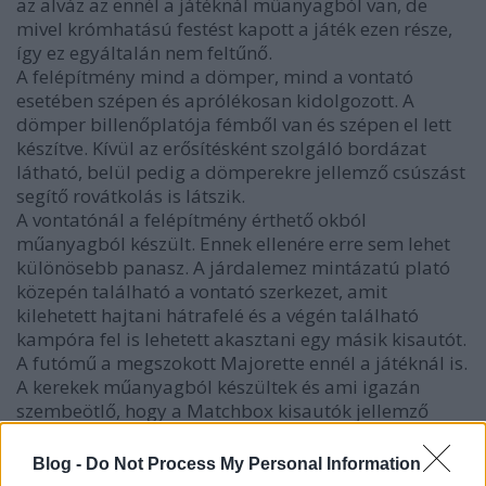
az alváz az ennél a játéknál műanyagból van, de
mivel krómhatású festést kapott a játék ezen része,
így ez egyáltalán nem feltűnő.
A felépítmény mind a dömper, mind a vontató
esetében szépen és aprólékosan kidolgozott. A
dömper billenőplatója fémből van és szépen el lett
készítve. Kívül az erősítésként szolgáló bordázat
látható, belül pedig a dömperekre jellemző csúszást
segítő rovátkolás is látszik.
A vontatónál a felépítmény érthető okból
műanyagból készült. Ennek ellenére erre sem lehet
különösebb panasz. A járdalemez mintázatú plató
közepén található a vontató szerkezet, amit
kilehetett hajtani hátrafelé és a végén található
kampóra fel is lehetett akasztani egy másik kisautót.
A futómű a megszokott Majorette ennél a játéknál is.
A kerekek műanyagból készültek és ami igazán
szembeötlő, hogy a Matchbox kisautók jellemző
rugózásával itt egyáltalán nem lehet találkozni.
Blog -
Do Not Process My Personal Information
A hibái ellenére én úgy gondolom, hogy a Majorette