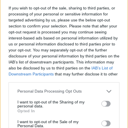
Mack Superliner egy igazán szépen kidolgozott
If you wish to opt-out of the sale, sharing to third parties, or
kisautó, amivel szívesen játszott egykoron minden
processing of your personal or sensitive information for
kisgyerek.
targeted advertising by us, please use the below opt-out
Persze a többi játékhoz hasonlóan ezekkel a
section to confirm your selection. Please note that after your
gyönyörű állapotban megmaradt teherautókkal is
opt-out request is processed you may continue seeing
találkozhattok majd, de amíg személyesen nem
interest-based ads based on personal information utilized by
tudom megmutatni nektek ezeket a játékokat addig
us or personal information disclosed to third parties prior to
jönnek a megszokott fényképek.
your opt-out. You may separately opt-out of the further
disclosure of your personal information by third parties on the
RÉGI JÁTÉKOD VAN? NE DOBD KI! NE ADD EGY
IAB’s list of downstream participants. This information may
NEPPERNEK! TUDD INKÁBB JÓ HELYEN, AHOL
also be disclosed by us to third parties on the
IAB’s List of
MEGŐRZIK ÉS VIGYÁZNAK RÁ!
Downstream Participants
that may further disclose it to other
third parties.
Kövesd munkámat a Facebookon és a többi
Please note that this website/app uses one or more Google
közösségi oldalon! Ha szeretnél segíteni
Personal Data Processing Opt Outs
services and may gather and store information including but
anyagilag, akkor
itt teheted meg
, ha játékokat
not limited to your visit or usage behaviour. You may click to
I want to opt-out of the Sharing of my
szeretnél felajánlani a leendő múzeumba, akkor
personal data.
grant or deny consent to Google and its third-party tags to
a toyahsw@gmail.com címre küldj üzenetet és
Opted In
use your data for below specified purposes in below Google
megbeszéljük a részleteket!
consent section.
I want to opt-out of the Sale of my
Personal Data.