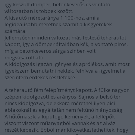
így készült dömper, betonkeverős és vontató
változatban is többek között.
A kisautó méretaránya 1:100-hoz, ami a
legideálisabb méretnek számít a kisgyerekek
számára.
Jellemzően minden változat más festésű teherautót
kapott, így a dömper általában kék, a vontató piros,
míg a betonkeverős sárga színben volt
megvásárolható.
A kidolgozás igazán igényes és aprólékos, amit most
igyekszem bemutatni nektek, felhívva a figyelmet a
szerintem érdekes részletekre.
A teherautó fém felépítményt kapott. A fülke nagyon
szépen kidolgozott és arányos. Sajnos a belső tér
nincs kidolgozva, de ekkora méretnél ilyen pici
ablakoknál ez egyáltalán nem feltűnő hiányosság.
A hűtőmaszk, a kipufogó kémények, a fellépők
viszont viszont műanyagból vannak és az alváz
részét képezik. Ebből már kikövetkeztethetitek, hogy