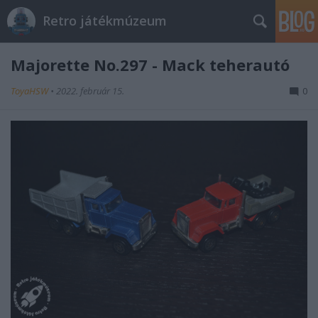
Retro játékmúzeum
Majorette No.297 - Mack teherautó
ToyaHSW
•
2022. február 15.
0