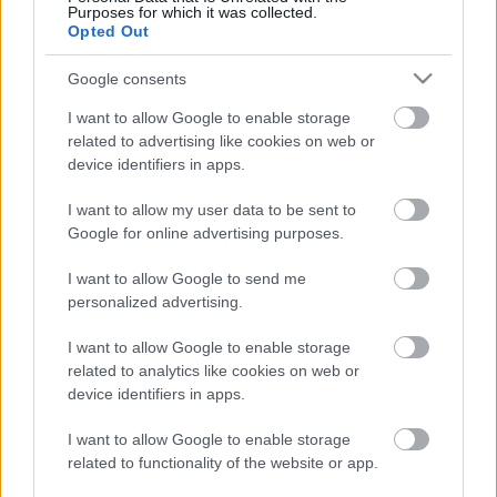
Purposes for which it was collected.
vintage toy
játékmúzeum tv
blog tv
Opted Out
Google consents
I want to allow Google to enable storage
Ajánlott bejegyzések:
related to advertising like cookies on web or
device identifiers in apps.
I want to allow my user data to be sent to
Így újítanak játékokat a profik 1.
Google for online advertising purposes.
I want to allow Google to send me
personalized advertising.
Szovjet nosztalgia - Belebeji
„Avtonormal” Gépgyár
I want to allow Google to enable storage
related to analytics like cookies on web or
device identifiers in apps.
I want to allow Google to enable storage
Norma Lunochod-N
related to functionality of the website or app.