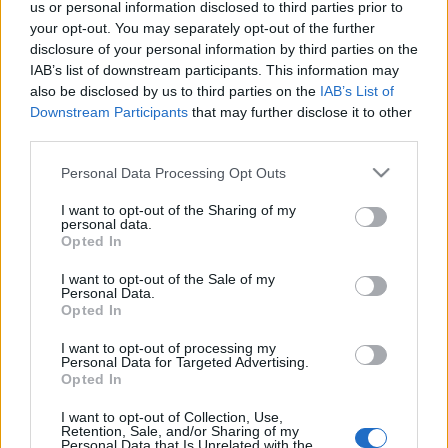
us or personal information disclosed to third parties prior to
your opt-out. You may separately opt-out of the further
disclosure of your personal information by third parties on the
IAB’s list of downstream participants. This information may
also be disclosed by us to third parties on the
IAB’s List of
Downstream Participants
that may further disclose it to other
third parties.
Please note that this website/app uses one or more Google
Personal Data Processing Opt Outs
services and may gather and store information including but
not limited to your visit or usage behaviour. You may click to
I want to opt-out of the Sharing of my
personal data.
grant or deny consent to Google and its third-party tags to
Opted In
use your data for below specified purposes in below Google
consent section.
I want to opt-out of the Sale of my
Personal Data.
Opted In
I want to opt-out of processing my
Personal Data for Targeted Advertising.
Opted In
Címkék:
retro
ajánló
video
játék
videó
vintage
szovjet
I want to opt-out of Collection, Use,
bemutató
toy
toys
szovjetunió
antik
szocialista
cccp
review
Retention, Sale, and/or Sharing of my
ussr
spiel
régiség
soviet
játék múzeum
socialism
régi játék
Personal Data that Is Unrelated with the