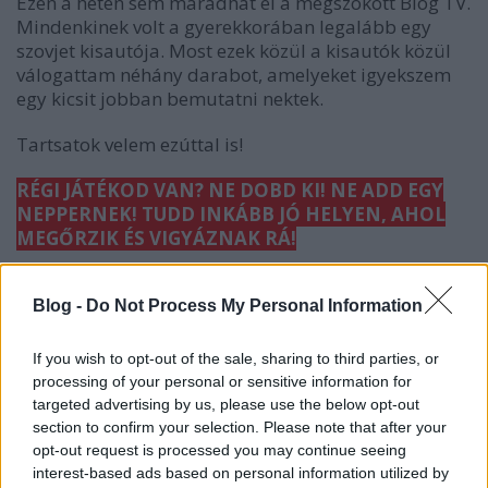
Ezen a héten sem maradhat el a megszokott Blog TV.
Mindenkinek volt a gyerekkorában legalább egy
szovjet kisautója. Most ezek közül a kisautók közül
válogattam néhány darabot, amelyeket igyekszem
egy kicsit jobban bemutatni nektek.
Tartsatok velem ezúttal is!
RÉGI JÁTÉKOD VAN? NE DOBD KI! NE ADD EGY
NEPPERNEK! TUDD INKÁBB JÓ HELYEN, AHOL
MEGŐRZIK ÉS VIGYÁZNAK RÁ!
Kövesd munkámat a Facebookon és a többi
közösségi oldalon! Ha szeretnél segíteni
Blog -
Do Not Process My Personal Information
anyagilag, akkor
itt teheted meg
, ha játékokat
szeretnél felajánlani a leendő múzeumba, akkor
If you wish to opt-out of the sale, sharing to third parties, or
a toyahsw@gmail.com címre küldj üzenetet és
processing of your personal or sensitive information for
megbeszéljük a részleteket!
targeted advertising by us, please use the below opt-out
section to confirm your selection. Please note that after your
opt-out request is processed you may continue seeing
interest-based ads based on personal information utilized by