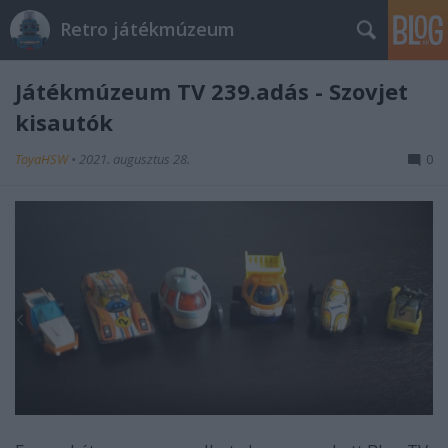
Retro játékmúzeum
Játékmúzeum TV 239.adás - Szovjet
kisautók
ToyaHSW
•
2021. augusztus 28.
0