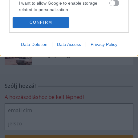
I want to allow Google to enable storage
related to personalization.
Морской бой lövöldözős játék
I want to allow Google to enable storage
CONFIRM
related to security, including authentication
functionality and fraud prevention, and other
user protection.
Data Deletion
Data Access
Privacy Policy
Kalandozások a Szovjetunióban - A
Raduga játékgyár
Szólj hozzá!
A hozzászóláshoz be kell lépned!