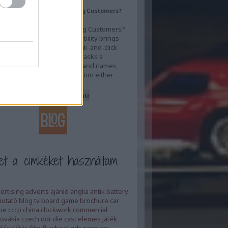
s AI Visibility Actually Bring Customers?
 Answer to Inquiry
s AI Visibility Actually Bring Customers?
 Answer to Inquiry AI visibility brings
rs by replacing the old rank-and-click
with a shorter one: a buyer asks a
n, an AI system answers it and names
and, and that recommendation either
a…
sberendezesekitt.blog.hu
et a cimkéket használtam
ertising
adverts
ajánló
anglia
antik
battery
utató
blog tv
board game
brochure
car
ue
cccp
china
clockwork
commercial
ovákia
czech
ddr
die cast
elemes játék