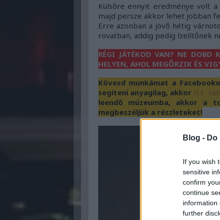
Külsőre ennyit eredménye volt a 
majd persze akkor lehet jobban fe
Erre azonban a jövő hétig várnotok
rovatban, addig pedig ízelítőnek né
RÉGI JÁTÉKOD VAN? NE DOBD K
HELYEN, AHOL MEGŐRZIK ÉS VIG
Kövesd munkámat a Facebookon 
segíteni anyagilag, akkor
itt te
leendő múzeumba, akkor a to
megbeszéljük a részleteket!
Blog -
Do 
If you wish 
sensitive in
confirm you
continue se
information 
further disc