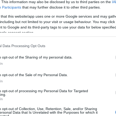
. This information may also be disclosed by us to third parties on the
IA
Participants
that may further disclose it to other third parties.
 that this website/app uses one or more Google services and may gath
including but not limited to your visit or usage behaviour. You may click 
 to Google and its third-party tags to use your data for below specifi
Játék
ogle consent section.
l Data Processing Opt Outs
Gyö
o opt-out of the Sharing of my personal data.
In
o opt-out of the Sale of my Personal Data.
In
Face
to opt-out of processing my Personal Data for Targeted
ing.
In
o opt-out of Collection, Use, Retention, Sale, and/or Sharing
Kere
ersonal Data that Is Unrelated with the Purposes for which it
lected.