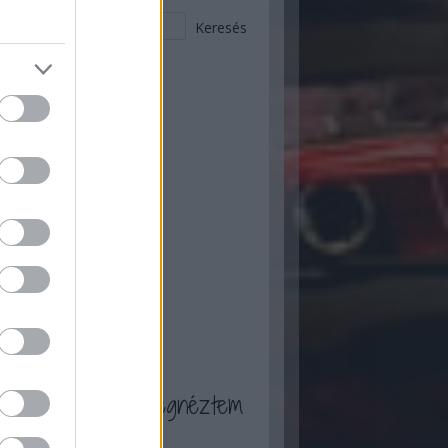
 ez történt itt :)
ugusztus
(
2
)
ius
(
9
)
nius
(
12
)
ájus
(
20
)
ilis
(
17
)
rcius
(
13
)
bruár
(
13
)
nuár
(
13
)
ecember
(
7
)
ovember
(
16
)
tóber
(
16
)
zeptember
(
20
)
...
a blogot én is megnéztem