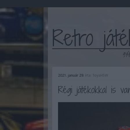
Retro ját
gyű
2021. január 29.
írta:
ToyaHSW
Régi játékokkal is va