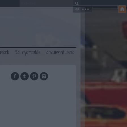
linkek
3d nyomtatás
dokumentumok