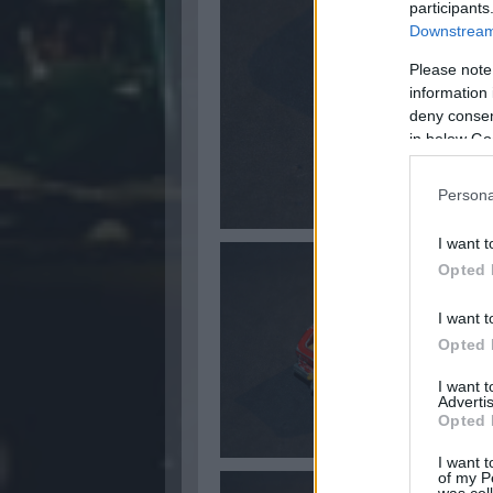
participants
Downstream 
Please note
information 
deny consent
in below Go
Persona
I want t
Opted 
I want t
Opted 
I want 
Advertis
Opted 
I want t
of my P
was col