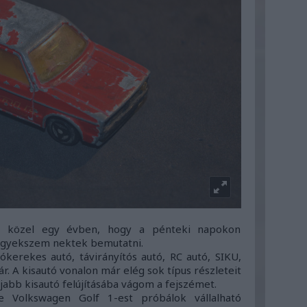
t közel egy évben, hogy a pénteki napokon
t igyekszem nektek bemutatni.
kerekes autó, távirányítós autó, RC autó, SIKU,
r. A kisautó vonalon már elég sok típus részleteit
abb kisautó felújításába vágom a fejszémet.
te Volkswagen Golf 1-est próbálok vállalható