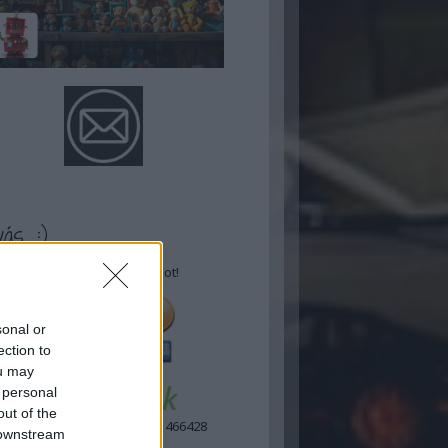
vás :)
Támogasd Te is a blogot!
sonal or
ection to
ou may
 personal
out of the
Laposa Tamás 11773391-11466428
 downstream