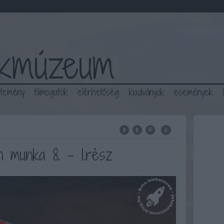
ékmúzeum
jtemény
támogatók
elérhetőség
kiadványok
események
n munka 8. - 1.rész