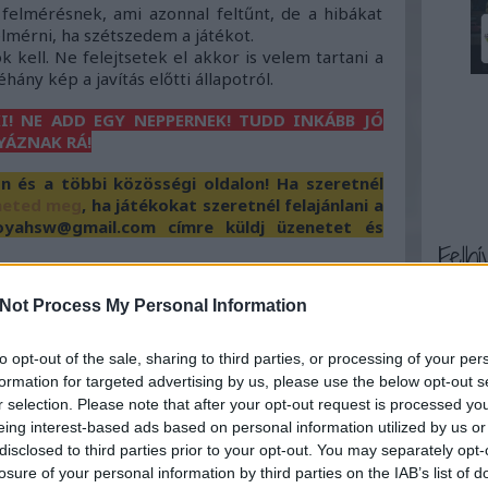
felmérésnek, ami azonnal feltűnt, de a hibákat
lmérni, ha szétszedem a játékot.
 kell. Ne felejtsetek el akkor is velem tartani a
hány kép a javítás előtti állapotról.
I! NE ADD EGY NEPPERNEK! TUDD INKÁBB JÓ
YÁZNAK RÁ!
és a többi közösségi oldalon! Ha szeretnél
heted meg
, ha játékokat szeretnél felajánlani a
yahsw@gmail.com címre küldj üzenetet és
Felhí
Not Process My Personal Information
to opt-out of the sale, sharing to third parties, or processing of your per
formation for targeted advertising by us, please use the below opt-out s
r selection. Please note that after your opt-out request is processed y
eing interest-based ads based on personal information utilized by us or
disclosed to third parties prior to your opt-out. You may separately opt-
losure of your personal information by third parties on the IAB’s list of