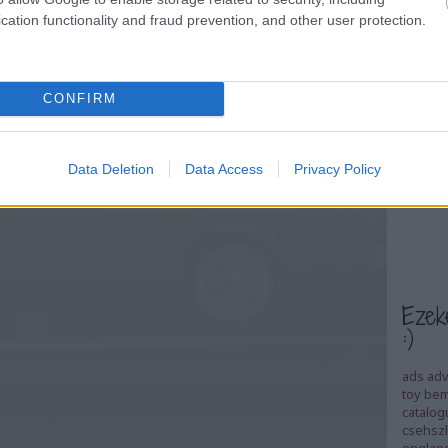
cation functionality and fraud prevention, and other user protection.
How Doe
From AI
How Doe
From AI
custome
CONFIRM
funnel 
questio
your br
sends 
Data Deletion
Data Access
Privacy Policy
garaz
Ezek
:)
ads
adv
toy
bem
catalog
csehszl