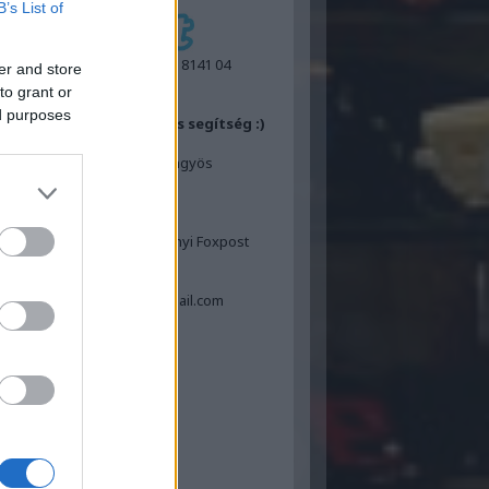
B’s List of
IBAN:
GB55 REVO 0099 7053 8141 04
er and store
BIC:
REVOGB21
to grant or
ed purposes
ok felajánlásához egy kis segítség :)
Posta
Laposa Tamás 3200 Gyöngyös
Dózsa Gy.út 12
FoxPost
Laposa Tamás
ngyös és Hatvan valamennyi Foxpost
automatája
Tel: 06-30-534-4311
Email: tamas.laposa70@gmail.com
book oldaldoboz
sgélés :)