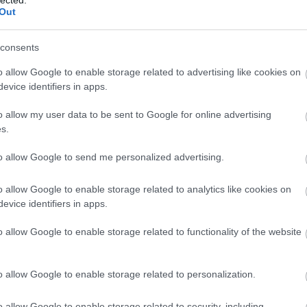
Out
consents
Eddig
o allow Google to enable storage related to advertising like cookies on
evice identifiers in apps.
2026 a
2026 júl
2026 jú
o allow my user data to be sent to Google for online advertising
2026 m
s.
2026 ápr
2026 má
to allow Google to send me personalized advertising.
2026 fe
rszág
vintage
golf
toy
toys
france
antik
majorette
2026 ja
t
játék múzeum
vw golf 1
régi játék
vintage toy
2025 d
o allow Google to enable storage related to analytics like cookies on
2025 n
evice identifiers in apps.
Szólj hozzá!
2025 ok
2025 s
o allow Google to enable storage related to functionality of the website
Tovább
Ezt 
o allow Google to enable storage related to personalization.
:)
o allow Google to enable storage related to security, including