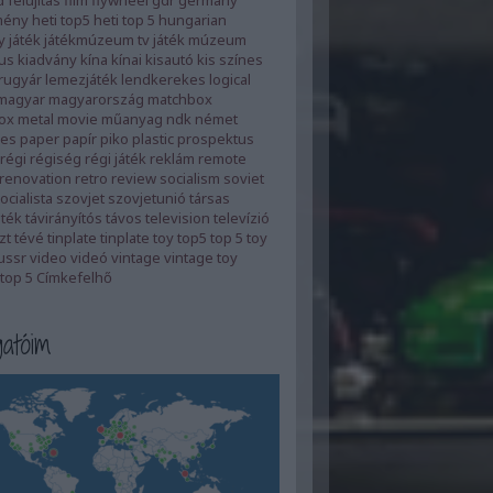
d
felújítás
film
flywheel
gdr
germany
mény
heti top5
heti top 5
hungarian
y
játék
játékmúzeum tv
játék múzeum
us
kiadvány
kína
kínai
kisautó
kis színes
rugyár
lemezjáték
lendkerekes
logical
magyar
magyarország
matchbox
ox
metal
movie
műanyag
ndk
német
es
paper
papír
piko
plastic
prospektus
régi
régiség
régi játék
reklám
remote
renovation
retro
review
socialism
soviet
ocialista
szovjet
szovjetunió
társas
áték
távirányítós
távos
television
televízió
zt
tévé
tinplate
tinplate toy
top5
top 5
toy
ussr
video
videó
vintage
vintage toy
top 5
Címkefelhő
atóim