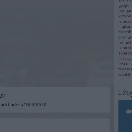
englan
gyűjte
hungar
katalóg
lemezá
logikai
Matchb
óraműv
rebuild
control
spiel
sz
társasj
test
tes
toys
tv
weekly 
Látog
e:
trackback/id/16408618