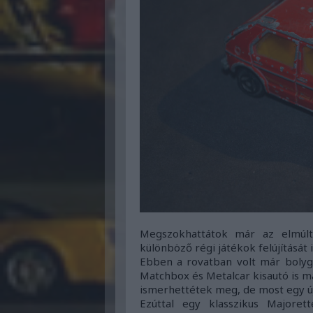
Megszokhattátok már az elmúl
különböző régi játékok felújításá
Ebben a rovatban volt már bolygó
Matchbox és Metalcar kisautó is má
ismerhettétek meg, de most egy új
Ezúttal egy klasszikus Majoret