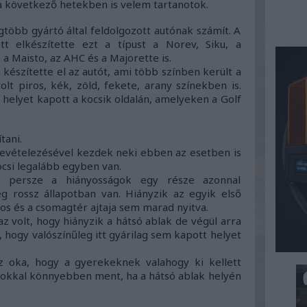
 a következő hetekben is velem tartanotok.
gtöbb gyártó által feldolgozott autónak számít. A
tt elkészítette ezt a típust a Norev,
Siku, a
a Maisto, az AHC és a Majorette is.
készítette el az autót, ami több színben került a
olt piros, kék, zöld, fekete, arany színekben is.
 helyet kapott a kocsik oldalán, amelyeken a Golf
tani.
revételezésével kezdek neki ebben az esetben is
ocsi legalább egyben van.
n persze a hiányosságok egy része azonnal
g rossz állapotban van. Hiányzik az egyik első
cos és a csomagtér ajtaja sem marad nyitva.
az volt, hogy hiányzik a hátsó ablak de végül arra
hogy valószínűleg itt gyárilag sem kapott helyet
az oka, hogy a gyerekeknek valahogy ki kellett
z sokkal könnyebben ment, ha a hátsó ablak helyén