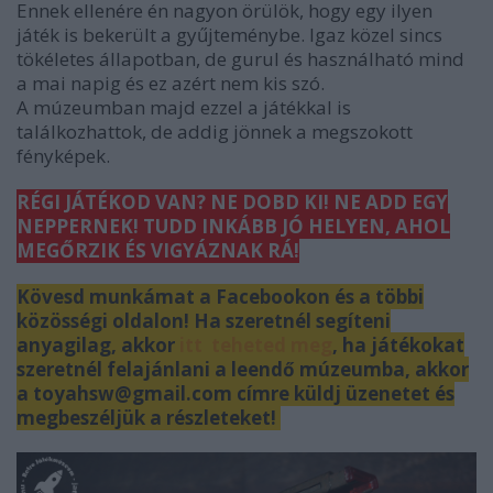
Ennek ellenére én nagyon örülök, hogy egy ilyen
játék is bekerült a gyűjteménybe. Igaz közel sincs
tökéletes állapotban, de gurul és használható mind
a mai napig és ez azért nem kis szó.
A múzeumban majd ezzel a játékkal is
találkozhattok, de addig jönnek a megszokott
fényképek.
RÉGI JÁTÉKOD VAN? NE DOBD KI! NE ADD EGY
NEPPERNEK! TUDD INKÁBB JÓ HELYEN, AHOL
MEGŐRZIK ÉS VIGYÁZNAK RÁ!
Kövesd munkámat a Facebookon és a többi
közösségi oldalon! Ha szeretnél segíteni
anyagilag, akkor
itt teheted meg
, ha játékokat
szeretnél felajánlani a leendő múzeumba, akkor
a toyahsw@gmail.com címre küldj üzenetet és
megbeszéljük a részleteket!