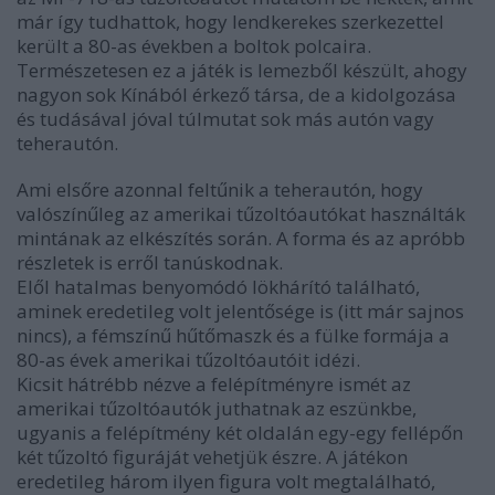
már így tudhattok, hogy lendkerekes szerkezettel
került a 80-as években a boltok polcaira.
Természetesen ez a játék is lemezből készült, ahogy
nagyon sok Kínából érkező társa, de a kidolgozása
és tudásával jóval túlmutat sok más autón vagy
teherautón.
Ami elsőre azonnal feltűnik a teherautón, hogy
valószínűleg az amerikai tűzoltóautókat használták
mintának az elkészítés során. A forma és az apróbb
részletek is erről tanúskodnak.
Elől hatalmas benyomódó lökhárító található,
aminek eredetileg volt jelentősége is (itt már sajnos
nincs), a fémszínű hűtőmaszk és a fülke formája a
80-as évek amerikai tűzoltóautóit idézi.
Kicsit hátrébb nézve a felépítményre ismét az
amerikai tűzoltóautók juthatnak az eszünkbe,
ugyanis a felépítmény két oldalán egy-egy fellépőn
két tűzoltó figuráját vehetjük észre. A játékon
eredetileg három ilyen figura volt megtalálható,