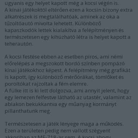
ugyanis egy helyet kapott még a kocsi végén is.
A kínai játékoktól eltérően ezen a kocsin bizony extra
alkatrészek is megtalálhatóak, aminek az oka a
tűzoltóautó mivolta lehetett. Különböző
kapaszkodók lettek kialakítva a felépítményen és
természetesen egy kihúzható létra is helyet kapott a
teherautón.
A kocsi festése ebben az esetben piros, ami némi
előrelépés a megszokott bordó színben pompázó
kínai játékokhoz képest. A felépítmény még grafikát
is kapott, így különböző mérőórákat, tömlőket és
poroltókat rajzoltak a fém elemre.
A fülke itt is ki lett dolgozva, ami annyit jelent, hogy
egy lemezen felfestve látható az utastér, valamint az
ablakon bekukkantva egy műanyag kormányt
pillanthatunk meg.
Természetesen a játék lényege maga a működés.
Ezen a területen pedig nem vallott szégyent
akkoriban az MF-718-as sem. A kocsi ahogy