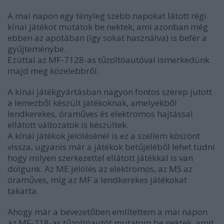
A mai napon egy tényleg szebb napokat látott régi
kínai játékot mutatok be nektek, ami azonban még
ebben az apotában (így sokat használva) is befér a
gyűjteménybe.
Ezúttal az MF-7128-as tűzoltóautóval ismerkedünk
majd meg közelebbről.
A kínai játékgyártásban nagyon fontos szerep jutott
a lemezből készült játékoknak, amelyekből
lendkerekes, óraműves és elektromos hajtással
ellátott változatok is készültek.
A kínai játékok jelölésénél is ez a szellem köszönt
vissza, ugyanis már a játékok betűjeléből lehet tudni
hogy milyen szerkezettel ellátott játékkal is van
dolgunk. Az ME jelölés az elektromos, az MS az
óraműves, míg az MF a lendkerekes játékokat
takarta.
Ahogy már a bevezetőben említettem a mai napon
az MF-718-as tűzoltóautót mutatom be nektek, amit