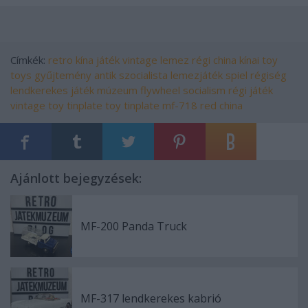
Címkék:
retro
kína
játék
vintage
lemez
régi
china
kínai
toy
toys
gyűjtemény
antik
szocialista
lemezjáték
spiel
régiség
lendkerekes
játék múzeum
flywheel
socialism
régi játék
vintage toy
tinplate toy
tinplate
mf-718
red china
Ajánlott bejegyzések:
MF-200 Panda Truck
MF-317 lendkerekes kabrió