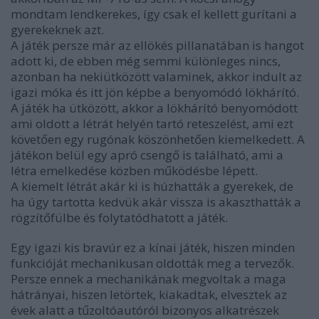
mondtam lendkerekes, így csak el kellett gurítani a
gyerekeknek azt.
A játék persze már az ellökés pillanatában is hangot
adott ki, de ebben még semmi különleges nincs,
azonban ha nekiütközött valaminek, akkor indult az
igazi móka és itt jön képbe a benyomódó lökhárító.
A játék ha ütközött, akkor a lökhárító benyomódott
ami oldott a létrát helyén tartó reteszelést, ami ezt
követően egy rugónak köszönhetően kiemelkedett. A
játékon belül egy apró csengő is található, ami a
létra emelkedése közben működésbe lépett.
A kiemelt létrát akár ki is húzhatták a gyerekek, de
ha úgy tartotta kedvük akár vissza is akaszthatták a
rögzítőfülbe és folytatódhatott a játék.
Egy igazi kis bravúr ez a kínai játék, hiszen minden
funkcióját mechanikusan oldották meg a tervezők.
Persze ennek a mechanikának megvoltak a maga
hátrányai, hiszen letörtek, kiakadtak, elvesztek az
évek alatt a tűzoltóautóról bizonyos alkatrészek