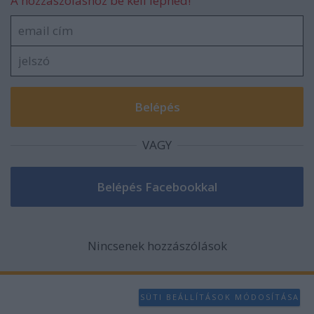
A hozzászóláshoz be kell lépned!
VAGY
Nincsenek hozzászólások
SÜTI BEÁLLÍTÁSOK MÓDOSÍTÁSA