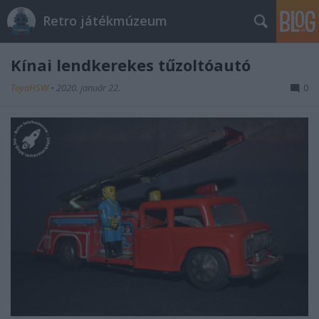
Retro játékmúzeum
Kínai lendkerekes tűzoltóautó
ToyaHSW
•
2020. január 22.
0