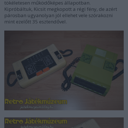
tökéletesen működőképes állapotban.
Kipróbáltuk, Kicsit megkopott a régi fény, de azért
párosban ugyanolyan jól ellehet vele szórakozni
mint ezelőtt 35 esztendővel.