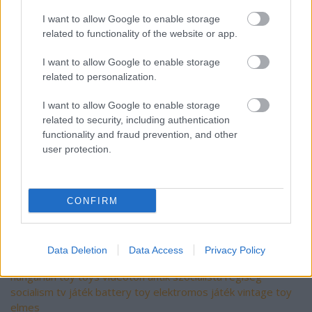
I want to allow Google to enable storage
related to functionality of the website or app.
I want to allow Google to enable storage
related to personalization.
I want to allow Google to enable storage
related to security, including authentication
functionality and fraud prevention, and other
user protection.
CONFIRM
Data Deletion
Data Access
Privacy Policy
Címkék:
retro
magyar
magyarország
vintage
hungary
hungarian
toy
toys
videoton
antik
szocialista
régiség
socialism
tv játék
battery toy
elektromos játék
vintage toy
elmes