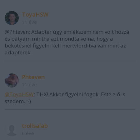
ToyaHSW
11 éve
@Phteven: Adapter úgy emlékszem nem volt hozzá
és bátyám mintha azt mondta volna, hogy a
bekötésnél figyelni kell mertvfordítva van mint az
adapterek.
Phteven
11 éve
@ToyaHSW
: THX! Akkor figyelni fogok. Este elő is
szedem. :-)
trollsalab
6 éve