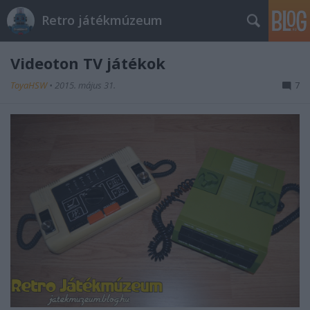
Retro játékmúzeum
Videoton TV játékok
ToyaHSW
•
2015. május 31.
7