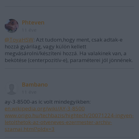
Phteven
11 éve
@ToyaHSW
: Azt tudom,hogy ment, csak adtak-e
hozzá gyárilag, vagy külön kellett
megvásárolni/készíteni hozzá. Ha valakinek van, a
bekötése (centerpozitív-e), paraméterei jól jönnének.
Bambano
11 éve
ay-3-8500-as ic volt mindegyikben:
en.wikipedia.org/wiki/AY-3-8500
www.origo.hu/techbazis/hightech/20071224-ingyen-
letolthetok-az-otveneves-ezermester-archiv-
szamai.html?pIdx=3