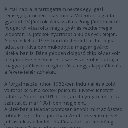
A mai napra is tartogattam nektek egy igazi
régiséget, ami nem más mint a Videoton cég által
gyártott TV játékok. A klasszikus Pong játék licencét
nyugatról vásárolta meg a gyár és kezdte meg a
Videoton TV játékok gyártását a 80-as évek elején.
A gép lelkét az 1976-ban kifejlesztett technológia
adta, ami kiválóan működött a magyar gyártó
játékaiban is. Bár a gépben dolgozó chip képes volt
6-7 játék kezelésére is és a színes verziót is tudta, a
magyar játékosok megkapták a négy alapjátékot és
a fekete-fehér színeket.
A forgalmazás itthon 1982-ben indult el és a zöld
változat került a boltok polcaira. Elvétve lehetett
találni a Sportron 101-ből is, amit nyugati importra
szántak és már 1981-ben megjelent.
A játékban a feladat pontosan az volt mint az összes
többi Pong stílusú játékban. Az ütőnk segítségével
juttassuk az ellenfél oldalára a labdát, lehetőleg
úgy, hogy Ő ne tudja azt visszaütni.